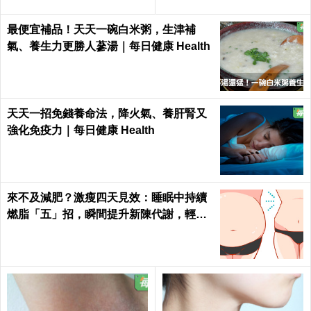
最便宜補品！天天一碗白米粥，生津補
氣、養生力更勝人蔘湯｜每日健康 Health
天天一招免錢養命法，降火氣、養肝腎又
強化免疫力｜每日健康 Health
來不及減肥？激瘦四天見效：睡眠中持續
燃脂「五」招，瞬間提升新陳代謝，輕鬆
在家「不運動鏟肚肉」！