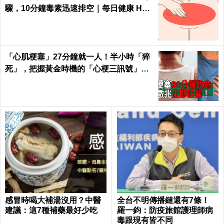
驟，10分鐘毒素迅速排空｜每日健康 Heal
th
「心肌梗塞」27分鐘就一人！半小時「猝
死」，把握黃金時機的「心梗三訊號」！
｜每日健康 Health
感冒時喝大補湯沒用？中醫
全台不明傳播鏈還有7條！
建議：這7種補藥最好少吃
羅一鈞：防疫旅館護理師病
毒跟現有皆不同