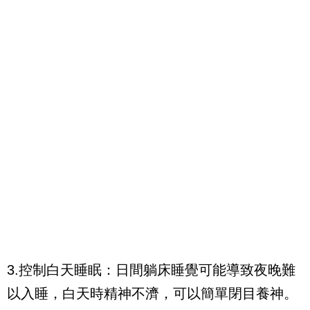
3.控制白天睡眠：日間躺床睡覺可能導致夜晚難
以入睡，白天時精神不濟，可以簡單閉目養神。