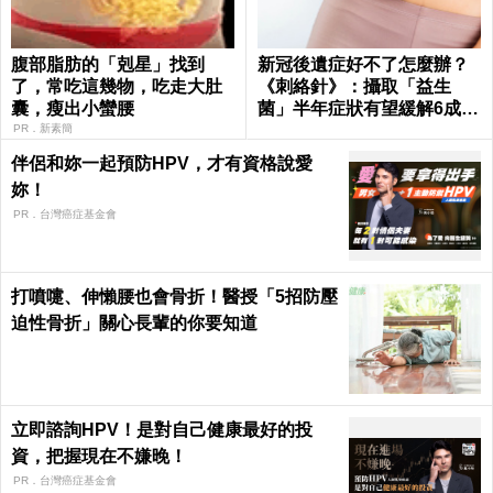
腹部脂肪的「剋星」找到
新冠後遺症好不了怎麼辦？
了，常吃這幾物，吃走大肚
《刺絡針》：攝取「益生
囊，瘦出小蠻腰
菌」半年症狀有望緩解6成以
上
PR．新素簡
伴侶和妳一起預防HPV，才有資格說愛
妳！
PR．台灣癌症基金會
打噴嚏、伸懶腰也會骨折！醫授「5招防壓
迫性骨折」關心長輩的你要知道
立即諮詢HPV！是對自己健康最好的投
資，把握現在不嫌晚！
PR．台灣癌症基金會