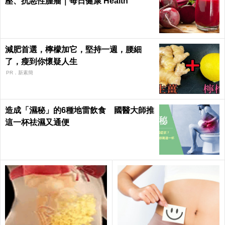
壓、抗惡性腫瘤｜每日健康 Health
減肥首選，檸檬加它，堅持一週，腰細
了，瘦到你懷疑人生
PR．新素簡
造成「濕秘」的6種地雷飲食 國醫大師推
這一杯祛濕又通便