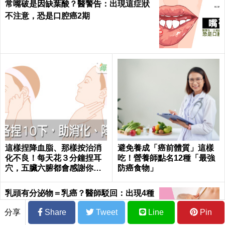
常嘴破是因缺葉酸？醫警告：出現這症狀
不注意，恐是口腔癌2期
這樣捏降血脂、那樣按治消
避免養成「癌前體質」這樣
化不良！每天花３分鐘捏耳
吃！營養師點名12種「最強
穴，五臟六腑都會感謝你｜
防癌食物」
每日健康 Health
乳頭有分泌物＝乳癌？醫師駁回：出現4種
情況才要小心
分享
Share
Tweet
Line
Pin