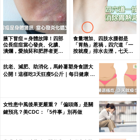
腋下冒痘＝身體故障！四部
食量增加、四肢水腫都是
位長痘痘當心發炎、化膿、
「胃熱」惹禍，四穴道「一
潰爛，愛抽菸和肥胖者更要
按就瘦」排水去溼，七天瘦
小心｜每日健康 Health
三斤不復胖｜每日健康 Healt
h
抗老、減肥、助消化，馬鈴薯塑身食譜大
公開！這樣吃3天狂瘦5公斤｜每日健康 H
ealth
女性患中風後果更嚴重？「偏頭痛」是關
鍵預兆？美CDC：「5件事」別再做