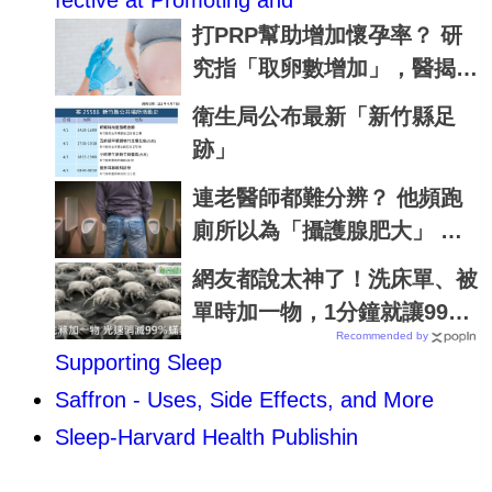
fective at Promoting and
打PRP幫助增加懷孕率？ 研
究指「取卵數增加」，醫揭真
相：效果眾說紛紜
衛生局公布最新「新竹縣足
跡」
連老醫師都難分辨？ 他頻跑
廁所以為「攝護腺肥大」 一
檢查驚曝：攝護腺癌第一期了
網友都說太神了！洗床單、被
單時加一物，1分鐘就讓99％
Recommended by
的蟎蟲死光光｜每日健康 Hea
Supporting Sleep
lth
Saffron - Uses, Side Effects, and More
Sleep-Harvard Health Publishin