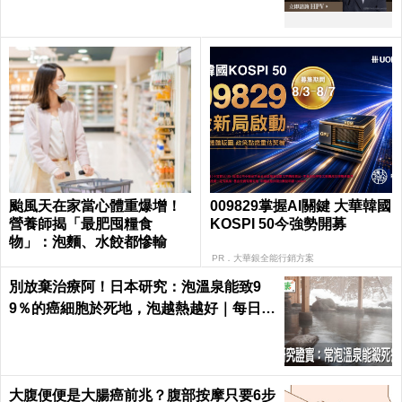
颱風天在家當心體重爆增！
009829掌握AI關鍵 大華韓國
營養師揭「最肥囤糧食
KOSPI 50今強勢開募
物」：泡麵、水餃都慘輸
PR．大華銀全能行銷方案
別放棄治療阿！日本研究：泡溫泉能致9
9％的癌細胞於死地，泡越熱越好｜每日健
康 Health
大腹便便是大腸癌前兆？腹部按摩只要6步