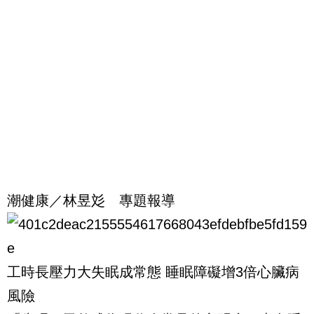
潮健康／林昱彣 專題報導
工時長壓力大失眠成常態 睡眠障礙增3倍心臟病
風險