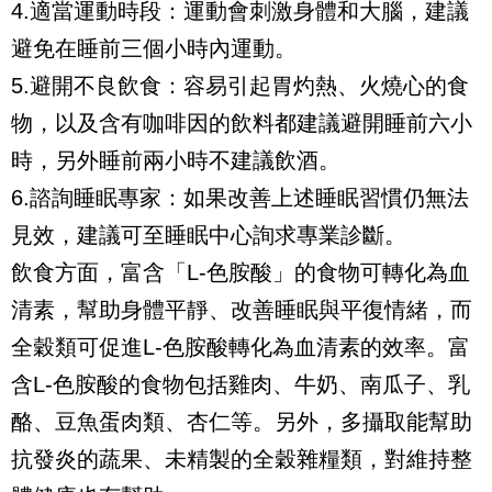
4.適當運動時段：運動會刺激身體和大腦，建議
避免在睡前三個小時內運動。
5.避開不良飲食：容易引起胃灼熱、火燒心的食
物，以及含有咖啡因的飲料都建議避開睡前六小
時，另外睡前兩小時不建議飲酒。
6.諮詢睡眠專家：如果改善上述睡眠習慣仍無法
見效，建議可至睡眠中心詢求專業診斷。
飲食方面，富含「L-色胺酸」的食物可轉化為血
清素，幫助身體平靜、改善睡眠與平復情緒，而
全穀類可促進L-色胺酸轉化為血清素的效率。富
含L-色胺酸的食物包括雞肉、牛奶、南瓜子、乳
酪、豆魚蛋肉類、杏仁等。另外，多攝取能幫助
抗發炎的蔬果、未精製的全穀雜糧類，對維持整