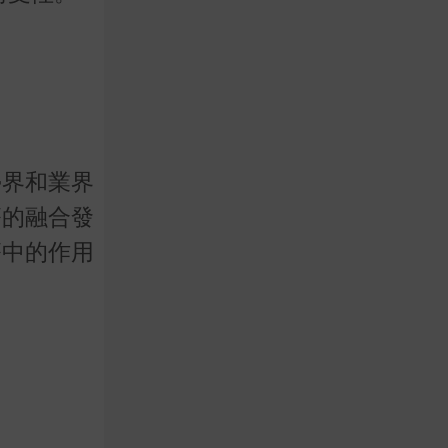
學界和業界
療的融合發
療中的作用