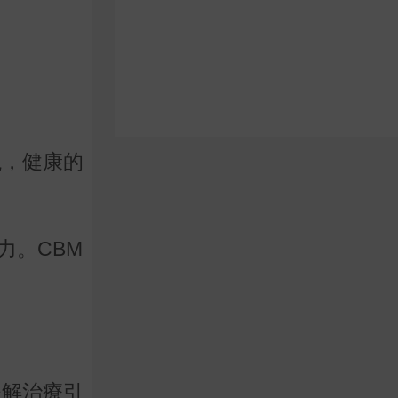
現，健康的
。
潛力。CBM
緩解治療引