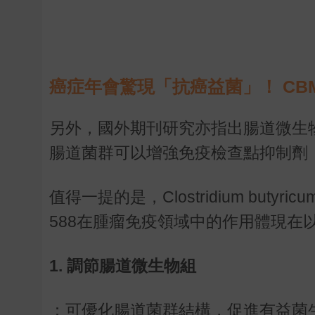
▲ 圖說：學術年會眾多教授與參與廠商。/V
癌症年會驚現「抗癌益菌」！ CB
另外，國外期刊研究亦指出腸道微生
腸道菌群可以增強免疫檢查點抑制劑（
值得一提的是，Clostridium butyr
588在腫瘤免疫領域中的作用體現在
1. 調節腸道微生物組
：可優化腸道菌群結構，促進有益菌