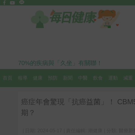
70%的疾病與「久坐」有關聯！
首頁
報導
健康
預防
新聞
中醫
飲食
運動
減重
癌症年會驚現「抗癌益菌」！ CBM
期？
| 日期:
2024-05-17
| 責任編輯:
潮健康
| 分類:
醫療新