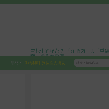
雪花牛的秘密？ 「注脂肉」與「重
肉」揭食安疑慮
熱門：
生物製劑
異位性皮膚炎