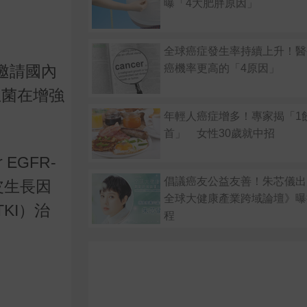
曝「4大肥胖原因」
全球癌症發生率持續上升！醫
癌機率更高的「4原因」
邀請國內
生菌在增強
年輕人癌症增多！專家揭「1
首」 女性30歲就中招
 EGFR-
倡議癌友公益友善！朱芯儀出席
於表皮生長因
全球大健康產業跨域論壇》曝
KI）治
程