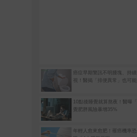
癌症早期警訊不明腫塊、持續
視！醫揭「排便異常」也可能
10點後睡覺就算熬夜！醫曝
覺肥胖風險暴增35%
年輕人愈來愈肥！罹癌機率恐