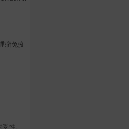
腫瘤免疫
耐受性。