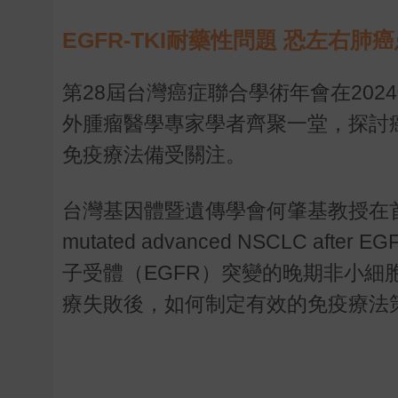
EGFR-TKI耐藥性問題 恐左右肺
第28屆台灣癌症聯合學術年會在20
外腫瘤醫學專家學者齊聚一堂，探討
免疫療法備受關注。
台灣基因體暨遺傳學會何肇基教授在首日發表題為「
mutated advanced NSCLC aft
子受體（EGFR）突變的晚期非小細胞
療失敗後，如何制定有效的免疫療法