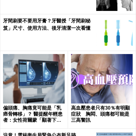
牙間刷要不要用牙膏？牙醫授「牙間刷秘
笈」尺寸、使用方法、後牙清潔一次看懂
偏頭痛、胸痛竟可能是「乳
高血壓患者只有30％有明顯
癌骨轉移」？ 醫提醒年輕患
症狀 胸悶、頭痛都可能是
者：女性荷爾蒙「顯著下
三高警訊
降」最危險
注意！雲林衛生局緊急公布新足跡