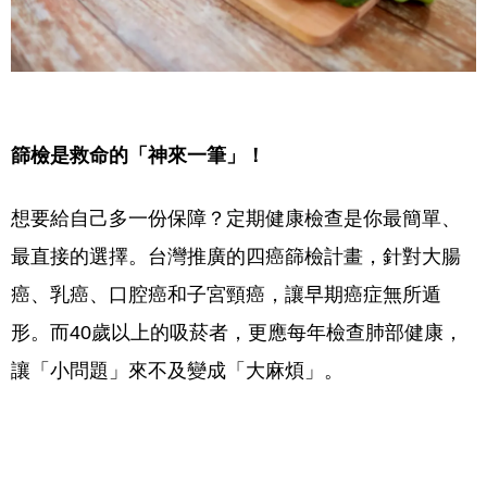
篩檢是救命的「神來一筆」！
想要給自己多一份保障？定期健康檢查是你最簡單、
最直接的選擇。台灣推廣的四癌篩檢計畫，針對大腸
癌、乳癌、口腔癌和子宮頸癌，讓早期癌症無所遁
形。而40歲以上的吸菸者，更應每年檢查肺部健康，
讓「小問題」來不及變成「大麻煩」。