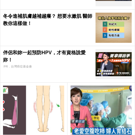
冬令進補肌膚越補越癢？ 想要水嫩肌 醫師
教你這樣做！
伴侶和妳一起預防HPV，才有資格說愛
妳！
PR．台灣癌症基金會