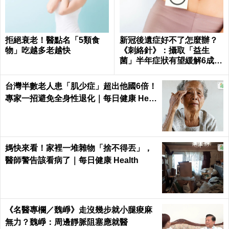
拒絕衰老！醫點名「5類食
新冠後遺症好不了怎麼辦？
物」吃越多老越快
《刺絡針》：攝取「益生
菌」半年症狀有望緩解6成以
上
台灣半數老人患「肌少症」超出他國6倍！
專家一招避免全身性退化｜每日健康 Heal
th
媽快來看！家裡一堆雜物「捨不得丟」，
醫師警告該看病了｜每日健康 Health
《名醫專欄／魏崢》走沒幾步就小腿痠麻
無力？魏崢：周邊靜脈阻塞應就醫