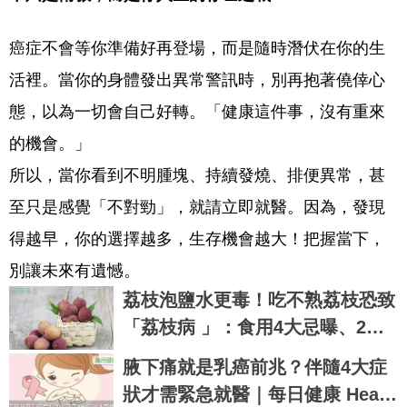
癌症不會等你準備好再登場，而是隨時潛伏在你的生
活裡。當你的身體發出異常警訊時，別再抱著僥倖心
態，以為一切會自己好轉。「健康這件事，沒有重來
的機會。」
所以，當你看到不明腫塊、持續發燒、排便異常，甚
至只是感覺「不對勁」，就請立即就醫。因為，發現
得越早，你的選擇越多，生存機會越大！把握當下，
別讓未來有遺憾。
荔枝泡鹽水更毒！吃不熟荔枝恐致
「荔枝病 」：食用4大忌曝、2病
患慎食
腋下痛就是乳癌前兆？伴隨4大症
狀才需緊急就醫｜每日健康 Healt