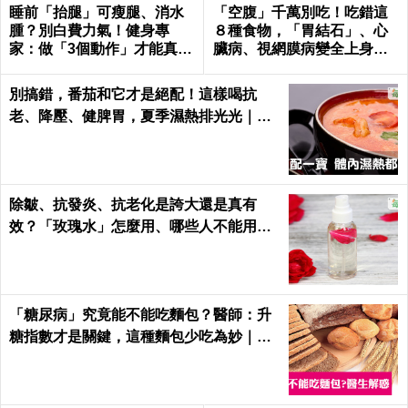
睡前「抬腿」可瘦腿、消水
「空腹」千萬別吃！吃錯這
腫？別白費力氣！健身專
８種食物，「胃結石」、心
家：做「3個動作」才能真正
臟病、視網膜病變全上身｜
躺著瘦｜每日健康
每日健康Health
別搞錯，番茄和它才是絕配！這樣喝抗
老、降壓、健脾胃，夏季濕熱排光光｜每
日健康 Health
除皺、抗發炎、抗老化是誇大還是真有
效？「玫瑰水」怎麼用、哪些人不能用｜
每日健康 Health
「糖尿病」究竟能不能吃麵包？醫師：升
糖指數才是關鍵，這種麵包少吃為妙｜每
日健康