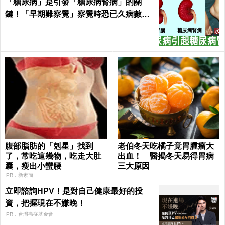
「糖尿病」是引發「糖尿病腎病」的關
鍵！「早期難察覺」察覺時恐已久病數
年！｜每日健康Health
腹部脂肪的「剋星」找到
老伯冬天吃橘子竟胃腫瘤大
了，常吃這幾物，吃走大肚
出血！ 醫揭冬天易得胃病
囊，瘦出小蠻腰
三大原因
PR．新素簡
立即諮詢HPV！是對自己健康最好的投
資，把握現在不嫌晚！
PR．台灣癌症基金會