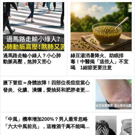
過馬路走輸小綠人？小心肺
綠豆湯消暑降火、助眠排
動脈高壓，煞肺又苦心
毒！中醫揭「這些人」不宜
喝 1細節更要注意
腋下冒痘＝身體故障！四部位長痘痘當心
發炎、化膿、潰爛，愛抽菸和肥胖者更要
小心｜每日健康 Health
「中風」機率增加200%？男人最常忽略
「六大中風前兆」，這種酒千萬不能喝｜
每日健康 Health