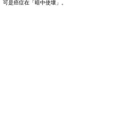
可是癌症在「暗中使壞」。