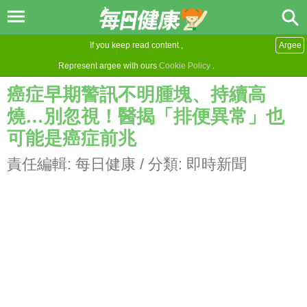
If you keep read content ,
Argee
Represent argee with ours
Cookie Policy
.
癌症早期警訊不明腫塊、持續高
燒…別忽視！醫揭「排便異常」也
可能是癌症前兆
責任編輯:
每日健康
/ 分類:
即時新聞