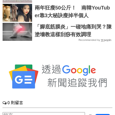
h
兩年狂瘦50公斤！ 南韓YouTub
er靠3大秘訣瘦掉半個人
「腳底筋膜炎」一碰地痛到哭？陳
塗墻教這樣刮痧有效調理
Recommended by