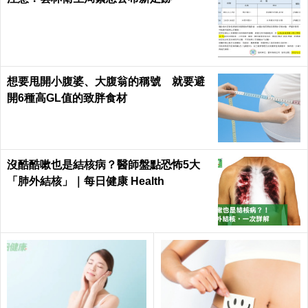
想要甩開小腹婆、大腹翁的稱號 就要避
開6種高GL值的致胖食材
沒酷酷嗽也是結核病？醫師盤點恐怖5大
「肺外結核」｜每日健康 Health