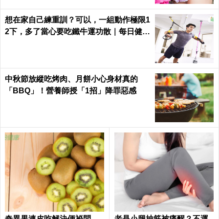
想在家自己練重訓？可以，一組動作極限1
2下，多了當心要吃鐵牛運功散｜每日健康
Health
中秋節放縱吃烤肉、月餅小心身材真的
「BBQ」！營養師授「1招」降罪惡感
奇異果連皮吃解決便祕問
老是小腿抽筋被痛醒？不運