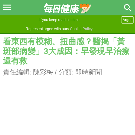
If you keep read content ,
Argee
Represent argee with ours
Cookie Policy
.
看東西有模糊、扭曲感？醫揭「黃
斑部病變」3大成因：早發現早治療
還有救
責任編輯:
陳彩梅
/ 分類:
即時新聞