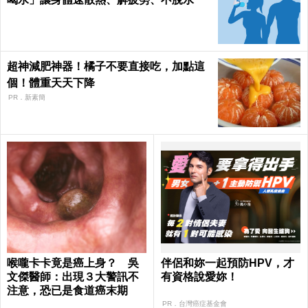
超神減肥神器！橘子不要直接吃，加點這
個！體重天天下降
PR．新素簡
喉嚨卡卡竟是癌上身？ 吳
伴侶和妳一起預防HPV，才
文傑醫師：出現３大警訊不
有資格說愛妳！
注意，恐已是食道癌末期
PR．台灣癌症基金會