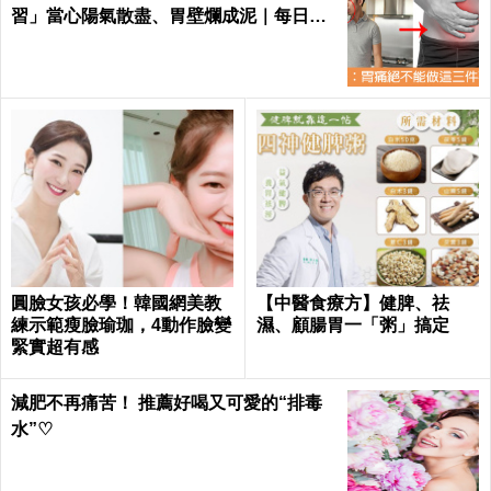
習」當心陽氣散盡、胃壁爛成泥｜每日健
康 Health
圓臉女孩必學！韓國網美教
【中醫食療方】健脾、祛
練示範瘦臉瑜珈，4動作臉變
濕、顧腸胃一「粥」搞定
緊實超有感
減肥不再痛苦！ 推薦好喝又可愛的“排毒
水”♡