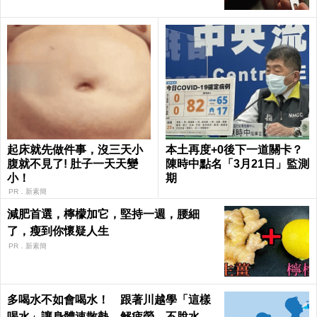
起床就先做件事，沒三天小
本土再度+0後下一道關卡？
腹就不見了! 肚子一天天變
陳時中點名「3月21日」監測
小！
期
PR．新素簡
減肥首選，檸檬加它，堅持一週，腰細
了，瘦到你懷疑人生
PR．新素簡
多喝水不如會喝水！ 跟著川越學「這樣
喝水」讓身體速散熱、解疲勞、不脫水