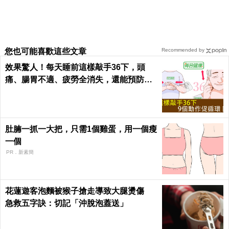
您也可能喜歡這些文章
Recommended by
效果驚人！每天睡前這樣敲手36下，頭
痛、腸胃不適、疲勞全消失，還能預防腦
中風！｜每日健康Health
肚腩一抓一大把，只需1個雞蛋，用一個瘦
一個
PR．新素簡
花蓮遊客泡麵被猴子搶走導致大腿燙傷
急救五字訣：切記「沖脫泡蓋送」