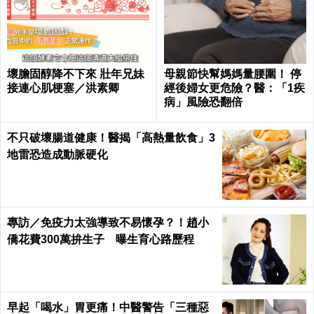
壞膽固醇降不下來 壯年兄妹
母親節快幫媽媽量腰圍！ 停
接連心肌梗塞／洪素卿
經後婦女更危險？醫：「1疾
病」風險恐翻倍
不只破壞腸道健康！醫揭「高熱量飲食」3
地雷恐造成動脈硬化
專訪／免疫力太強導致不易懷孕？！趙小
僑花費300萬拚生子 曝生育心路歷程
早起「喝水」胃更痛！中醫警告「三種惡