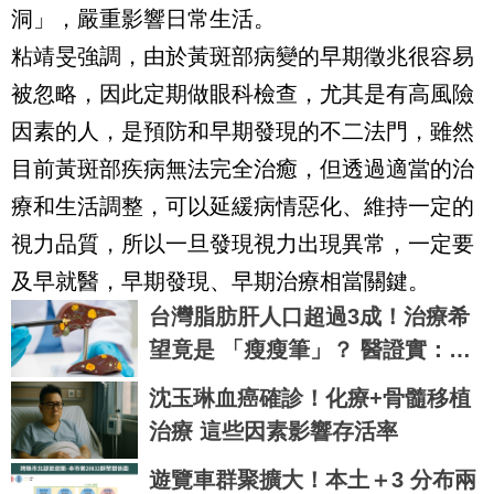
洞」，嚴重影響日常生活。
粘靖旻強調，由於黃斑部病變的早期徵兆很容易
被忽略，因此定期做眼科檢查，尤其是有高風險
因素的人，是預防和早期發現的不二法門，雖然
目前黃斑部疾病無法完全治癒，但透過適當的治
療和生活調整，可以延緩病情惡化、維持一定的
視力品質，所以一旦發現視力出現異常，一定要
及早就醫，早期發現、早期治療相當關鍵。
台灣脂肪肝人口超過3成！治療希
望竟是 「瘦瘦筆」？ 醫證實：有
望改善肝纖維化
沈玉琳血癌確診！化療+骨髓移植
治療 這些因素影響存活率
遊覽車群聚擴大！本土＋3 分布兩