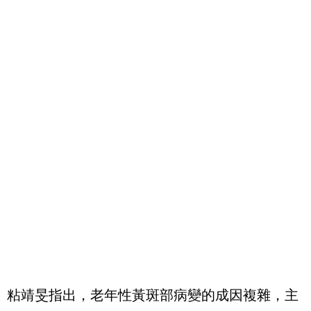
粘靖旻指出，老年性黃斑部病變的成因複雜，主