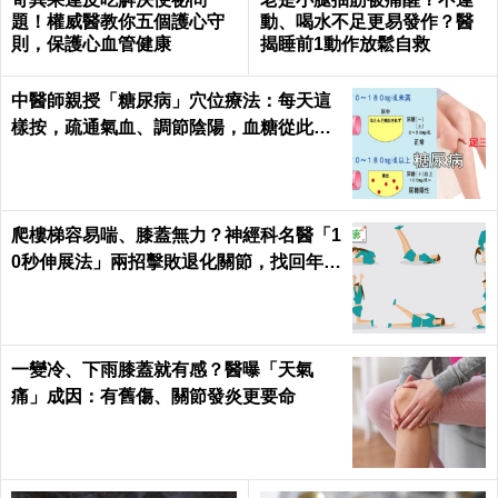
題！權威醫教你五個護心守
動、喝水不足更易發作？醫
則，保護心血管健康
揭睡前1動作放鬆自救
中醫師親授「糖尿病」穴位療法：每天這
樣按，疏通氣血、調節陰陽，血糖從此乖
乖聽話！
爬樓梯容易喘、膝蓋無力？神經科名醫「1
0秒伸展法」兩招擊敗退化關節，找回年輕
腳骨不求人｜每日健康 Health
一變冷、下雨膝蓋就有感？醫曝「天氣
痛」成因：有舊傷、關節發炎更要命