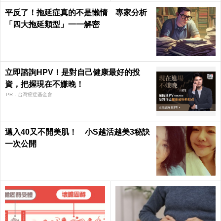
平反了！拖延症真的不是懶惰 專家分析
「四大拖延類型」一一解密
立即諮詢HPV！是對自己健康最好的投
資，把握現在不嫌晚！
PR．台灣癌症基金會
邁入40又不開美肌！ 小S越活越美3秘訣
一次公開