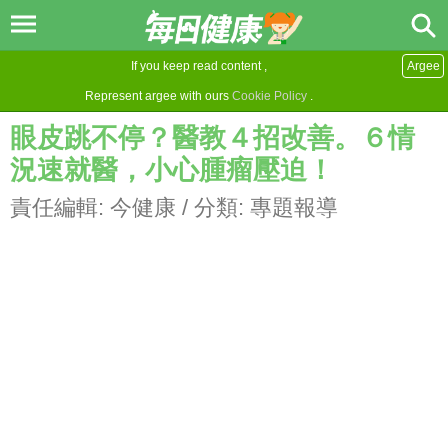
If you keep read content ,
Argee
Represent argee with ours
Cookie Policy
.
眼皮跳不停？醫教４招改善。６情
況速就醫，小心腫瘤壓迫！
責任編輯:
今健康
/ 分類:
專題報導