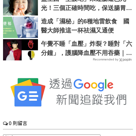
光！三個正確時間吃，保送腸胃不
短命！｜每日健康Health
造成「濕秘」的6種地雷飲食 國
醫大師推這一杯祛濕又通便
午覺不睡「血壓」炸裂？睡對「六
分鐘」，護腦降血壓不用吞藥｜每
Recommended by
日健康Health