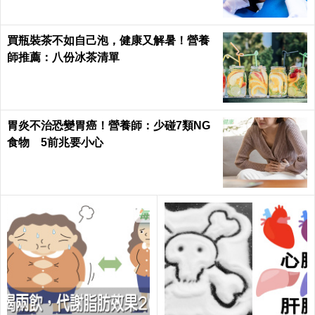
買瓶裝茶不如自己泡，健康又解暑！營養
師推薦：八份冰茶清單
胃炎不治恐變胃癌！營養師：少碰7類NG
食物 5前兆要小心