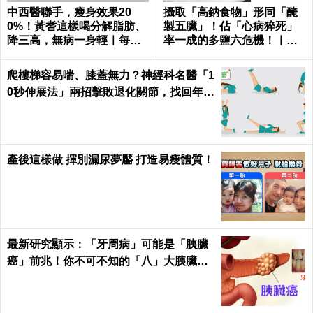
中西醫聯手，瘦身效果20
攝取「高鈉食物」形同「醃
0%！黃耆這樣喝分解脂肪、
製五臟」！佔「心病猝死」
降三高，無病一身輕｜每日
率一成的多鹽六危機！｜每
健康 Health
日健康 Health
爬樓梯容易喘、膝蓋無力？神經科名醫「1
0秒伸展法」兩招擊敗退化關節，找回年輕
腳骨不求人｜每日健康 Health
產後這樣做 揮別漏尿夢靨 打造易瘦體質！
最新研究顯示：「牙周病」可能是「胰臟
癌」前兆！你不可不知的「八」大胰臟癌
警訊！