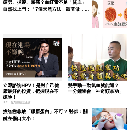
疲勞、掉髮、頭痛？血紅素不足「貧血」
自然找上門：「7個天然方法」跟著做，杜
絕貧血只要一種水果！
立即諮詢HPV！是對自己健
雙手動一動氣血就能通？
康最好的投資，把握現在不
一分鐘學會「神奇顫掌功」
嫌晚！
PR．台灣癌症基金會
拔智齒非放「膠原蛋白」不可？ 醫師：關
鍵在傷口大小！