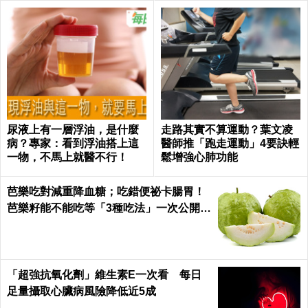
尿液上有一層浮油，是什麼
走路其實不算運動？葉文凌
病？專家：看到浮油搭上這
醫師推「跑走運動」4要訣輕
一物，不馬上就醫不行！
鬆增強心肺功能
芭樂吃對減重降血糖；吃錯便祕卡腸胃！
芭樂籽能不能吃等「3種吃法」一次公開｜
每日健康 Health
「超強抗氧化劑」維生素E一次看 每日
足量攝取心臟病風險降低近5成