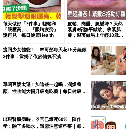
每天做好「7件事」輕鬆和
皮鬆、肉垂、臉變垮？天然
「眼壓高」、「眼睛疲勞」
緊膚8招撫平皺紋、收緊肌
說再見｜每日健康Health
膚，跟著做馬上年輕10歲！
｜每日健康 Health
瘦回少女體態！ 林可彤每天花15分鐘做
3件事，當媽了依然仙氣不減
單喝豆漿太遜！加這些一起喝，潤燥養
顏、性功能大幅升級免吃藥｜每日健康 He
alth
出現腎臟病時，器官已壞死60% 陳作
孝：除了多喝水，還需注意這些事｜每日