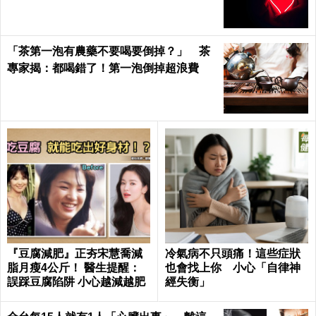
「茶第一泡有農藥不要喝要倒掉？」 茶
專家揭：都喝錯了！第一泡倒掉超浪費
『豆腐減肥』正夯宋慧喬減
冷氣病不只頭痛！這些症狀
脂月瘦4公斤！ 醫生提醒：
也會找上你 小心「自律神
誤踩豆腐陷阱 小心越減越肥
經失衡」