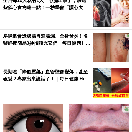
全台每15人就有1人「心臟出事」，離這
些催心食物遠一點！一秒學會「護心大
法」｜每日健康 Health
塵蟎還會造成腸胃道腸漏、全身發炎！名
醫師授簡易3妙招殺光它們｜每日健康 He
alth
長期吃「降血壓藥」血管壁會變薄，甚至
破裂？專家出來說話了！｜每日健康 Heal
th