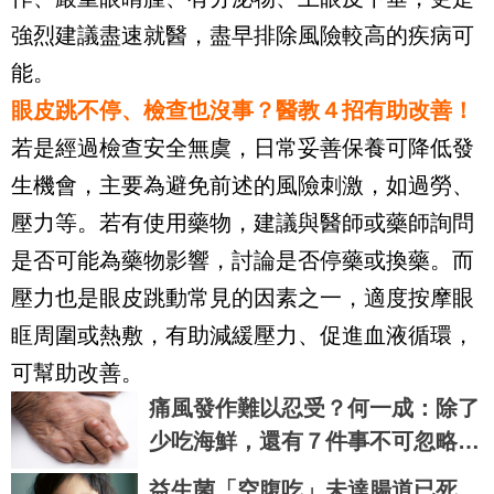
強烈建議盡速就醫，盡早排除風險較高的疾病可
能。
眼皮跳不停、檢查也沒事？醫教４招有助改善！
若是經過檢查安全無虞，日常妥善保養可降低發
生機會，主要為避免前述的風險刺激，如過勞、
壓力等。若有使用藥物，建議與醫師或藥師詢問
是否可能為藥物影響，討論是否停藥或換藥。而
壓力也是眼皮跳動常見的因素之一，適度按摩眼
眶周圍或熱敷，有助減緩壓力、促進血液循環，
可幫助改善。
痛風發作難以忍受？何一成：除了
少吃海鮮，還有７件事不可忽略｜
每日健康 Health
益生菌「空腹吃」未達腸道已死