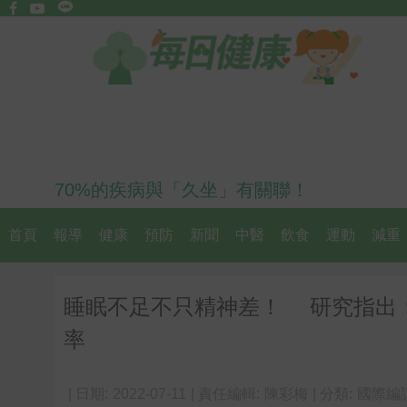
70%的疾病與「久坐」有關聯！
首頁
報導
健康
預防
新聞
中醫
飲食
運動
減重
睡眠不足不只精神差！ 研究指出
率
| 日期:
2022-07-11
| 責任編輯:
陳彩梅
| 分類:
國際編