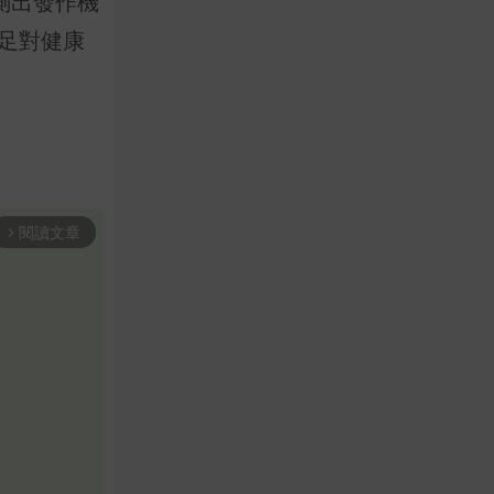
預測出發作機
不足對健康
閱讀文章
arrow_forward_ios