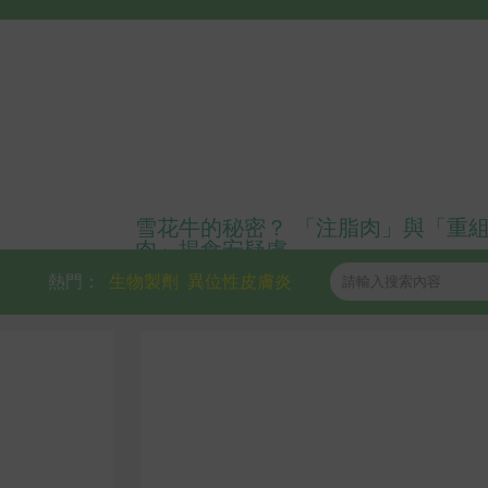
雪花牛的秘密？ 「注脂肉」與「重
肉」揭食安疑慮
熱門：
生物製劑
異位性皮膚炎