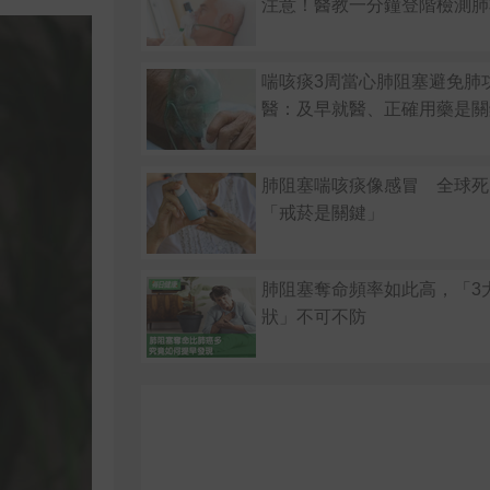
注意！醫教一分鐘登階檢測肺
喘咳痰3周當心肺阻塞避免肺
醫：及早就醫、正確用藥是關
肺阻塞喘咳痰像感冒 全球死
「戒菸是關鍵」
肺阻塞奪命頻率如此高，「3
狀」不可不防