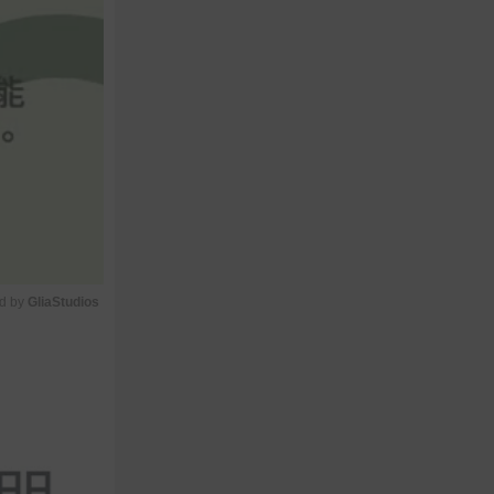
d by 
GliaStudios
M