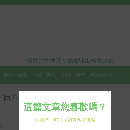
猴痘是性病嗎？精液驗出猴痘DNA
美容
兩性
生活
迷思
專欄
媒體
糖尿病照護
X
：睡不好恐增「肺阻塞」發作機
譯