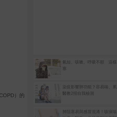
氣短、咳嗽、呼吸不順 這樣
塞
染疫影響肺功能？容易喘、累
醫教2招自我檢測
COPD）的
肺阻塞易與感冒混淆！咳痰喘