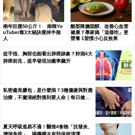
兩年狂瘦50公斤！ 南韓Yo
酪梨降膽固醇、改善心血管
uTuber靠3大秘訣瘦掉半個
健康？專家揭「這樣吃」更
人
營養 1習慣小心反效果
從手指、胸部也能看出肺癌跡象？秒測4大
肺癌前兆，提早發現治癒率飆升
私密處長膿包，是什麼病？3種傷瘡與對應
治療，不釐清絕對痛到要人命｜每日健康
Health
夏天呼吸道易不適！醫推4食物「抗發炎、
增強免疫」 喝檸檬水有助保持清潔