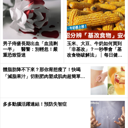
男子痔瘡長期出血「血流剩
玉米、大豆、牛奶如何買到
一半」 醫警：別輕忽！嚴
「非基改」？一秒學會「基
重恐致昏迷
改食物破解法」 │ 每日健康
Health
體脂肪降不下來？那你甭想瘦了！快喝
「減脂果汁」切割肥肉塑成肌肉超簡單｜
每日健康 Health
多多動腦活躍連結！預防失智症