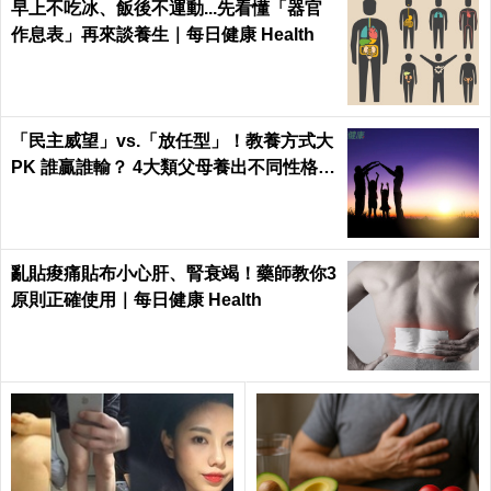
早上不吃冰、飯後不運動...先看懂「器官
作息表」再來談養生｜每日健康 Health
「民主威望」vs.「放任型」！教養方式大
PK 誰贏誰輸？ 4大類父母養出不同性格的
孩子
亂貼痠痛貼布小心肝、腎衰竭！藥師教你3
原則正確使用｜每日健康 Health