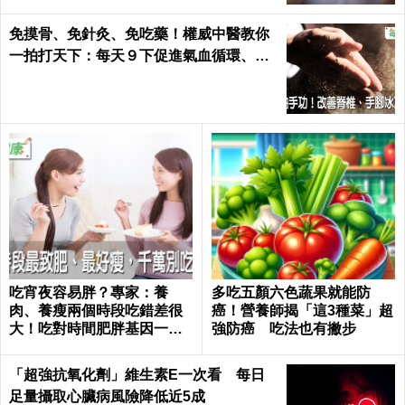
免摸骨、免針灸、免吃藥！權威中醫教你
一拍打天下：每天９下促進氣血循環、活
絡筋骨｜每日健康 Health
吃宵夜容易胖？專家：養
多吃五顏六色蔬果就能防
肉、養瘦兩個時段吃錯差很
癌！營養師揭「這3種菜」超
大！吃對時間肥胖基因一秒
強防癌 吃法也有撇步
關閉｜每日健康 Health
「超強抗氧化劑」維生素E一次看 每日
足量攝取心臟病風險降低近5成