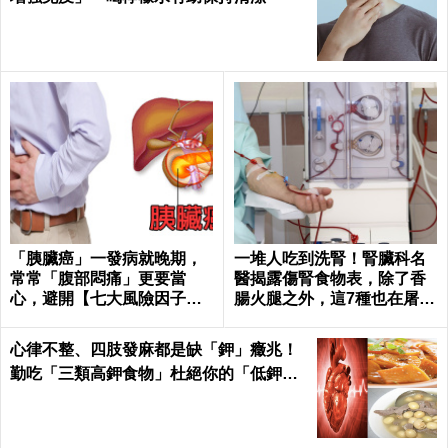
「胰臟癌」一發病就晚期，
一堆人吃到洗腎！腎臟科名
常常「腹部悶痛」更要當
醫揭露傷腎食物表，除了香
心，避開【七大風險因子】
腸火腿之外，這7種也在屠殺
守護胰臟健康 ｜每日健康He
腎臟健康｜每日健康 Health
alth
心律不整、四肢發麻都是缺「鉀」癥兆！
勤吃「三類高鉀食物」杜絕你的「低鉀」
危機｜每日健康Health