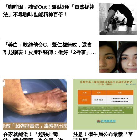
「咖啡因」殘留Out！盤點5種「自然提神
法」不靠咖啡也能精神百倍！
「美白」吃維他命C、薏仁都無效，還會
引起曬斑！皮膚科醫師：做好「2件事」最
能變白｜每日健康 Health
在家就能做！「超強排毒
注意！衛生局公布最新「苗