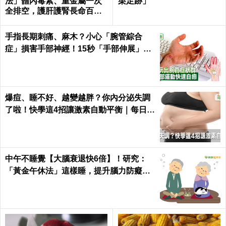
法」體內毒素、重金屬一次
栗足跡」
全排空，護肝護腎長命百歲
｜每日健康 Health
手指長期刺痛、麻木？小心「腕管綜合
症」損害手部神經！15秒「手部伸展」這
樣練，別讓身體空「腕」惜！
爆痘、睡不好、越變越胖？你內分泌失調
了啦！快學這4招讓激素自動平衡｜每日健
康 Health
中午不睡覺【大腦衰退快6倍】！研究：
「黃金午休法」這樣睡，提升腦力防癡
呆！｜每日健康Health