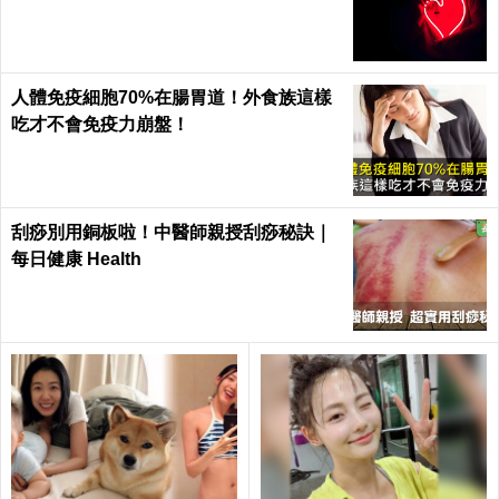
人體免疫細胞70%在腸胃道！外食族這樣
吃才不會免疫力崩盤！
刮痧別用銅板啦！中醫師親授刮痧秘訣｜
每日健康 Health