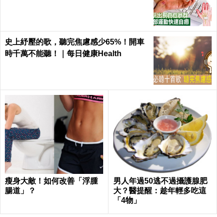
樣練，別讓身體空「腕」惜！
史上紓壓的歌，聽完焦慮感少65%！開車
時千萬不能聽！｜每日健康Health
瘦身大敵！如何改善「浮腫
男人年過50逃不過攝護腺肥
腸道」？
大？醫提醒：趁年輕多吃這
「4物」