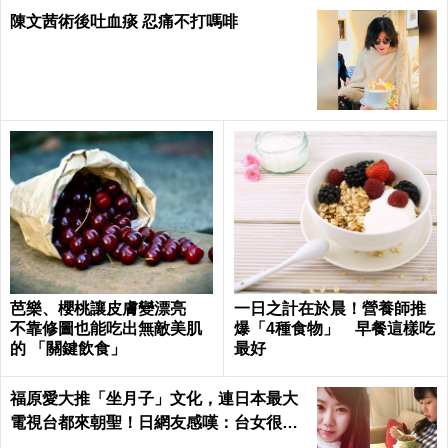
陳文茜術後吐血痰 忍痛不打嗎啡
芭樂、櫻桃讓皮膚變漂亮
一日之計在於晨！營養師推
不靠修圖也能吃出無敵美肌
爆「4種食物」 早餐這樣吃
的 「關鍵飲食」
最好
福原愛大推「坐月子」文化，連日本最大
電視台都來朝聖！日網友感嘆：台女很幸
福，根本產婦天堂