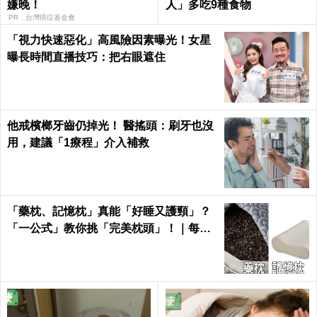
嫌晚！
人」多吃9種食物
PR．台灣癌症基金會
「視力快速惡化」高風險因素曝光！女星
曝長時間直播技巧：把右眼遮住
他戒檳榔牙齒仍掉光！ 醫搖頭：刷牙也沒
用，建議「1療程」介入補救
「藥枕、記憶枕」真能「好睡又護頸」？
「一公式」教你挑「完美枕頭」！｜每日
健康Health