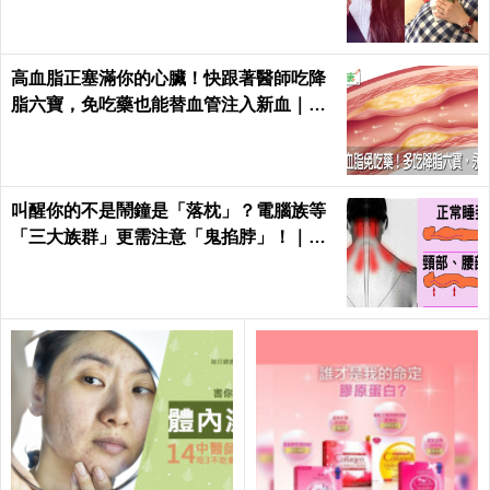
高血脂正塞滿你的心臟！快跟著醫師吃降
脂六寶，免吃藥也能替血管注入新血｜每
日健康 Health
叫醒你的不是鬧鐘是「落枕」？電腦族等
「三大族群」更需注意「鬼掐脖」！｜每
日健康Health