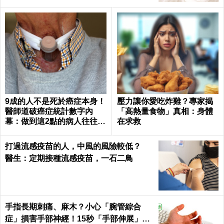
9成的人不是死於癌症本身！
壓力讓你愛吃炸雞？專家揭
醫師道破癌症統計數字內
「高熱量食物」真相：身體
幕：做到這2點的病人往往活
在求救
下來了｜每日健康 Health
打過流感疫苗的人，中風的風險較低？
醫生：定期接種流感疫苗，一石二鳥
手指長期刺痛、麻木？小心「腕管綜合
症」損害手部神經！15秒「手部伸展」這