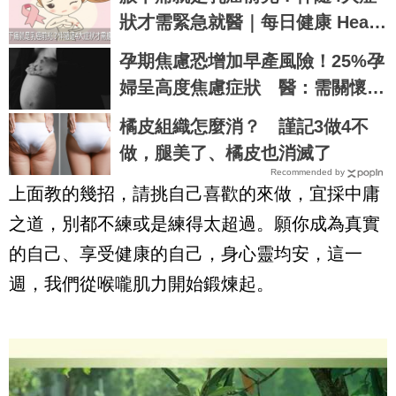
狀才需緊急就醫｜每日健康 Healt
h
孕期焦慮恐增加早產風險！25%孕
婦呈高度焦慮症狀 醫：需關懷孕
婦心理健康
橘皮組織怎麼消？ 謹記3做4不
做，腿美了、橘皮也消滅了
Recommended by
上面教的幾招，請挑自己喜歡的來做，宜採中庸
之道，別都不練或是練得太超過。願你成為真實
的自己、享受健康的自己，身心靈均安，這一
週，我們從喉嚨肌力開始鍛煉起。