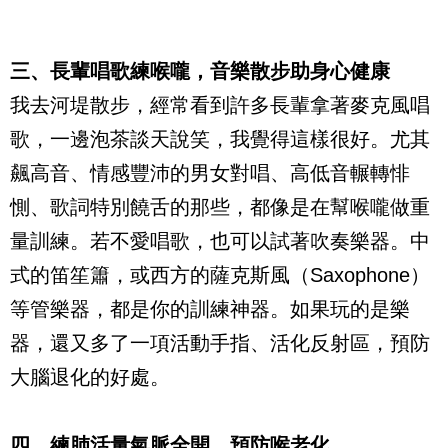
三、長輩唱歌練喉嚨，音樂散步助身心健康
我去河堤散步，經常看到許多長輩拿著麥克風唱
歌，一邊泡茶談天說笑，我覺得這樣很好。尤其
飆高音、情感豐沛的男女對唱、高低音輾轉悱
惻、歌詞特別饒舌的那些，都像是在幫喉嚨做重
量訓練。若不愛唱歌，也可以試著吹奏樂器。中
式的笛笙簫，或西方的薩克斯風（
Saxophone
）
等管樂器，都是你的訓練神器。如果玩的是樂
器，還又多了一項活動手指、活化反射區，預防
大腦退化的好處。
四、練肺活量氣脈全開，預防喉老化