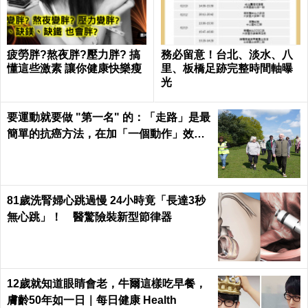
疲勞胖?熬夜胖?壓力胖? 搞
務必留意！台北、淡水、八
懂這些激素 讓你健康快樂瘦
里、板橋足跡完整時間軸曝
光
要運動就要做 "第一名" 的：「走路」是最
簡單的抗癌方法，在加「一個動作」效果
倍增！
81歲洗腎婦心跳過慢 24小時竟「長達3秒
無心跳」！ 醫驚險裝新型節律器
12歲就知道眼睛會老，牛爾這樣吃早餐，
膚齡50年如一日｜每日健康 Health