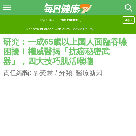
If you keep read content ,
Argee
Represent argee with ours
Cookie Policy
.
研究：一成65歲以上國人面臨吞嚥
困擾！權威醫揭「抗癌秘密武
器」，四大技巧肌活喉嚨
責任編輯:
郭懿慧
/ 分類:
醫療新知