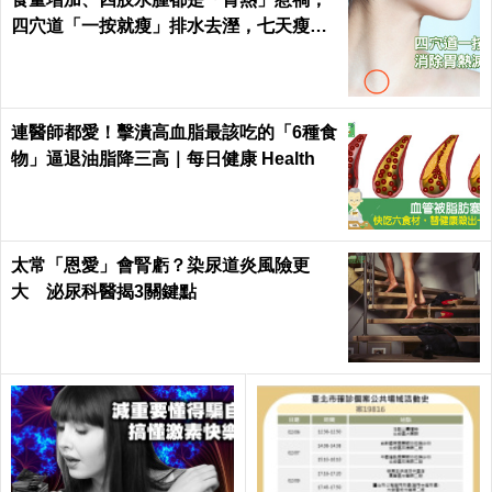
四穴道「一按就瘦」排水去溼，七天瘦三
斤不復胖｜每日健康 Health
連醫師都愛！擊潰高血脂最該吃的「6種食
物」逼退油脂降三高｜每日健康 Health
太常「恩愛」會腎虧？染尿道炎風險更
大 泌尿科醫揭3關鍵點