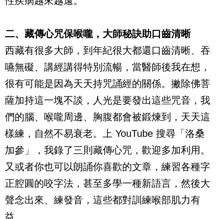
性疾病越來越遠。
二、藏傳心咒保喉嚨，大師秘訣助口齒清晰
西藏有很多大師，到年紀很大都還口齒清晰、吞
嚥無礙、講經講得特別流暢，當醫師後我在想，
很有可能是因為天天持咒誦經的關係。撇除佛菩
薩加持這一塊不談，人光是要發出這些咒音，我
們的腦、喉嚨周邊、胸腹都會被鍛煉到，天天這
樣練，自然不易衰老。上
YouTube
搜尋「洛桑
加參」，我錄了三則藏傳心咒，歡迎多加利用。
又或者你也可以朗誦你喜歡的文章，練習各種字
正腔圓的咬字法，甚至多學一種新語言，然後大
聲念出來、練發音，這些都對訓練喉部肌力有
益。