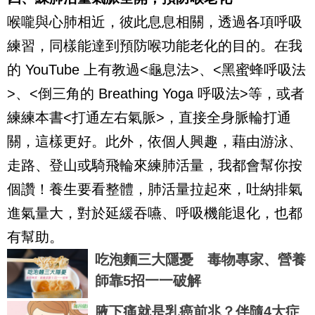
喉嚨與心肺相近，彼此息息相關，透過各項呼吸
練習，同樣能達到預防喉功能老化的目的。在我
的
YouTube
上有教過
<
龜息法
>
、
<
黑蜜蜂呼吸法
>
、
<
倒三角的
Breathing Yoga
呼吸法
>
等，或者
練練本書
<
打通左右氣脈
>
，直接全身脈輪打通
關，這樣更好。此外，依個人興趣，藉由游泳、
走路、登山或騎飛輪來練肺活量，我都會幫你按
個讚！養生要看整體，肺活量拉起來，吐納排氣
進氣量大，對於延緩吞嚥、呼吸機能退化，也都
有幫助。
吃泡麵三大隱憂 毒物專家、營養
師靠5招一一破解
腋下痛就是乳癌前兆？伴隨4大症