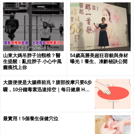
山東大媽吊脖子治頸椎？醫
54歲高勝美超狂容貌與身材
生提醒：亂拉脖子 小心中風
曝光！養生、凍齡秘訣公開
癱瘓找上你
大腹便便是大腸癌前兆？腹部按摩只要6步
驟，10分鐘毒素迅速排空｜每日健康 Heal
th
最實用！5個養生保健穴位