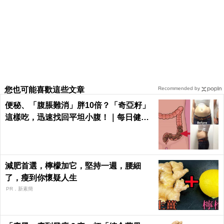
您也可能喜歡這些文章
Recommended by
便秘、「腹脹難消」胖10倍？「奇亞籽」
這樣吃，迅速找回平坦小腹！｜每日健康
Health
減肥首選，檸檬加它，堅持一週，腰細
了，瘦到你懷疑人生
PR．新素簡