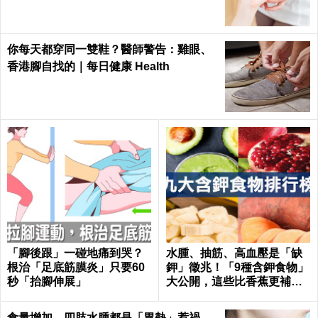
你每天都穿同一雙鞋？醫師警告：雞眼、
香港腳自找的｜每日健康 Health
「腳後跟」一碰地痛到哭？
水腫、抽筋、高血壓是「缺
根治「足底筋膜炎」只要60
鉀」徵兆！「9種含鉀食物」
秒「抬腳伸展」
大公開，這些比香蕉更補鉀
｜每日健康 Health
食量增加、四肢水腫都是「胃熱」惹禍，