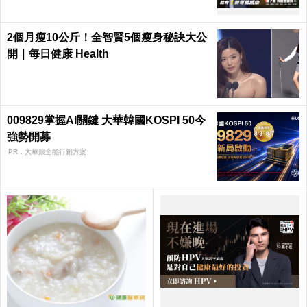
2個月瘦10公斤！全智賢5個瘦身秘訣大公
開｜每日健康 Health
009829掌握AI關鍵 大華韓國KOSPI 50今
強勢開募
PR．大華銀全能行銷方案