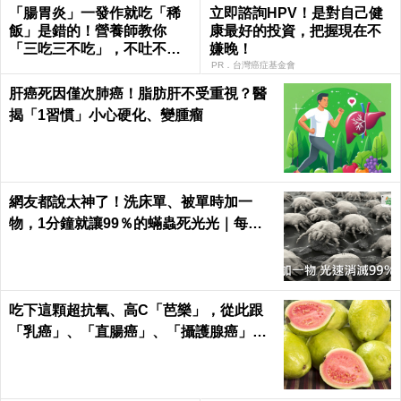
「腸胃炎」一發作就吃「稀
立即諮詢HPV！是對自己健
飯」是錯的！營養師教你
康最好的投資，把握現在不
「三吃三不吃」，不吐不
嫌晚！
拉、腸胃速速好｜每日健康
PR．台灣癌症基金會
Health
肝癌死因僅次肺癌！脂肪肝不受重視？醫
揭「1習慣」小心硬化、變腫瘤
網友都說太神了！洗床單、被單時加一
物，1分鐘就讓99％的蟎蟲死光光｜每日
健康 Health
吃下這顆超抗氧、高C「芭樂」，從此跟
「乳癌」、「直腸癌」、「攝護腺癌」、
「甲腫」一刀兩斷！