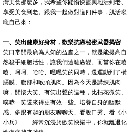
灣美食那麼多，我希望你能愉快盡興地活到老、
享受美食到老。跟我一起做對這四件事，肌活喉
嚨自己來：
一、笑出健康好身材，歡樂抗癌秘密武器揭密
笑口常開最廣為人知的益處之一，就是能提高自
然殺手細胞活性，讓我們遠離癌變。而當你在嘻
嘻、呵呵、哈哈、嘿嘿笑的同時，還運動到了橫
膈膜、腹部和喉頭肌肉。因為今天是講練肌肉
嘛，開懷大笑、有笑出聲的這種，比拈花微笑、
噗哧一笑還來得更有效一些。培養自身的幽默
感、多跟有趣的朋友聊聊天、看脫口秀、看《小
小兵》……經常沉浸於歡笑快樂中，你就離退化