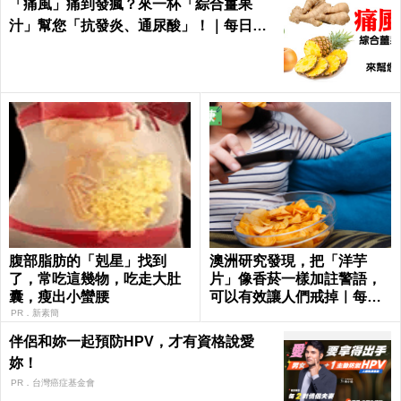
「痛風」痛到發瘋？來一杯「綜合薑果
汁」幫您「抗發炎、通尿酸」！｜每日健
康Health
腹部脂肪的「剋星」找到
澳洲研究發現，把「洋芋
了，常吃這幾物，吃走大肚
片」像香菸一樣加註警語，
囊，瘦出小蠻腰
可以有效讓人們戒掉｜每日
健康 Health
PR．新素簡
伴侶和妳一起預防HPV，才有資格說愛
妳！
PR．台灣癌症基金會