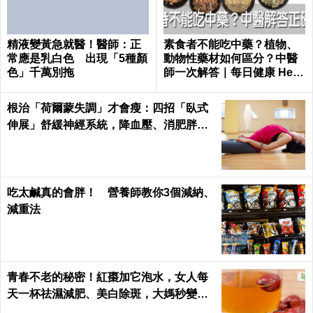
精液變黃急就醫！醫師：正
素食者不能吃中藥？植物、
常應是乳白色 出現「5種顏
動物性藥材如何區分？中醫
色」千萬別拖
師一次解答｜每日健康 Healt
h
根治「荷爾蒙失調」才會瘦：四招「臥式
伸展」舒緩神經系統，降血壓、消肥胖這
樣練最簡單！
吃太鹹真的會胖！ 營養師教你3個減納、
減重法
青春不老的秘密！紅棗加它泡水，女人每
天一杯祛濕減肥、美白除斑，大媽秒變少
女｜每日健康 Health