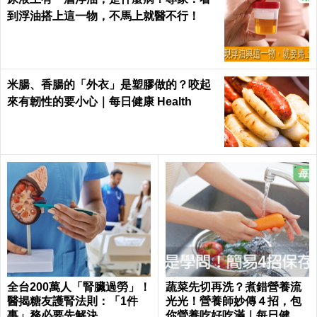
到浮油搭上這一物，不馬上就醫不行！
米腸、香腸的「外衣」是塑膠做的？咬起
來有韌性的要小心｜每日健康 Health
全台200萬人「腎臟過勞」！
蔬菜先切再洗？煮錯營養流
醫揭糖友護腎法則：「1件
光光！營養師妙傳４招，包
事」務必要先解決
你營養吃好吃滿｜每日健康