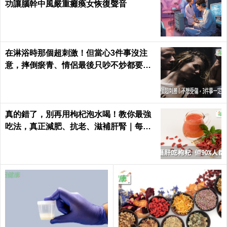
功讓腦幹中風嚴重癱瘓女恢復聲音
在淋浴時那個超刺激！但當心3件事沒注
意，摔倒瘀青、情侶最後只吵不炒都要怪
自己｜每日健康 Health
真的錯了，別再用枸杞泡水喝！教你最強
吃法，真正減肥、抗老、滋補肝腎｜每日
健康Health