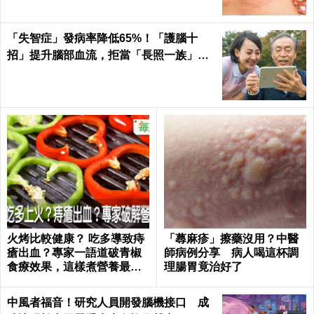
「失智症」發病率降低65%！「護腦十
招」提升腦部血流，拒當「長照一族」靠
自己｜每日健康
火烤比較健康？ 吃多導致痔
「蕁麻疹」擦藥沒用？中醫
瘡出血？專家一語道破青椒
師病例分享 病人喝這杯調
食療效果，這樣煮營養最足
理腸胃竟治好了
｜每日健康 Health
中風者福音！研究人員開發腦機接口 成