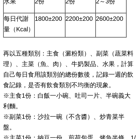
水果
2
份
2
份
2
～
3
份
每日代謝
1800
±
200
2200
±
200
2600
±
200
量（
Kcal
）
再以五種類別：主食（澱粉類）、副菜（蔬菜料
理）、主菜（魚、肉）、牛奶製品、水果，計算
自己每日食用該類別的總份數後，記錄一週的飲
食記錄，是否有飲食類別不均衡的現象。
※主食
1
份：白飯一小碗、吐司一片、半碗義大
利麵。
※副菜
1
份：沙拉一碗（不含醬）、炒青菜半
盤。
※主菜
1
份：納豆一份、煎荷包蛋、烤魚半條、
1/