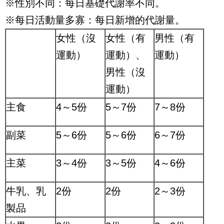
※性別不同：每日基礎代謝率不同。
※每日活動量多寡：每日新增的代謝量。
女性（沒
女性（有
男性（有
運動）
運動）、
運動）
男性（沒
運動）
主食
4
～
5
份
5
～
7
份
7
～
8
份
副菜
5
～
6
份
5
～
6
份
6
～
7
份
主菜
3
～
4
份
3
～
5
份
4
～
6
份
牛乳、乳
2
份
2
份
2
～
3
份
製品