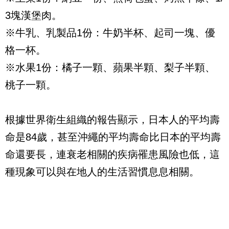
3
塊漢堡肉。
※牛乳、乳製品
1
份：牛奶半杯、起司一塊、優
格一杯。
※水果
1
份：橘子一顆、蘋果半顆、梨子半顆、
桃子一顆。
根據世界衛生組織的報告顯示，日本人的平均壽
命是
84
歲，甚至沖繩的平均壽命比日本的平均壽
命還要長，連衰老相關的疾病罹患風險也低，這
種現象可以與在地人的生活習慣息息相關。