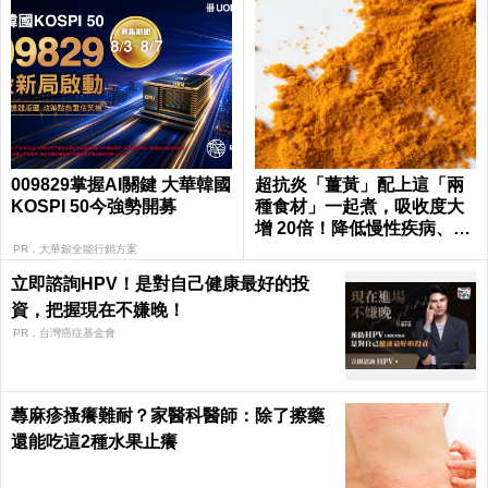
009829掌握AI關鍵 大華韓國
超抗炎「薑黃」配上這「兩
KOSPI 50今強勢開募
種食材」一起煮，吸收度大
增 20倍！降低慢性疾病、癌
症發生率！
PR．大華銀全能行銷方案
立即諮詢HPV！是對自己健康最好的投
資，把握現在不嫌晚！
PR．台灣癌症基金會
蕁麻疹搔癢難耐？家醫科醫師：除了擦藥
還能吃這2種水果止癢