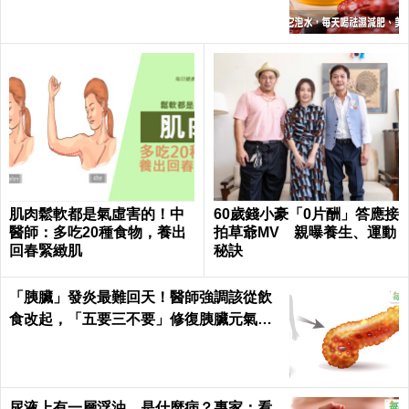
肌肉鬆軟都是氣虛害的！中
60歲錢小豪「0片酬」答應接
醫師：多吃20種食物，養出
拍草爺MV 親曝養生、運動
回春緊緻肌
秘訣
「胰臟」發炎最難回天！醫師強調該從飲
食改起，「五要三不要」修復胰臟元氣｜
每日健康 Health
尿液上有一層浮油，是什麼病？專家：看