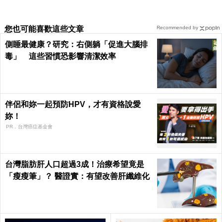
您也可能喜歡這些文章
Recommended by
側睡最健康？研究：右側躺「促進大腦排
毒」 這些習慣恐影響清潔效率
伴侶和妳一起預防HPV，才有資格說愛
妳！
PR．台灣癌症基金會
台灣脂肪肝人口超過3成！治療希望竟是
「瘦瘦筆」？ 醫證實：有望改善肝纖維化