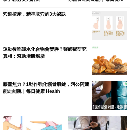
Health
穴道按摩，精準取穴的3大祕訣
運動後吃碳水化合物會變胖？醫師揭研究
真相：幫助增肌燃脂
膝蓋無力？1動作強化髕骨肌鍵，阿公阿嬤
能走能跳｜每日健康 Health