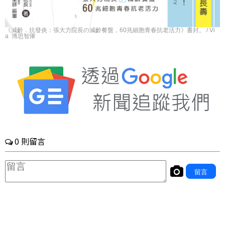
《減齡．抗發炎：張大力院長の減齡餐盤，60兆細胞青春抗老活力》書封。 / Vi
a 博思智庫