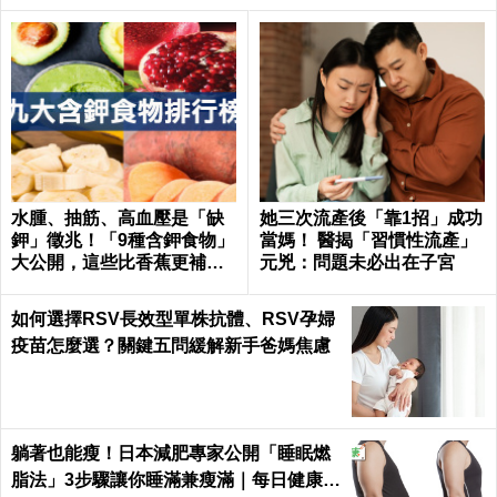
水腫、抽筋、高血壓是「缺
她三次流產後「靠1招」成功
鉀」徵兆！「9種含鉀食物」
當媽！ 醫揭「習慣性流產」
大公開，這些比香蕉更補鉀
元兇：問題未必出在子宮
｜每日健康 Health
如何選擇RSV長效型單株抗體、RSV孕婦
疫苗怎麼選？關鍵五問緩解新手爸媽焦慮
躺著也能瘦！日本減肥專家公開「睡眠燃
脂法」3步驟讓你睡滿兼瘦滿｜每日健康 H