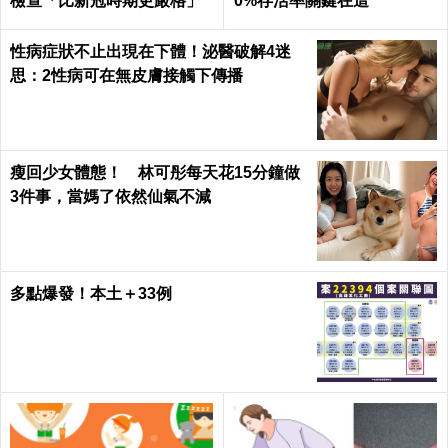
檢查「比新冠時期更嚴格」
0%存活率關鍵在這
性病症狀不止出現在下體！泌醫破解4迷
思：2性病可在無皮膚接觸下傳播
瘦回少女體態！ 林可彤每天花15分鐘做
3件事，當媽了依然仙氣不減
多點爆發！本土＋33例