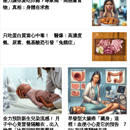
壓力讓你愛吃炸雞？專家揭「高熱量食
物」真相：身體在求救
只吃蛋白質當心中毒！ 醫爆：高濃度
氨、尿素、氨基酸恐引發「兔餓症」
全力預防新生兒染流感！ 月
早發型大腸癌「藏身」這
子中心竟普發隔離衣，出入
裡！血便小心是它的預告 7