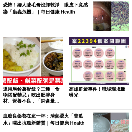
恐怖！婦人睫毛膏沒卸乾淨 眼皮下竟感
染「蟲蟲危機」｜每日健康 Health
還用馬鈴薯配飯？三種「食
高雄群聚事件！職場環境圖
物搭配禁忌」吃出肥胖身
曝光
材、營養不良，「鈉含量」
爆表！｜每日健康Health
血糖良藥都在這一杯：清熱退火「苦瓜
水」喝出抗癌新體質｜每日健康 Health