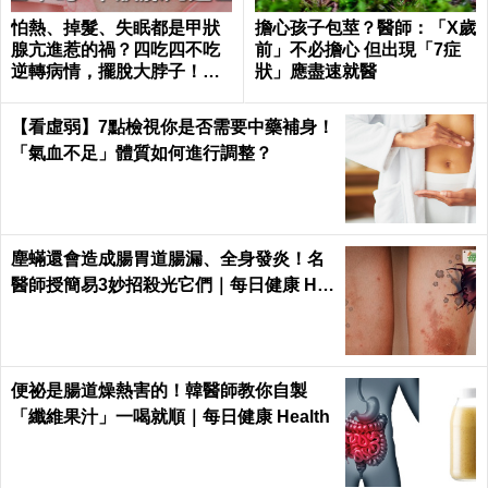
怕熱、掉髮、失眠都是甲狀
擔心孩子包莖？醫師：「X歲
腺亢進惹的禍？四吃四不吃
前」不必擔心 但出現「7症
逆轉病情，擺脫大脖子！｜
狀」應盡速就醫
每日健康 Health
【看虛弱】7點檢視你是否需要中藥補身！
「氣血不足」體質如何進行調整？
塵蟎還會造成腸胃道腸漏、全身發炎！名
醫師授簡易3妙招殺光它們｜每日健康 He
alth
便祕是腸道燥熱害的！韓醫師教你自製
「纖維果汁」一喝就順｜每日健康 Health