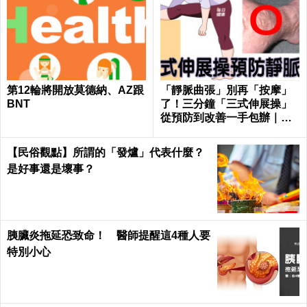
第12輪將開放莫德納、AZ跟
「靜脈曲張」別再「按摩」
BNT
了！三分鐘「三式伸展操」
從預防到改善一手包辦｜每
日健康 Health
【民俗觀點】所謂的「發爐」代表什麼？
是好事還是壞事？
胰臟炎拖延恐致命！ 醫師提醒這4種人要
特別小心