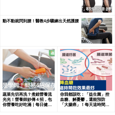
ealth
動不動就閃到腰！醫教4步驟練出天然護腰
蔬菜先切再洗？煮錯營養流
你我都該吃：「益生菌」控
光光！營養師妙傳４招，包
血糖、解憂鬱，還能預防
你營養吃好吃滿｜每日健康
「大腸癌」！每天這時間吃
Health
最有效｜每日健康Health