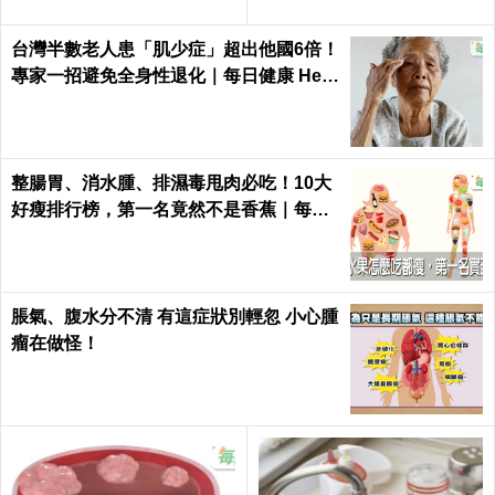
台灣半數老人患「肌少症」超出他國6倍！
專家一招避免全身性退化｜每日健康 Heal
th
整腸胃、消水腫、排濕毒甩肉必吃！10大
好瘦排行榜，第一名竟然不是香蕉｜每日
健康 Health
脹氣、腹水分不清 有這症狀別輕忽 小心腫
瘤在做怪！