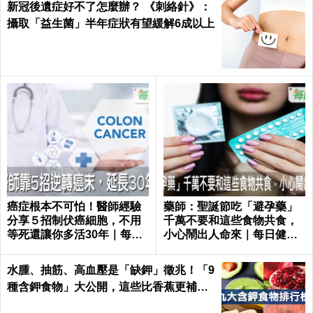
新冠後遺症好不了怎麼辦？ 《刺絡針》：
攝取「益生菌」半年症狀有望緩解6成以上
癌症根本不可怕！醫師經驗
藥師：聖誕節吃「避孕藥」
分享５招制伏癌細胞，不用
千萬不要和這些食物共食，
等死還讓你多活30年｜每日
小心鬧出人命來｜每日健康
健康 Health
Health
水腫、抽筋、高血壓是「缺鉀」徵兆！「9
種含鉀食物」大公開，這些比香蕉更補鉀
｜每日健康 Health