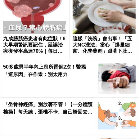
九成膀胱癌患者有此症狀！6
這樣「洗碗」會出事！「五
大早期警訊要記住，延誤治
大NG洗法」當心「爆量細
療復發率高達70%｜每日健
菌、化學藥劑」跟著下肚｜
康 Health
每日健康Health
50多歲男半年內上廁所昏倒2次！醫揭
「這原因」在作祟：別太用力
「坐骨神經痛」別放著不管！【一分鐘護
椎操】每天練，歪椎不卡、自己橋回去！
｜每日健康Health