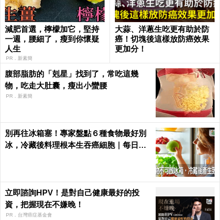
減肥首選，檸檬加它，堅持
大蒜、洋蔥生吃更有助於防
一週，腰細了，瘦到你懷疑
癌！切塊後這樣放防癌效果
人生
更加分！
PR．新素簡
腹部脂肪的「剋星」找到了，常吃這幾
物，吃走大肚囊，瘦出小蠻腰
PR．新素簡
別再往冰箱塞！專家盤點６種食物最好別
冰，冷藏後料理根本生吞癌細胞｜每日健
康 Health
立即諮詢HPV！是對自己健康最好的投
資，把握現在不嫌晚！
PR．台灣癌症基金會