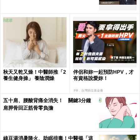
秋天又乾又燥！中醫師推「2
伴侶和妳一起預防HPV，才
養生健身操」 養陰潤燥
有資格說愛妳！
PR．台灣癌症基金會
五十肩、腰酸背痛全消失！ 關鍵3分鐘
肩胛骨回正筋骨零負擔
綠豆湯消暑降火、助眠排毒！中醫揭「這