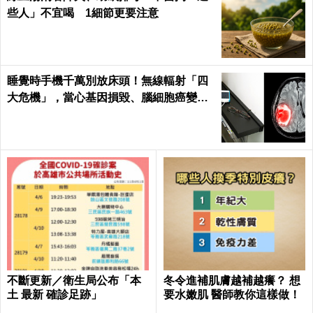
些人」不宜喝 1細節更要注意
睡覺時手機千萬別放床頭！無線輻射「四
大危機」，當心基因損毀、腦細胞癌變！
｜每日健康Health
不斷更新／衛生局公布「本
冬令進補肌膚越補越癢？ 想
土 最新 確診足跡」
要水嫩肌 醫師教你這樣做！