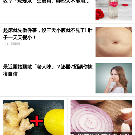
效？「玫瑰水」怎麼用、哪些人不能用｜
每日健康 Health
起床就先做件事，沒三天小腹就不見了! 肚
子一天天變小！
PR．新素簡
最近開始飄散「老人味」？泌醫7招讓你恢
復自信