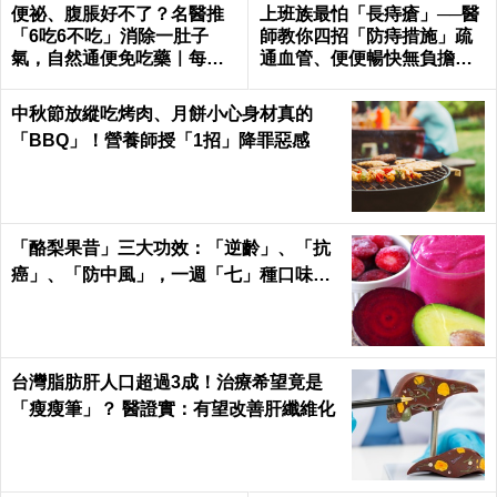
便祕、腹脹好不了？名醫推
上班族最怕「長痔瘡」──醫
「6吃6不吃」消除一肚子
師教你四招「防痔措施」疏
氣，自然通便免吃藥｜每日
通血管、便便暢快無負擔｜
健康 Health
每日健康 Health
中秋節放縱吃烤肉、月餅小心身材真的
「BBQ」！營養師授「1招」降罪惡感
「酪梨果昔」三大功效：「逆齡」、「抗
癌」、「防中風」，一週「七」種口味，
天天喝才有用！
台灣脂肪肝人口超過3成！治療希望竟是
「瘦瘦筆」？ 醫證實：有望改善肝纖維化