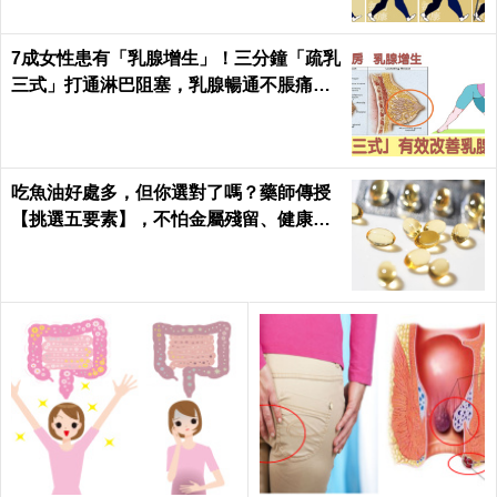
7成女性患有「乳腺增生」！三分鐘「疏乳
三式」打通淋巴阻塞，乳腺暢通不脹痛｜
每日健康Health
吃魚油好處多，但你選對了嗎？藥師傳授
【挑選五要素】，不怕金屬殘留、健康無
疑慮！｜每日健康Health