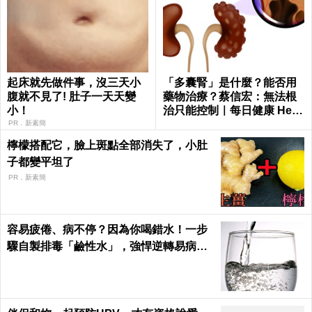
起床就先做件事，沒三天小
「多囊腎」是什麼？能否用
腹就不見了! 肚子一天天變
藥物治療？蔡信宏：無法根
小！
治只能控制｜每日健康 Healt
h
PR．新素簡
檸檬搭配它，臉上斑點全部消失了，小肚
子都變平坦了
PR．新素簡
容易疲倦、病不停？因為你喝錯水！一步
驟自製排毒「鹼性水」，強悍逆轉易病、
肥胖、酸性體質！