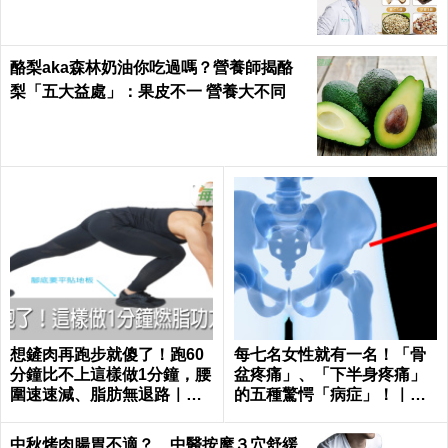
酪梨aka森林奶油你吃過嗎？營養師揭酪
梨「五大益處」：果皮不一 營養大不同
想鏟肉再跑步就傻了！跑60
每七名女性就有一名！「骨
分鐘比不上這樣做1分鐘，腰
盆疼痛」、「下半身疼痛」
圍速速減、脂肪無退路｜每
的五種驚愕「病症」！｜每
日健康 Health
日健康 Health
中秋烤肉腸胃不適？ 中醫按摩３穴舒緩