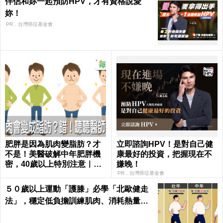
伴侶和妳一起預防HPV，才有資格說愛
妳！
PR．台灣癌症基金會
肥胖是因為肌肉變脂肪？才
立即諮詢HPV！是對自己健
不是！美醫破解中年肥胖機
康最好的投資，把握現在不
密，40歲以上特別注意｜每
嫌晚！
日健康 Health
PR．台灣癌症基金會
５０歲以上運動「護膝」必學「北歐健走
法」，穩定低負擔訓練肌肉、消耗熱量｜
每日健康Health