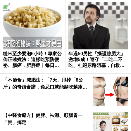
糙米至少要泡6小時！專家公
年過50男性「攝護腺肥大」
佈正確煮法：這樣吃預防便
激增5成！遵守「二吃二不
祕、腸癌，肥胖症｜每日健
吃」杜絕尿路阻塞，自救下
康 Health
半身｜每日健康Health
「不節食」減肥法：「7天」甩掉「8公
斤」的奇蹟食譜，免忌口就能越吃越瘦｜
每日健康 Health
【中醫食療方】健脾、祛濕、顧腸胃一
「粥」搞定