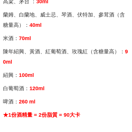
高粱、茅台 ：
30ml
蘭姆、白蘭地、威士忌、琴酒、伏特加、參茸酒（含
糖量高）：
40ml
米酒：
70ml
陳年紹興、黃酒、紅葡萄酒、玫瑰紅（含糖量高）：
9
0ml
紹興：
100ml
白葡萄酒：
120ml
啤酒：
260 ml
★1份酒精量 = 2份脂質 = 90大卡