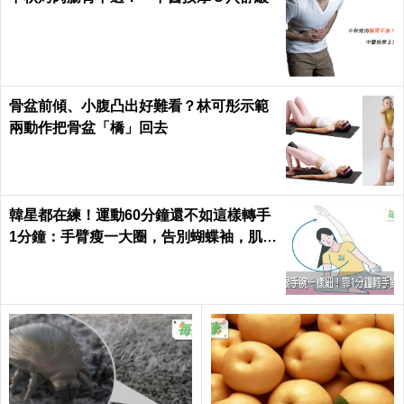
骨盆前傾、小腹凸出好難看？林可彤示範
兩動作把骨盆「橋」回去
韓星都在練！運動60分鐘還不如這樣轉手
1分鐘：手臂瘦一大圈，告別蝴蝶袖，肌肉
超緊實｜每日健康 Health