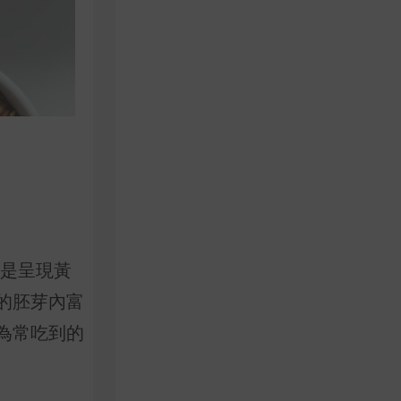
是呈現黃
的胚芽內富
為常吃到的