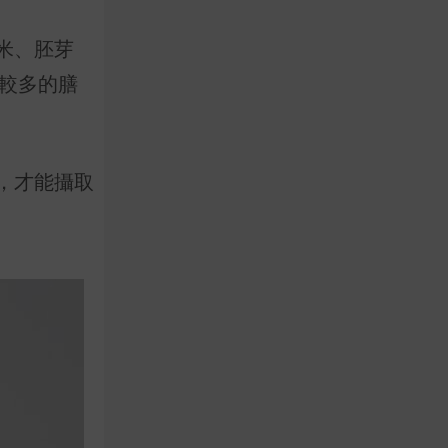
米、胚芽
有較多的膳
，才能攝取