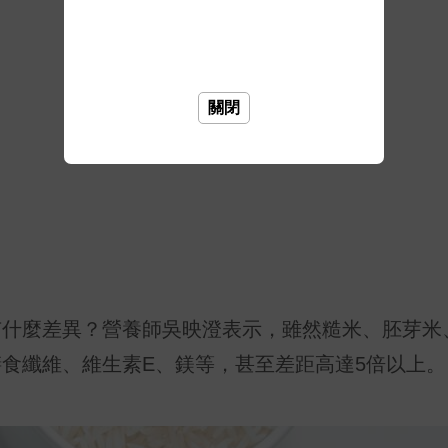
關閉
有什麼差異？營養師吳映澄表示，雖然糙米、胚芽米
食纖維、維生素E、鎂等，甚至差距高達5倍以上。