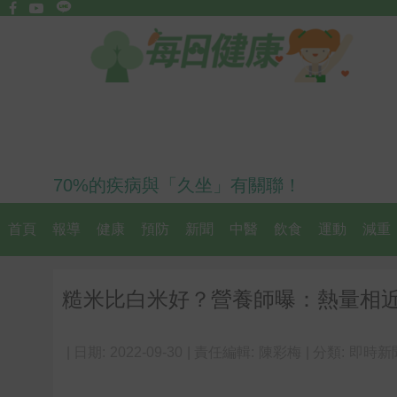
70%的疾病與「久坐」有關聯！
首頁
報導
健康
預防
新聞
中醫
飲食
運動
減重
糙米比白米好？營養師曝：熱量相近
| 日期:
2022-09-30
| 責任編輯:
陳彩梅
| 分類:
即時新