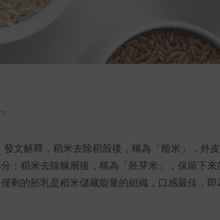
om
》發文解釋，稻米去除稻殼後，稱為「糙米」，外皮
部分；稻米去除糠層後，稱為「胚芽米」，保留下來
，僅剩的胚乳是稻米儲藏能量的組織，口感最佳，即