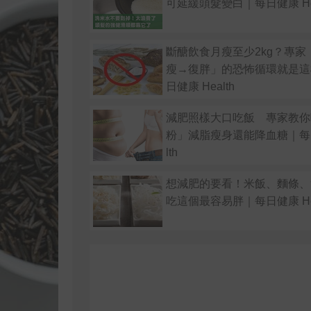
可延緩頭髮變白｜每日健康 Hea
斷醣飲食月瘦至少2kg？專家
瘦→復胖」的恐怖循環就是這
日健康 Health
減肥照樣大口吃飯 專家教你
粉」減脂瘦身還能降血糖｜每日
lth
想減肥的要看！米飯、麵條、
吃這個最容易胖｜每日健康 Hea