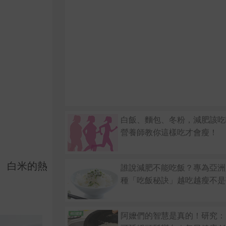
白飯、麵包、冬粉，減肥該
營養師教你這樣吃才會瘦！
、白米的熱
誰說減肥不能吃飯？專為亞洲
種「吃飯秘訣」越吃越瘦不是
阿嬤們的智慧是真的！研究：