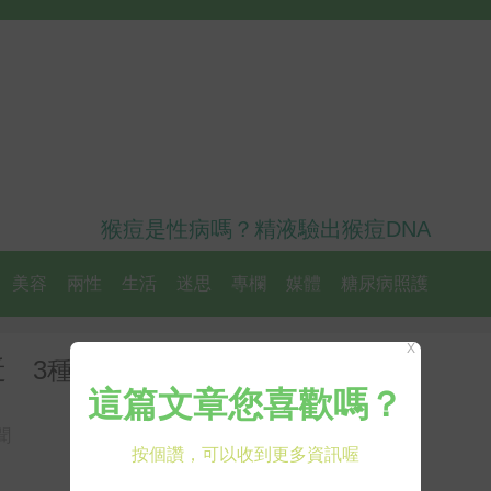
猴痘是性病嗎？精液驗出猴痘DNA
美容
兩性
生活
迷思
專欄
媒體
糖尿病照護
X
 3種營養高5倍
聞