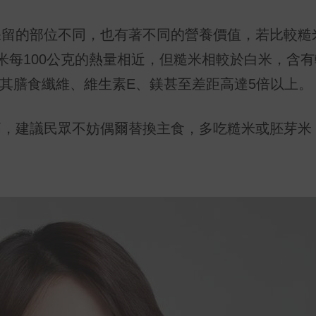
保留的部位不同，也有著不同的營養價值，若比較糙
米每100公克的熱量相近，但糙米相較於白米，含
尤其膳食纖維、維生素E、鎂甚至差距高達5倍以上。
高，建議民眾不妨偶爾替換主食，多吃糙米或胚芽米