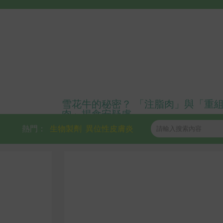
雪花牛的秘密？ 「注脂肉」與「重
肉」揭食安疑慮
熱門：
生物製劑
異位性皮膚炎