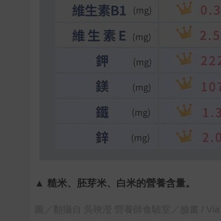
▲ 糙米、胚芽米、白米的營養含量。
圖／翻攝自 吳映澄 營養師食驗室／臉書 / Via http