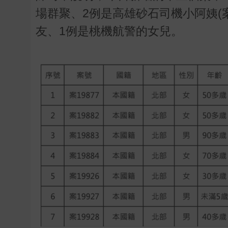
場群聚、2例是高雄砂石司機小阿姨(案
友、1例是桃機航警的女兒。