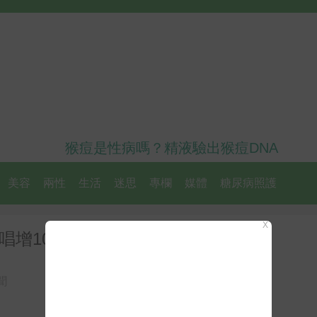
猴痘是性病嗎？精液驗出猴痘DNA
美容
兩性
生活
迷思
專欄
媒體
糖尿病照護
X
唱增10人確診
聞