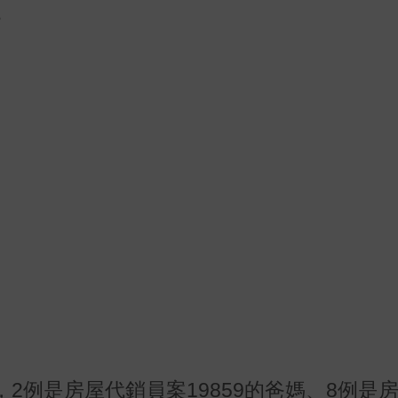
。
2例是房屋代銷員案19859的爸媽、8例是