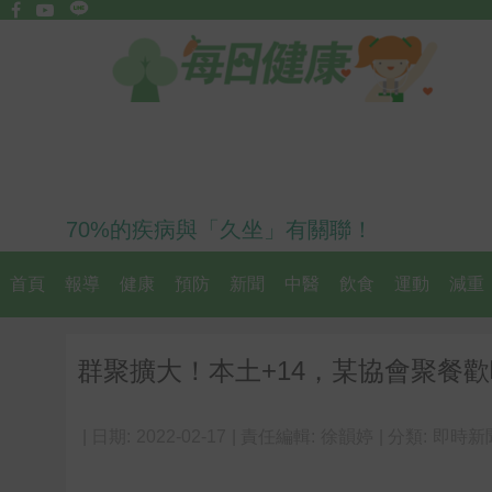
70%的疾病與「久坐」有關聯！
首頁
報導
健康
預防
新聞
中醫
飲食
運動
減重
群聚擴大！本土+14，某協會聚餐歡
| 日期:
2022-02-17
| 責任編輯:
徐韻婷
| 分類:
即時新