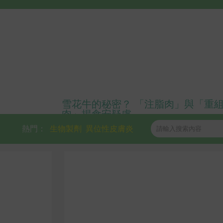
雪花牛的秘密？ 「注脂肉」與「重
肉」揭食安疑慮
熱門：
生物製劑
異位性皮膚炎