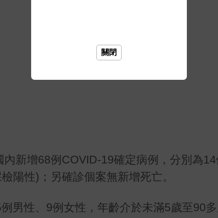
關閉
內新增68例COVID-19確定病例，分別為1
採檢陽性)；另確診個案無新增死亡。
例男性、9例女性，年齡介於未滿5歲至90