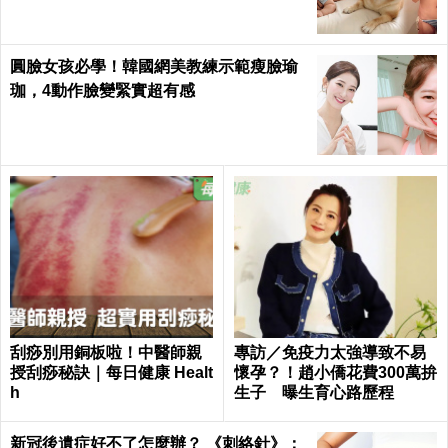
圓臉女孩必學！韓國網美教練示範瘦臉瑜
珈，4動作臉變緊實超有感
刮痧別用銅板啦！中醫師親
專訪／免疫力太強導致不易
授刮痧秘訣｜每日健康 Healt
懷孕？！趙小僑花費300萬拚
h
生子 曝生育心路歷程
新冠後遺症好不了怎麼辦？ 《刺絡針》：