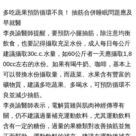
多吃蔬果預防循環不良！ 抽筋合併睡眠問題應及
早就醫
李炎諭醫師提醒，要預防小腿抽筋，除注意均衡
飲食，也要記得攝取充足水份，成人每日每公斤
建議攝取30c.c.水量，如60公斤者一天應攝取1,8
00cc左右的水份。如果有喝牛奶、咖啡，基本上
可以替換水份攝取量，而蔬菜、水果含有豐富的
礦物質，建議多吃蔬果、多喝水，可預防循環不
良並減少抽筋。
李炎諭醫師表示，電解質雖與肌肉神經傳導有
關，仍不建議過量補充運動飲料，尤其運動飲料
含有一定的糖份，過量的果糖類對改善抽筋並無