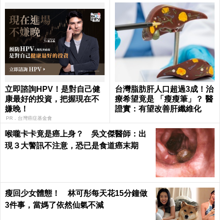
立即諮詢HPV！是對自己健
台灣脂肪肝人口超過3成！治
康最好的投資，把握現在不
療希望竟是 「瘦瘦筆」？ 醫
嫌晚！
證實：有望改善肝纖維化
PR．台灣癌症基金會
喉嚨卡卡竟是癌上身？ 吳文傑醫師：出
現３大警訊不注意，恐已是食道癌末期
瘦回少女體態！ 林可彤每天花15分鐘做
3件事，當媽了依然仙氣不減