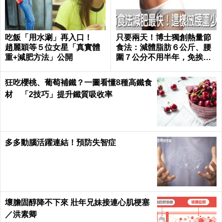
吃飯「用水涮」再入口！
只要兩天！博士獨創熱量節
趙麗穎等５位女星「真實體
食法：減體脂肪６公斤、腰
重+減肥方法」公開
圍７公分不用半年，免挨餓
也好好瘦｜每日健康 Health
狂吃櫻桃、葡萄補鐵？一圖看懂8種高鐵食
材 「2技巧」提升鐵質吸收率
多多動腦活躍連結！預防失智症
壞膽固醇降不下來 壯年兄妹接連心肌梗塞
／洪素卿