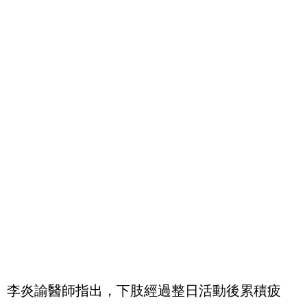
李炎諭醫師指出，下肢經過整日活動後累積疲