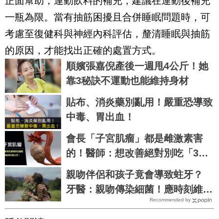
正面幫助，運動飲料的補充，建議在運動後補充
一瓶為限。當有抽筋困擾且合併睡眠問題時，可
考慮至復健科與神經內科評估，釐清睡眠與抽筋
的原因，才能找出正確的處置方式。
順嬪張嘉倪產後一週甩4公斤！她
靠3秘訣不運動也能維持身材
貼布、消炎藥別亂用！嚴重恐導致
中毒、胃出血！
會長「子宮肌瘤」都是雌激素害
的！醫師：想改善絕對別吃「3類
食物」
親吻伴侶和孩子竟會導致蛀牙？
牙醫：親吻傳染細菌！應時刻維護
Recommended by
口腔健康