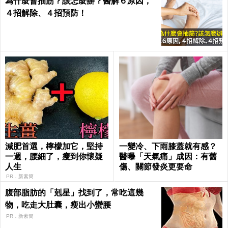
為什麼會抽筋？該怎麼辦？醫解６原因，
４招解除、４招預防！
減肥首選，檸檬加它，堅持
一變冷、下雨膝蓋就有感？
一週，腰細了，瘦到你懷疑
醫曝「天氣痛」成因：有舊
人生
傷、關節發炎更要命
PR．新素簡
腹部脂肪的「剋星」找到了，常吃這幾
物，吃走大肚囊，瘦出小蠻腰
PR．新素簡