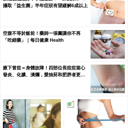
攝取「益生菌」半年症狀有望緩解6成以上
空腹不等於飯前！藥師一張圖讓你不再
「吃錯藥」｜每日健康 Health
腋下冒痘＝身體故障！四部位長痘痘當心
發炎、化膿、潰爛，愛抽菸和肥胖者更要
小心｜每日健康 Health