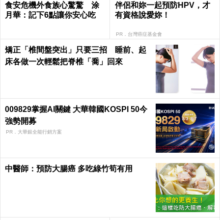
食安危機外食族心驚驚 涂
伴侶和妳一起預防HPV，才
月華：記下6點讓你安心吃
有資格說愛妳！
PR．台灣癌症基金會
矯正「椎間盤突出」只要三招 睡前、起
床各做一次輕鬆把脊椎「喬」回來
009829掌握AI關鍵 大華韓國KOSPI 50今
強勢開募
PR．大華銀全能行銷方案
中醫師：預防大腸癌 多吃綠竹筍有用