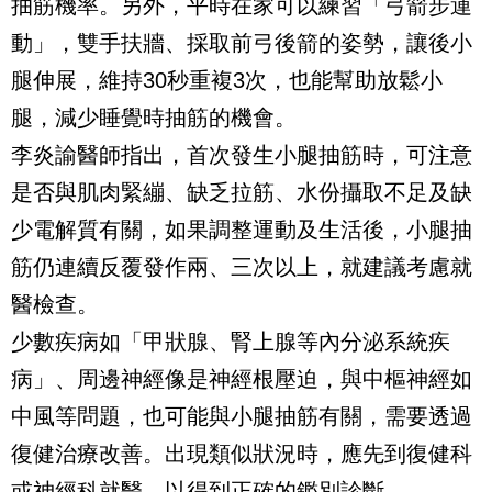
抽筋機率。另外，平時在家可以練習「弓箭步運
動」，雙手扶牆、採取前弓後箭的姿勢，讓後小
腿伸展，維持30秒重複3次，也能幫助放鬆小
腿，減少睡覺時抽筋的機會。
李炎諭醫師指出，首次發生小腿抽筋時，可注意
是否與肌肉緊繃、缺乏拉筋、水份攝取不足及缺
少電解質有關，如果調整運動及生活後，小腿抽
筋仍連續反覆發作兩、三次以上，就建議考慮就
醫檢查。
少數疾病如「甲狀腺、腎上腺等內分泌系統疾
病」、周邊神經像是神經根壓迫，與中樞神經如
中風等問題，也可能與小腿抽筋有關，需要透過
復健治療改善。出現類似狀況時，應先到復健科
或神經科就醫，以得到正確的鑑別診斷。