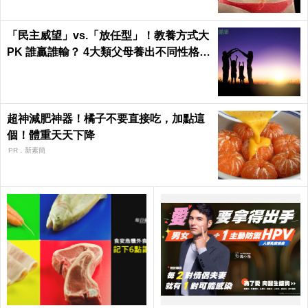
「民主威望」vs.「放任型」！教養方式大
PK 誰贏誰輸？ 4大類父母養出不同性格的
孩子
超神減肥神器！橘子不要直接吃，加點這
個！體重天天下降
PR．新素簡