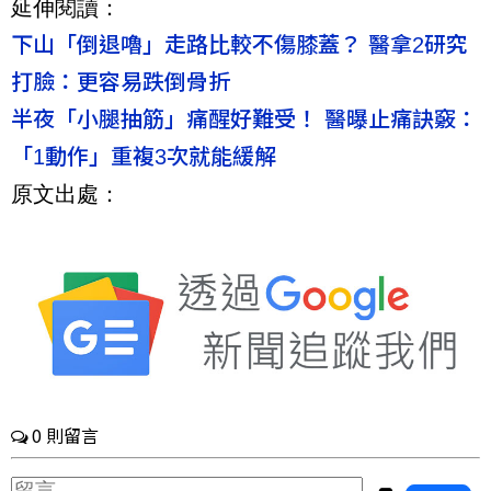
延伸閱讀：
下山「倒退嚕」走路比較不傷膝蓋？ 醫拿2研究
打臉：更容易跌倒骨折
半夜「小腿抽筋」痛醒好難受！ 醫曝止痛訣竅：
「1動作」重複3次就能緩解
原文出處：