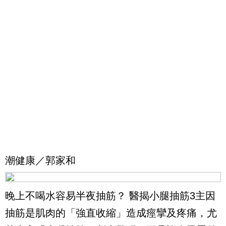
潮健康／郭家和
晚上不喝水容易半夜抽筋？ 醫揭小腿抽筋3主因
抽筋是肌肉的「強直收縮」造成痙攣及疼痛，尤