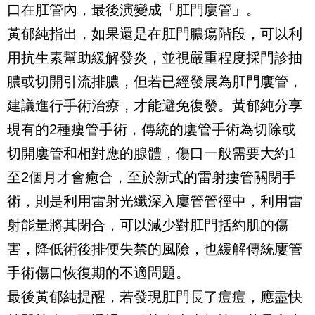
口在肛管內，最後演變成「肛門廔管」。
黃郁純指出，如果還是在肛門膿瘍階段，可以利
用抗生素幫助緩解發炎，並視嚴重程度採門診抽
膿或切開引流排膿，但若已經發展為肛門廔管，
建議進行手術治療，才能避免復發。黃郁純分享
現有的2種瘻管手術，傳統的廔管手術為切除或
切開廔管和相對應的腺體，傷口一般需要大約1
至2個月才會癒合，至於新式的雷射瘻管關閉手
術，則是利用雷射光纖深入廔管管徑中，利用雷
射能量將其閉合，可以減少對肛門括約肌的傷
害，降低術後排便失禁的風險，也緩解傳統廔管
手術傷口恢復期的不適問題。
最後黃郁純提醒，若發現肛門長了痘痘，應盡快