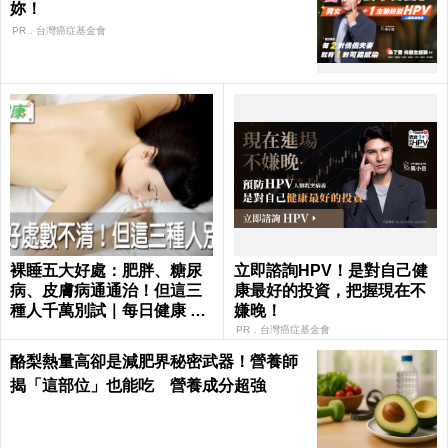
妳！
PR．台灣癌症基金會
裸睡五大好處：肥胖、糖尿
立即諮詢HPV！是對自己健
病、皮膚病通通治！但這三
康最好的投資，把握現在不
種人千萬別試｜每日健康 He
嫌晚！
alth
PR．台灣癌症基金會
酪梨熱量高卻是減肥界秘密武器！營養師
揭「這部位」也能吃 營養成分超強