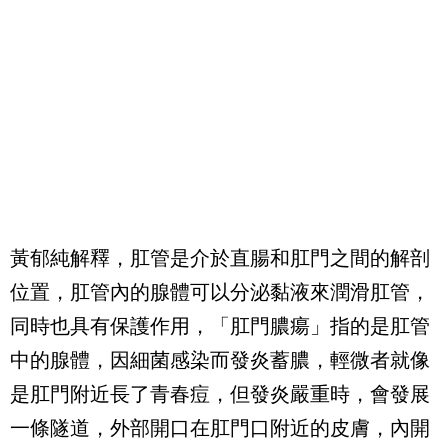
黃郁純解釋，肛管是介於直腸和肛門之間的解剖
位置，肛管內的腺體可以分泌黏液來潤滑肛管，
同時也具有保護作用，「肛門膿瘍」指的是肛管
中的腺體，因細菌感染而發炎蓄膿，輕微者就像
是肛門附近長了青春痘，但發炎嚴重時，會發展
一條隧道，外部開口在肛門口附近的皮膚，內開