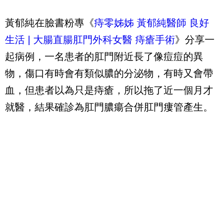
黃郁純在臉書粉專《
痔零姊姊 黃郁純醫師 良好
生活 | 大腸直腸肛門外科女醫 痔瘡手術
》分享一
起病例，一名患者的肛門附近長了像痘痘的異
物，傷口有時會有類似膿的分泌物，有時又會帶
血，但患者以為只是痔瘡，所以拖了近一個月才
就醫，結果確診為肛門膿瘍合併肛門瘻管產生。