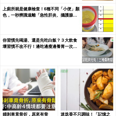
上廁所就是健康檢查！6種不同「小便」顏
色，一秒辨識遠離「急性肝炎、攝護腺肥
大」｜每日健康
你習慣先喝湯、還是先吃白飯？３大飲食
壞習慣不改不行！邊吃邊瘦邊養胃一次做
到｜每日健康 Health
婦剎車竟骨折，原來有骨
迷迭香不只調味！「記憶之