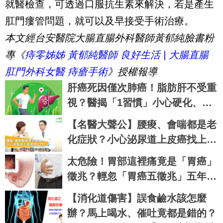
就醫檢查，可透過口服抗生素來解決，若是產生
肛門瘻管問題，就可以及早接受手術治療。
本文經台安醫院大腸直腸外科醫師黃郁純臉書粉
專《
痔零姊姊 黃郁純醫師 良好生活 | 大腸直腸
肛門外科女醫 痔瘡手術
》授權報導
肝癌死因僅次肺癌！脂肪肝不受重
視？醫揭「1習慣」小心硬化、變
腫瘤
【名醫大聲公】腰痠、會喘都是老
化症狀？小心泌尿道上皮癌找上
門！鍾旭東醫師
太危險！胃部這裡痛竟是「胃癌」
徵兆？輕忽「胃癌五徵兆」五年存
活率剩5%｜每日健康Health
【消化道傷害】誤食鹼水該怎麼
辦？馬上喝水、催吐竟都是錯的？