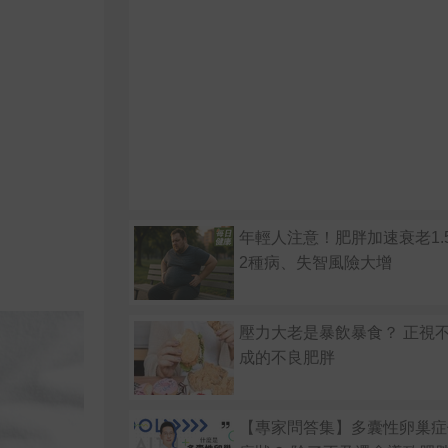
年輕人注意！肥胖加速衰老1.
2種病、失智風險大增
壓力大老是暴飲暴食？ 正視
成的不良肥胖
【專家問答集】多囊性卵巢症