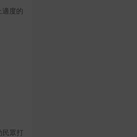
上適度的
助民眾打