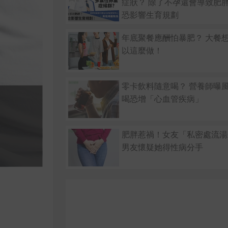
症狀？ 除了不孕還會導致肥胖
恐影響生育規劃
年底聚餐應酬怕暴肥？ 大餐
以這麼做！
零卡飲料隨意喝？ 營養師曝
喝恐增「心血管疾病」
肥胖惹禍！女友「私密處流
男友懷疑她得性病分手