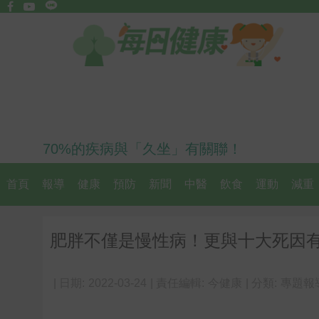
70%的疾病與「久坐」有關聯！
首頁
報導
健康
預防
新聞
中醫
飲食
運動
減重
肥胖不僅是慢性病！更與十大死因有
| 日期:
2022-03-24
| 責任編輯:
今健康
| 分類:
專題報