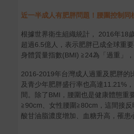
近一半成人有肥胖問題！腰圍控制同
根據世界衛生組織統計， 2016年1
超過6.5億人，表示肥胖已成全球重
身體質量指數(BMI) ≧24為「過重」
2016-2019年台灣成人過重及肥胖
及青少年肥胖盛行率也高達11.21
間。除了BMI，腰圍也是健康體態
≧90cm、女性腰圍≧80cm，這間
酸甘油脂濃度增加、血糖升高，罹患