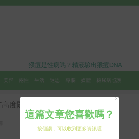
猴痘是性病嗎？精液驗出猴痘DNA
美容
兩性
生活
迷思
專欄
媒體
糖尿病照護
X
高度關聯！ACT管理刻不容緩
導