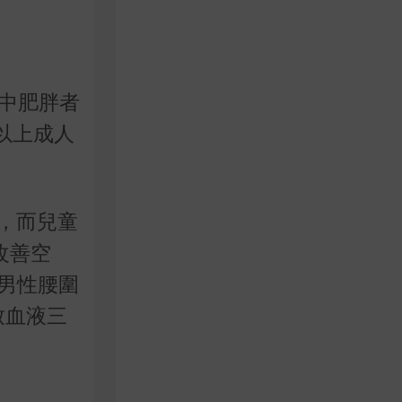
其中肥胖者
以上成人
題，而兒童
改善空
男性腰圍
致血液三