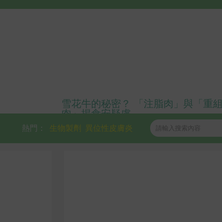
雪花牛的秘密？ 「注脂肉」與「重
肉」揭食安疑慮
熱門：
生物製劑
異位性皮膚炎