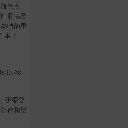
腦血管疾
慢性肝病及
肺炎時的重
亡率！
to Ac
，更需要
者陪伴和幫