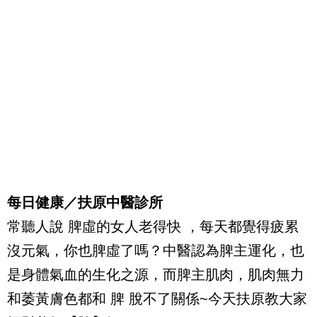
每日健康／扶原中醫診所
常聽人說 脾虛的女人老得快 ，每天都覺得疲累
沒元氣，你也脾虛了嗎？中醫認為脾主運化，也
是身體氣血的生化之源，而脾主肌肉，肌肉無力
和萎黃膚色都和 脾 脫不了關係~今天扶原教大家