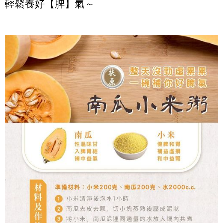
輕鬆養好【脾】氣～