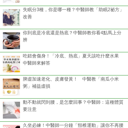
失眠分3種，你是哪一種？中醫師教「助眠2祕方」
改善
你到底是冷底還是熱底？中醫師教你看4點馬上分
辨
吃錯會傷身！「冷底、熱底」夏天該吃什麼水果
中醫師來解答
脾虛加速老化、皮膚發黃！ 中醫教「南瓜小米
粥」補益虛損
動不動就閃到腰，是怎麼回事？中醫師：這種體質
要注意
久坐必練！中醫師一分鐘「頸椎運動」讓你不再腰