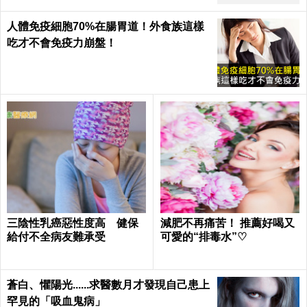
人體免疫細胞70%在腸胃道！外食族這樣
吃才不會免疫力崩盤！
三陰性乳癌惡性度高 健保
減肥不再痛苦！ 推薦好喝又
給付不全病友難承受
可愛的“排毒水”♡
蒼白、懼陽光......求醫數月才發現自己患上
罕見的「吸血鬼病」