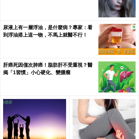
尿液上有一層浮油，是什麼病？專家：看
到浮油搭上這一物，不馬上就醫不行！
肝癌死因僅次肺癌！脂肪肝不受重視？醫
揭「1習慣」小心硬化、變腫瘤