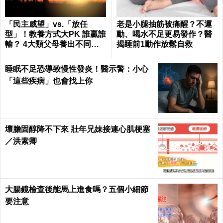
「民主威望」vs.「放任
老是小腿抽筋被痛醒？不運
型」！教養方式大PK 誰贏誰
動、喝水不足更易發作？醫
輸？ 4大類父母養出不同性
揭睡前1動作放鬆自救
格的孩子
睡眠不足恐導致慢性發炎！醫示警：小心
「這些疾病」也會找上你
壞膽固醇降不下來 壯年兄妹接連心肌梗塞
／洪素卿
大腸鏡檢查後能馬上進食嗎？五個小細節
要注意