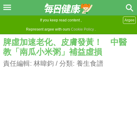
If you keep read content ,
Argee
Represent argee with ours
Cookie Policy
.
脾虛加速老化、皮膚發黃！ 中醫
教「南瓜小米粥」補益虛損
責任編輯:
林暐鈞
/ 分類:
養生食譜