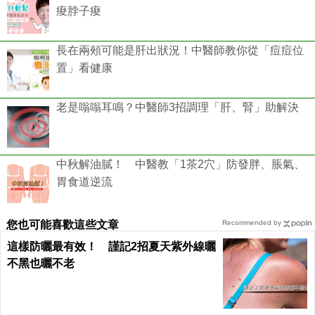
痠脖子痠
長在兩頰可能是肝出狀況！中醫師教你從「痘痘位
置」看健康
老是嗡嗡耳鳴？中醫師3招調理「肝、腎」助解決
中秋解油膩！ 中醫教「1茶2穴」防發胖、脹氣、
胃食道逆流
您也可能喜歡這些文章
Recommended by
這樣防曬最有效！ 謹記2招夏天紫外線曬
不黑也曬不老