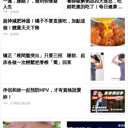
一週，腰細了，瘦到你懷疑
養師破解粥品四大迷思，吃
人生
錯乾脆別吃了｜每日健康 He
alth
PR．新素簡
超神減肥神器！橘子不要直接吃，加點這
個！體重天天下降
PR．新素簡
矯正「椎間盤突出」只要三招 睡前、起
床各做一次輕鬆把脊椎「喬」回來
伴侶和妳一起預防HPV，才有資格說愛
妳！
PR．台灣癌症基金會