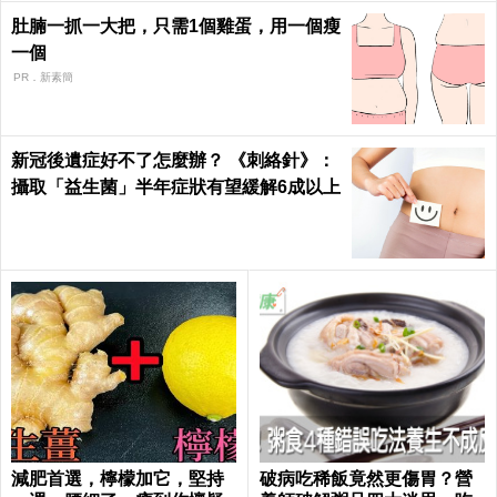
肚腩一抓一大把，只需1個雞蛋，用一個瘦
一個
PR．新素簡
新冠後遺症好不了怎麼辦？ 《刺絡針》：
攝取「益生菌」半年症狀有望緩解6成以上
減肥首選，檸檬加它，堅持
破病吃稀飯竟然更傷胃？營