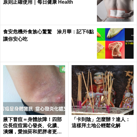
原則正確使用｜每日健康 Health
食安危機外食族心驚驚 涂月華：記下6點
讓你安心吃
腋下冒痘＝身體故障！四部
「卡到陰」怎麼辦？達人：
位長痘痘當心發炎、化膿、
這樣拜土地公輕鬆化解
潰爛，愛抽菸和肥胖者更要