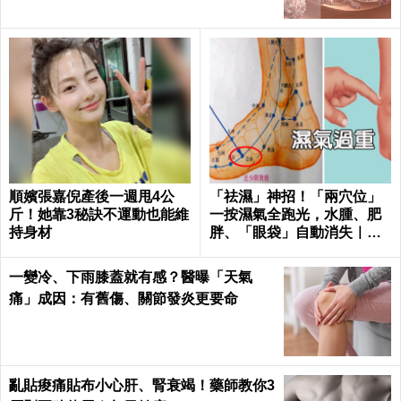
順嬪張嘉倪產後一週甩4公
「祛濕」神招！「兩穴位」
斤！她靠3秘訣不運動也能維
一按濕氣全跑光，水腫、肥
持身材
胖、「眼袋」自動消失｜每
日健康Health
一變冷、下雨膝蓋就有感？醫曝「天氣
痛」成因：有舊傷、關節發炎更要命
亂貼痠痛貼布小心肝、腎衰竭！藥師教你3