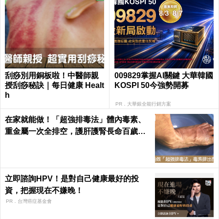
刮痧別用銅板啦！中醫師親
009829掌握AI關鍵 大華韓國
授刮痧秘訣｜每日健康 Healt
KOSPI 50今強勢開募
h
PR．大華銀全能行銷方案
在家就能做！「超強排毒法」體內毒素、
重金屬一次全排空，護肝護腎長命百歲｜
每日健康 Health
立即諮詢HPV！是對自己健康最好的投
資，把握現在不嫌晚！
PR．台灣癌症基金會