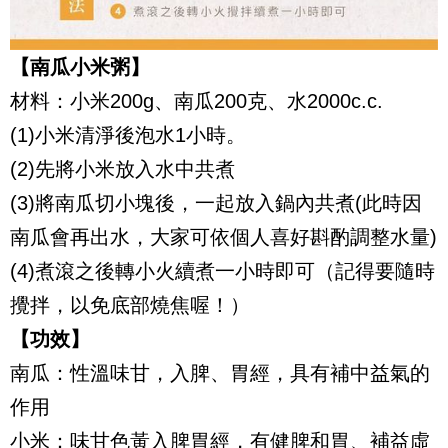
【南瓜小米粥】
材料：小米200g、南瓜200克、水2000c.c.
(1)小米清淨後泡水1小時。
(2)先將小米放入水中共煮
(3)將南瓜切小塊後，一起放入鍋內共煮(此時因
南瓜會再出水，大家可依個人喜好斟酌調整水量)
(4)煮滾之後轉小火續煮一小時即可（記得要隨時
攪拌，以免底部燒焦喔！）
【功效】
南瓜：性溫味甘，入脾、胃經，具有補中益氣的
作用
小米：味甘色黃入脾胃經，有健脾和胃、補益虛