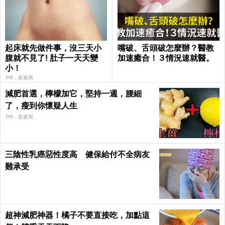
起床就先做件事，沒三天小
嘴破、舌頭破怎麼辦？醫教
腹就不見了! 肚子一天天變
加速癒合！３情況速就醫。
小！
PR．新素簡
減肥首選，檸檬加它，堅持一週，腰細
了，瘦到你懷疑人生
PR．新素簡
三陰性乳癌惡性度高 健保給付不全病友
難承受
超神減肥神器！橘子不要直接吃，加點這