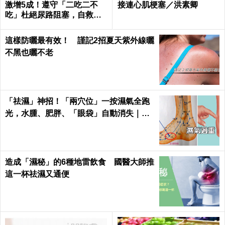
激增5成！遵守「二吃二不
接連心肌梗塞／洪素卿
吃」杜絕尿路阻塞，自救下
半身｜每日健康Health
這樣防曬最有效！ 謹記2招夏天紫外線曬
不黑也曬不老
「祛濕」神招！「兩穴位」一按濕氣全跑
光，水腫、肥胖、「眼袋」自動消失｜每
日健康Health
造成「濕秘」的6種地雷飲食 國醫大師推
這一杯祛濕又通便