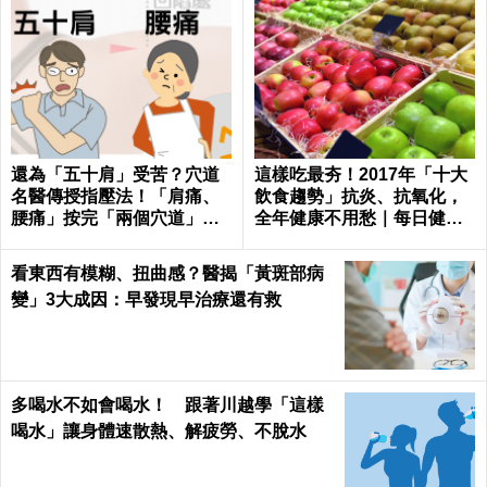
還為「五十肩」受苦？穴道
這樣吃最夯！2017年「十大
名醫傳授指壓法！「肩痛、
飲食趨勢」抗炎、抗氧化，
腰痛」按完「兩個穴道」從
全年健康不用愁｜每日健康
此沉默！｜每日健康Health
Health
看東西有模糊、扭曲感？醫揭「黃斑部病
變」3大成因：早發現早治療還有救
多喝水不如會喝水！ 跟著川越學「這樣
喝水」讓身體速散熱、解疲勞、不脫水