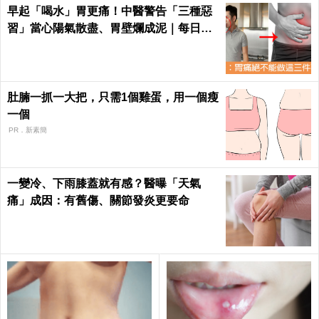
早起「喝水」胃更痛！中醫警告「三種惡
習」當心陽氣散盡、胃壁爛成泥｜每日健
康 Health
肚腩一抓一大把，只需1個雞蛋，用一個瘦
一個
PR．新素簡
一變冷、下雨膝蓋就有感？醫曝「天氣
痛」成因：有舊傷、關節發炎更要命