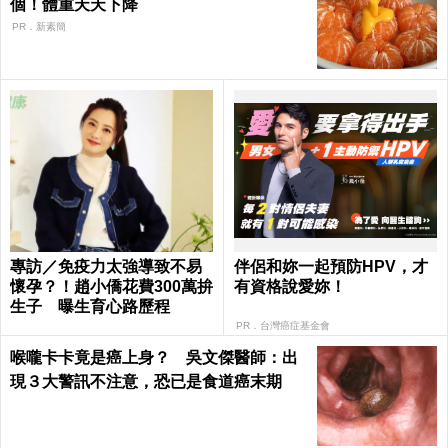
個！體重天天下降
PR．新素簡
專訪／免疫力太強導致不易
伴侶和妳一起預防HPV，才
懷孕？！趙小僑花費300萬拚
有資格說愛妳！
生子 曝生育心路歷程
PR．台灣癌症基金會
喉嚨卡卡竟是癌上身？ 吳文傑醫師：出
現３大警訊不注意，恐已是食道癌末期