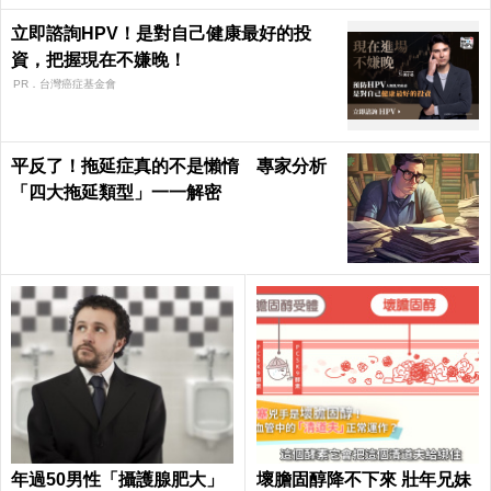
立即諮詢HPV！是對自己健康最好的投
資，把握現在不嫌晚！
PR．台灣癌症基金會
平反了！拖延症真的不是懶惰 專家分析
「四大拖延類型」一一解密
年過50男性「攝護腺肥大」
壞膽固醇降不下來 壯年兄妹