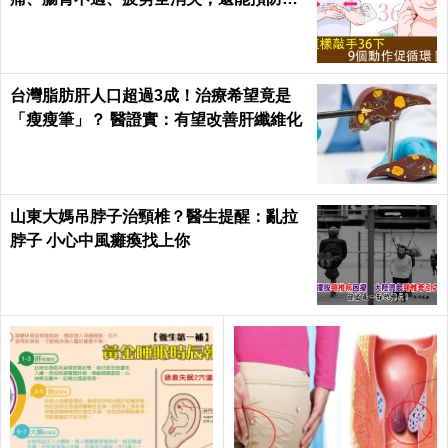
中風！｜每日健康Health
台灣脂肪肝人口超過3成！治療希望竟是
「瘦瘦筆」？ 醫證實：有望改善肝纖維化
山東大媽吊脖子治頸椎？醫生提醒：亂拉
脖子 小心中風癱瘓找上你