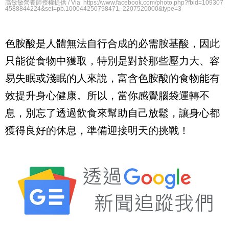
高敏敏營養師授權提供 / Via https://www.facebook.com/photo.php?fbid=109307
4588844224&set=pb.100044250798471.-2207520000&type=3
色胺酸是人體無法自行合成的必需胺基酸，因此
只能從食物中獲取，特別是對於那些壓力大、容
易失眠或淺眠的人來說，富含色胺酸的食物能有
效提升身心健康。所以，當你感覺腦袋運轉不
息，別忘了透過飲食來幫助自己放鬆，讓身心都
獲得良好的休息，準備迎接明天的挑戰！