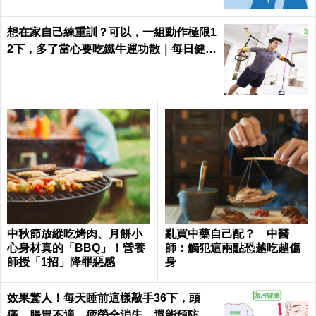
想在家自己練重訓？可以，一組動作極限1
2下，多了當心要吃鐵牛運功散｜每日健康
Health
中秋節放縱吃烤肉、月餅小
亂買中藥自己配？ 中醫
心身材真的「BBQ」！營養
師：觸犯這兩點恐越吃越傷
師授「1招」降罪惡感
身
效果驚人！每天睡前這樣敲手36下，頭
痛、腸胃不適、疲勞全消失，還能預防腦