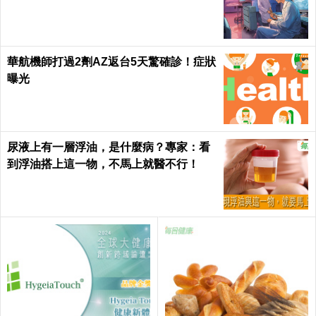
華航機師打過2劑AZ返台5天驚確診！症狀
曝光
尿液上有一層浮油，是什麼病？專家：看
到浮油搭上這一物，不馬上就醫不行！