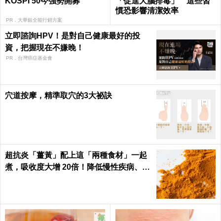
KOSPI 50今強勢開募
「促進大腦排毒」 這些習
慣恐影響清潔效率
PR．大華銀全能行銷方案
立即諮詢HPV！是對自己健康最好的投
資，把握現在不嫌晚！
PR．台灣癌症基金會
穴道按摩，精準取穴的3大祕訣
超抗炎「薑黃」配上這「兩種食材」一起
煮，吸收度大增 20倍！降低慢性疾病、癌
症發生率！