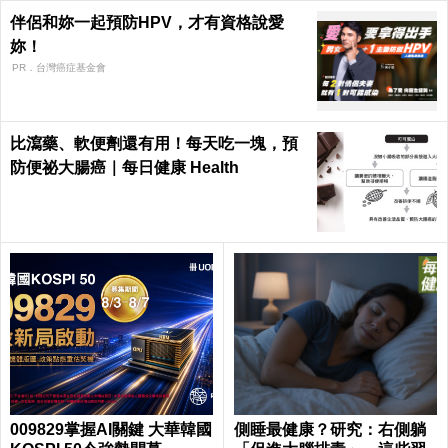
伴侶和妳一起預防HPV，才有資格說愛
妳！
PR．台灣癌症基金會
比瀉藥、軟便劑還有用！每天吃一塊，預
防便祕大腸癌｜每日健康 Health
009829掌握AI關鍵 大華韓國
側睡最健康？研究：右側躺