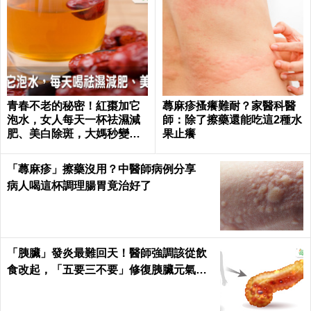
青春不老的秘密！紅棗加它
蕁麻疹搔癢難耐？家醫科醫
泡水，女人每天一杯祛濕減
師：除了擦藥還能吃這2種水
肥、美白除斑，大媽秒變少
果止癢
女｜每日健康 Health
「蕁麻疹」擦藥沒用？中醫師病例分享
病人喝這杯調理腸胃竟治好了
「胰臟」發炎最難回天！醫師強調該從飲
食改起，「五要三不要」修復胰臟元氣｜
每日健康 Health