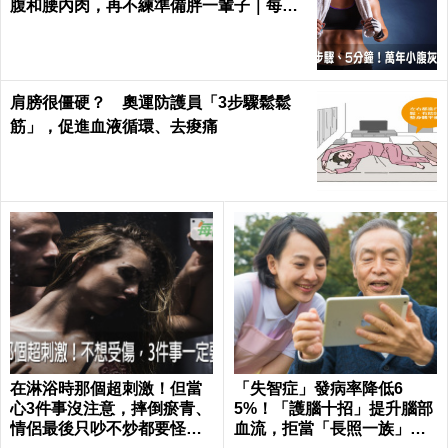
腹和腰內肉，再不練準備胖一輩子｜每日
健康 Health
肩膀很僵硬？ 奧運防護員「3步驟鬆鬆
筋」，促進血液循環、去痠痛
在淋浴時那個超刺激！但當
「失智症」發病率降低6
心3件事沒注意，摔倒瘀青、
5%！「護腦十招」提升腦部
情侶最後只吵不炒都要怪自
血流，拒當「長照一族」靠