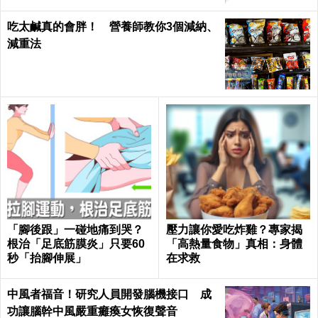
吃太鹹真的會胖！ 營養師教你3個減納、
減重法
「腳後跟」一碰地痛到哭？
壓力讓你愛吃炸雞？專家揭
根治「足底筋膜炎」只要60
「高熱量食物」真相：身體
秒「抬腳伸展」
在求救
中風者福音！研究人員開發腦機接口 成
功讓腦幹中風嚴重癱瘓女恢復聲音