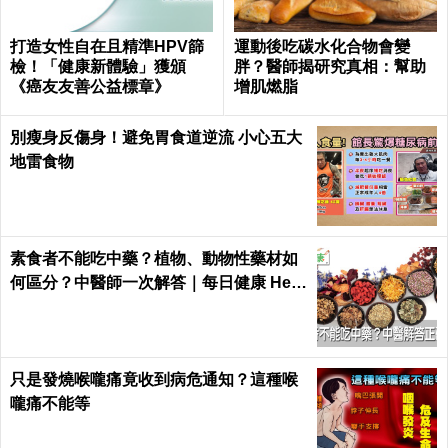
打造女性自在且精準HPV篩
運動後吃碳水化合物會變
檢！「健康新體驗」獲頒
胖？醫師揭研究真相：幫助
《癌友友善公益標章》
增肌燃脂
別瘦身反傷身！避免胃食道逆流 小心五大
地雷食物
素食者不能吃中藥？植物、動物性藥材如
何區分？中醫師一次解答｜每日健康 Heal
th
只是發燒喉嚨痛竟收到病危通知？這種喉
嚨痛不能等