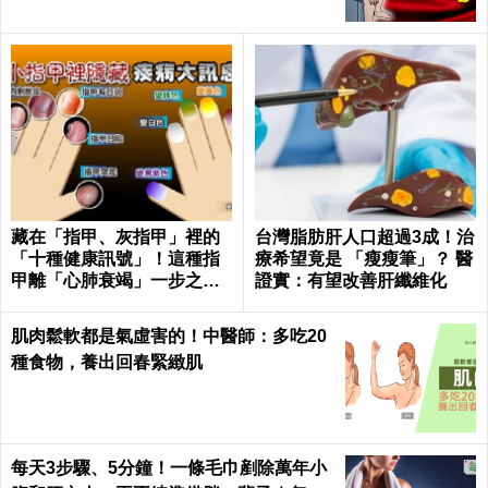
藏在「指甲、灰指甲」裡的
台灣脂肪肝人口超過3成！治
「十種健康訊號」！這種指
療希望竟是 「瘦瘦筆」？ 醫
甲離「心肺衰竭」一步之
證實：有望改善肝纖維化
遙！｜每日健康Health
肌肉鬆軟都是氣虛害的！中醫師：多吃20
種食物，養出回春緊緻肌
每天3步驟、5分鐘！一條毛巾剷除萬年小