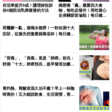
存活率提升9成！護理師告訴
揭密痛「瘋」最愛四大食
你4個防治乳癌復發的方法
物，每吃必發作！再吃當心
全身關節皆淪陷｜每日健康
Health
荷爾蒙一亂，連喝水都胖！一秒自測十大
症狀，征服失控激素就靠這杯｜每日健康
Health
「背痛」、「肩痛」竟是「肺癌」前兆：
秒測「十大」肺癌預兆，提早發現治癒率
飆升50%！
胃灼熱、胃酸逆流久治不癒？早上一杯咖
啡害的！五大錯誤飲食、生活習慣，害你
胃酸翻騰，長期恐致「食道癌」！