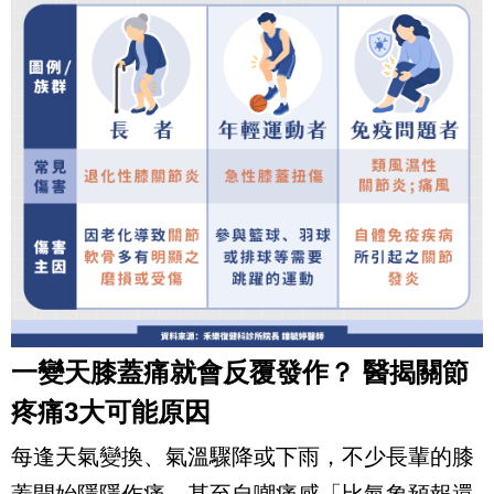
一變天膝蓋痛就會反覆發作？ 醫揭關節
疼痛3大可能原因
每逢天氣變換、氣溫驟降或下雨，不少長輩的膝