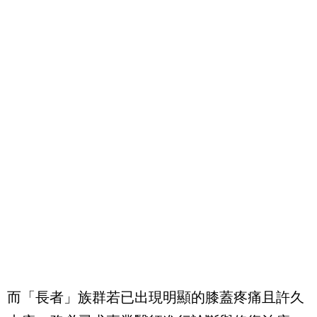
而「長者」族群若已出現明顯的膝蓋疼痛且許久