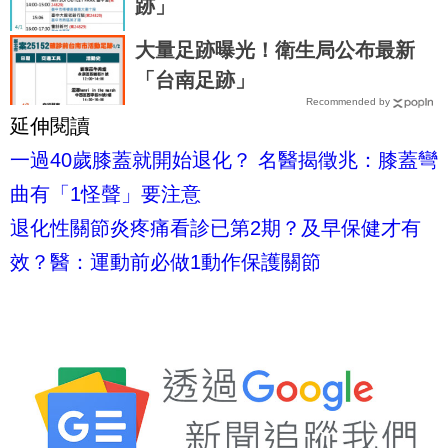
跡」
大量足跡曝光！衛生局公布最新
「台南足跡」
Recommended by
延伸閱讀
一過40歲膝蓋就開始退化？ 名醫揭徵兆：膝蓋彎
曲有「1怪聲」要注意
退化性關節炎疼痛看診已第2期？及早保健才有
效？醫：運動前必做1動作保護關節