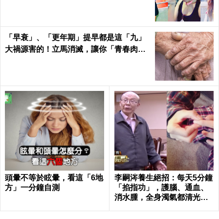
健康 Health
「早衰」、「更年期」提早都是這「九」
大禍源害的！立馬消滅，讓你「青春肉
體」大勝同齡人！
頭暈不等於眩暈，看這「6地
李嗣涔養生絕招：每天5分鐘
方」一分鐘自測
「掐指功」，護腦、通血、
消水腫，全身濁氣都清光光
了