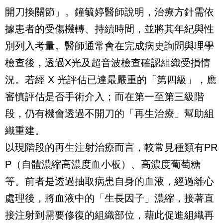
開刀換關節」。鐘毓婷醫師說明，治療方針需依
據患者的受傷機轉、持續時間，並將其年紀與性
別列入考量。醫師通常會在完成病史詢問與理學
檢查後，透過X光及超音波檢查確認組織受損情
況。若經 X 光評估已達最嚴重的「第四級」，應
審慎評估是否手術介入；而在第一至第三級階
段，仍有機會透過不開刀的「再生治療」幫助組
織重建。
以現階段的再生注射治療而言，較常見種類有PR
P（自體濃縮高濃度血小板）、高濃度葡萄糖
等。前者是透過抽取病患自身的血液，經過離心
處理後，將血液中的「生長因子」濃縮，接著直
接注射到需要修復的組織部位，藉此促進組織再