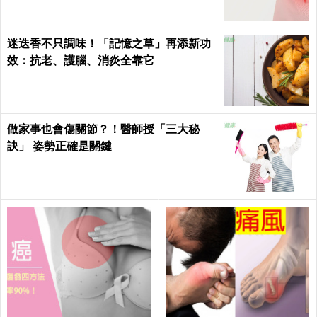
迷迭香不只調味！「記憶之草」再添新功
效：抗老、護腦、消炎全靠它
做家事也會傷關節？！醫師授「三大秘
訣」 姿勢正確是關鍵