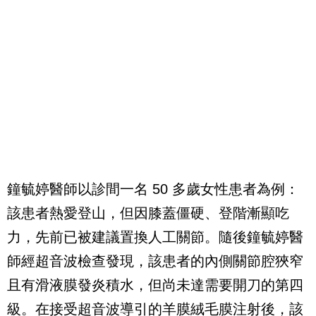
鐘毓婷醫師以診間一名 50 多歲女性患者為例：
該患者熱愛登山，但因膝蓋僵硬、登階漸顯吃
力，先前已被建議置換人工關節。隨後鐘毓婷醫
師經超音波檢查發現，該患者的內側關節腔狹窄
且有滑液膜發炎積水，但尚未達需要開刀的第四
級。在接受超音波導引的羊膜絨毛膜注射後，該