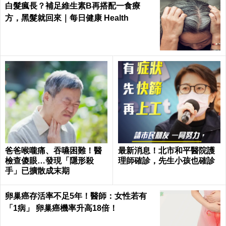
白髮瘋長？補足維生素B再搭配一食療
方，黑髮就回來｜每日健康 Health
爸爸喉嚨痛、吞嚥困難！醫
最新消息！北市和平醫院護
檢查傻眼…發現「隱形殺
理師確診，先生小孩也確診
手」已擴散成末期
卵巢癌存活率不足5年！醫師：女性若有
「1病」 卵巢癌機率升高18倍！