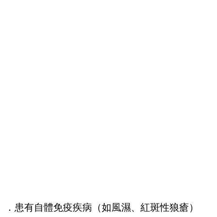
．患有自體免疫疾病（如風濕、紅斑性狼瘡）