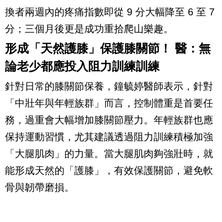
換者兩週內的疼痛指數即從 9 分大幅降至 6 至 7
分；三個月後更是成功重拾爬山樂趣。
形成「天然護膝」保護膝關節！ 醫：無
論老少都應投入阻力訓練訓練
針對日常的膝關節保養，鐘毓婷醫師表示，針對
「中壯年與年輕族群」而言，控制體重是首要任
務，過重會大幅增加膝關節壓力。年輕族群也應
保持運動習慣，尤其建議透過阻力訓練積極加強
「大腿肌肉」的力量。當大腿肌肉夠強壯時，就
能形成天然的「護膝」，有效保護關節，避免軟
骨與韌帶磨損。