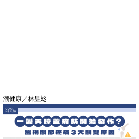
潮健康／林昱彣