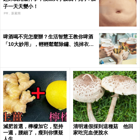
子一天天變小！
PR．新素簡
啤酒喝不完怎麼辦？生活智慧王教你啤酒
「10大妙用」，輕輕鬆鬆除鏽、洗掉衣服
黑點｜每日健康 Health
減肥首選，檸檬加它，堅持
清明連假採到這種菇 他回
一週，腰細了，瘦到你懷疑
家吃完血便脫水
人生