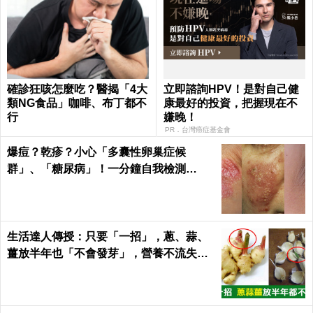
確診狂咳怎麼吃？醫揭「4大
立即諮詢HPV！是對自己健
類NG食品」咖啡、布丁都不
康最好的投資，把握現在不
行
嫌晚！
PR．台灣癌症基金會
爆痘？乾疹？小心「多囊性卵巢症候
群」、「糖尿病」！一分鐘自我檢測
「八」個肌膚異狀
生活達人傳授：只要「一招」，蔥、蒜、
薑放半年也「不會發芽」，營養不流失！
｜每日健康Health