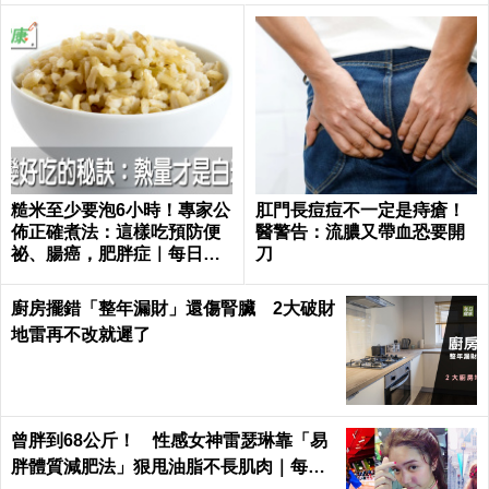
糙米至少要泡6小時！專家公
肛門長痘痘不一定是痔瘡！
佈正確煮法：這樣吃預防便
醫警告：流膿又帶血恐要開
祕、腸癌，肥胖症｜每日健
刀
康 Health
廚房擺錯「整年漏財」還傷腎臟 2大破財
地雷再不改就遲了
曾胖到68公斤！ 性感女神雷瑟琳靠「易
胖體質減肥法」狠甩油脂不長肌肉｜每日