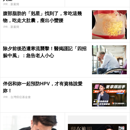
PR．新素簡
腹部脂肪的「剋星」找到了，常吃這幾
物，吃走大肚囊，瘦出小蠻腰
PR．新素簡
除夕前後恐遭寒流襲擊！醫揭謹記「四招
躲中風」：急告老人小心
伴侶和妳一起預防HPV，才有資格說愛
妳！
PR．台灣癌症基金會