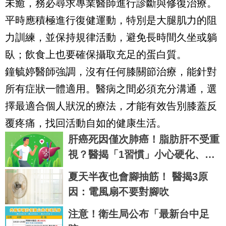
未癒，務必尋求專業醫師進行診斷與修復治療。
平時應積極進行復健運動，特別是大腿肌力的阻
力訓練，並保持規律活動，避免長時間久坐或躺
臥；飲食上也要確保攝取充足的蛋白質。
鐘毓婷醫師強調，沒有任何膝關節治療，能針對
所有症狀一體適用。醫病之間必須充分溝通，選
擇最適合個人狀況的療法，才能有效告別膝蓋反
覆疼痛，找回活動自如的健康生活。
肝癌死因僅次肺癌！脂肪肝不受重
視？醫揭「1習慣」小心硬化、變
腫瘤
夏天半夜也會腳抽筋！ 醫揭3原
因：電風扇不要對腳吹
注意！衛生局公布「最新台中足