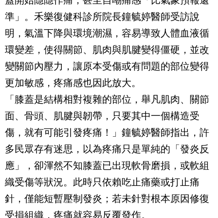
蓋開始隱隱作痛，甚至自嘲痛感「比氣象預報還
準」。禾樂復健科診所院長鐘毓婷醫師受訪說
明，氣溫下降與環境潮濕，容易導致人體血液循
環變差，使得關節、肌肉與肌腱變得僵硬，並改
變關節內壓力，讓原本受傷或有問題的部位變得
更加敏感，疼痛感也因此放大。
「膝蓋是結構相對複雜的部位，舉凡肌肉、關節
面、骨頭、肌腱與韌帶，只要其中一個構造受
傷，就有可能引發疼痛！」鐘毓婷醫師指出，許
多民眾存有迷思，以為疼痛只是單純的「發炎反
應」，卻渾然不知膝蓋已出現軟骨磨損，或軟組
織受傷等狀況。此時只依賴吃止痛藥或打止痛
針，僅能短暫壓制發炎；若未針對根本原因修復
受損組織，疼痛就容易反覆發作。