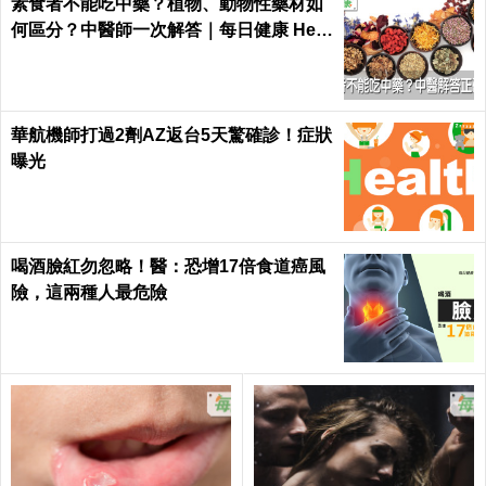
素食者不能吃中藥？植物、動物性藥材如
何區分？中醫師一次解答｜每日健康 Heal
th
華航機師打過2劑AZ返台5天驚確診！症狀
曝光
喝酒臉紅勿忽略！醫：恐增17倍食道癌風
險，這兩種人最危險