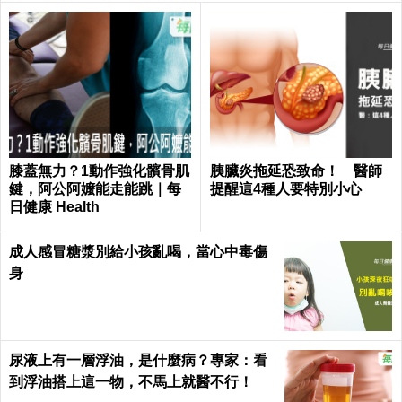
膝蓋無力？1動作強化髕骨肌
胰臟炎拖延恐致命！ 醫師
鍵，阿公阿嬤能走能跳｜每
提醒這4種人要特別小心
日健康 Health
成人感冒糖漿別給小孩亂喝，當心中毒傷
身
尿液上有一層浮油，是什麼病？專家：看
到浮油搭上這一物，不馬上就醫不行！