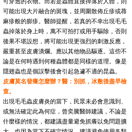
可穿透的衣物。而若是蟲體直接掉落於人體，則
可能出現大片融合的斑塊，並周圍散佈丘疹或蕁
麻疹般的膨疹。醫師提醒，若真的不幸出現毛毛
蟲掉落於身上時，萬不可拍打或用手驅除，否則
後果不堪設想，將可能出現更強烈的刺激反應，
嚴重甚至皮膚潰爛。應以其他物品驅逐。這些不
論是在何時遇到何種蟲體都是同樣的道理。像是
隱翅蟲也是個誤擊後會引起急遽不適的昆蟲。
皮膚莫名發癢怎麼辦？醫：別抓，冰敷後盡早檢
查。
出現毛毛蟲皮膚炎的當下，民眾未必會意識到、
或無法確定此為何症，曾奕騰醫師建議，不論是
什麼樣的情況，都建議盡量避免抓癢以免問題擴
大，也因為當下不確定情況，建議避免使用各類