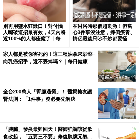
別再用鹽水狂漱口！對付惱
在淋浴時那個超刺激！但當
人嘴破這招最有效，4天內將
心3件事沒注意，摔倒瘀青、
近100%的人都痊癒了｜每日
情侶最後只吵不炒都要怪自
健康 Health
己｜每日健康 Health
家人都是被你害死的！這三種油拿來炒菜=
向乳癌招手，還不丟掉嗎？｜每日健康 He
alth
全台200萬人「腎臟過勞」！ 醫揭糖友護
腎法則：「1件事」務必要先解決
「胰臟」發炎最難回天！醫師強調該從飲
食改起，「五要三不要」修復胰臟元氣｜