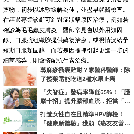
藥物，初步以冰敷緩解為佳，並盡早就醫檢查。
在經過專業診斷可針對症狀擊原因治療，例如若
確診為毛毛蟲皮膚炎，醫師常見會以外用類固
醇、口服抗組織胺提供藥物治療，或視情況給予
短期口服類固醇，而若是因搔抓引起更進一步的
細菌感染，則會搭配抗生素治療。
蕁麻疹搔癢難耐？家醫科醫師：除
了擦藥還能吃這2種水果止癢
「失智症」發病率降低65%！「護
腦十招」提升腦部血流，拒當「長
照一族」靠自己｜每日健康
打造女性自在且精準HPV篩檢！
「健康新體驗」獲頒《癌友友善公
益標章》