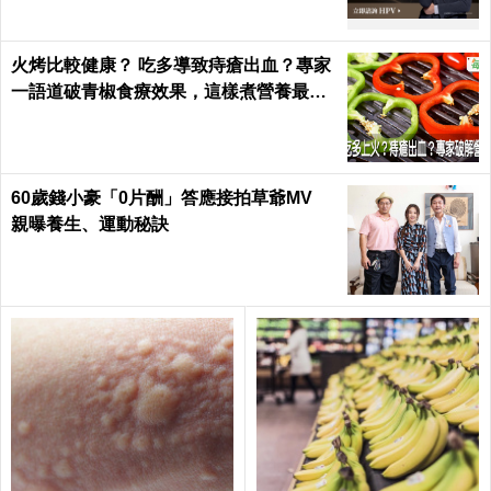
火烤比較健康？ 吃多導致痔瘡出血？專家
一語道破青椒食療效果，這樣煮營養最足
｜每日健康 Health
60歲錢小豪「0片酬」答應接拍草爺MV
親曝養生、運動秘訣