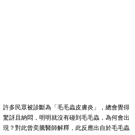
許多民眾被診斷為「毛毛蟲皮膚炎」，總會覺得
驚訝且納悶，明明就沒有碰到毛毛蟲，為何會出
現？對此曾奕騰醫師解釋，此反應出自於毛毛蟲