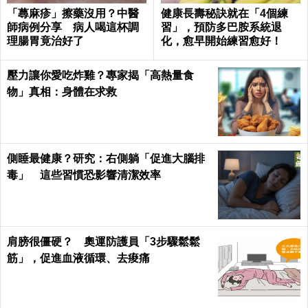
「蕁麻疹」擦藥沒用？中醫
健康長壽秘訣就在「4個練
師病例分享 病人喝這杯調
習」，預防多巴胺系統退
理腸胃竟治好了
化，愈早開始練習愈好！
壓力讓你愛吃炸雞？專家揭「高熱量食
物」真相：身體在求救
側睡最健康？研究：右側躺「促進大腦排
毒」 這些習慣恐影響清潔效率
肩膀很僵硬？ 奧運防護員「3步驟鬆鬆
筋」，促進血液循環、去痠痛