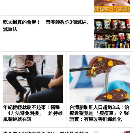
吃太鹹真的會胖！ 營養師教你3個減納、
減重法
年紀輕輕就硬不起來！醫曝
台灣脂肪肝人口超過3成！治
「4方法避免困擾」 維持雄
療希望竟是 「瘦瘦筆」？ 醫
風關鍵就在這
證實：有望改善肝纖維化