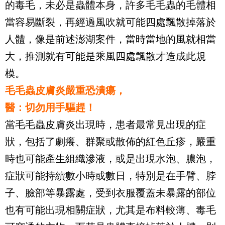
的毒毛，未必是蟲體本身，許多毛毛蟲的毛體相
當容易斷裂，再經過風吹就可能四處飄散掉落於
人體，像是前述澎湖案件，當時當地的風就相當
大，推測就有可能是乘風四處飄散才造成此規
模。
毛毛蟲皮膚炎嚴重恐潰瘍，
醫：切勿用手驅趕！
當毛毛蟲皮膚炎出現時，患者最常見出現的症
狀，包括了劇癢、群聚或散佈的紅色丘疹，嚴重
時也可能產生組織滲液，或是出現水泡、膿泡，
症狀可能持續數小時或數日，特別是在手臂、脖
子、臉部等暴露處，受到衣服覆蓋未暴露的部位
也有可能出現相關症狀，尤其是布料較薄、毒毛