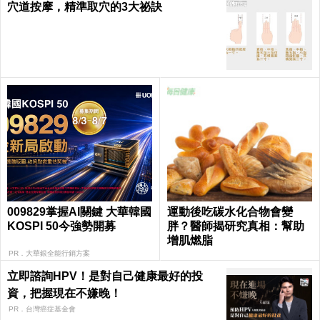
穴道按摩，精準取穴的3大祕訣
009829掌握AI關鍵 大華韓國
運動後吃碳水化合物會變
KOSPI 50今強勢開募
胖？醫師揭研究真相：幫助
增肌燃脂
PR．大華銀全能行銷方案
立即諮詢HPV！是對自己健康最好的投
資，把握現在不嫌晚！
PR．台灣癌症基金會