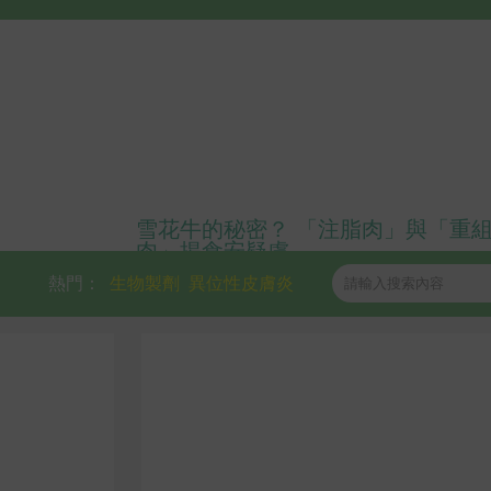
雪花牛的秘密？ 「注脂肉」與「重
肉」揭食安疑慮
熱門：
生物製劑
異位性皮膚炎