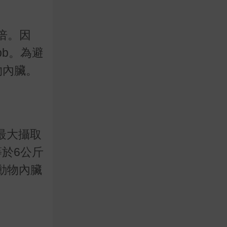
倍。因
pb。為避
物內臟。
最大攝取
等於6公斤
動物內臟