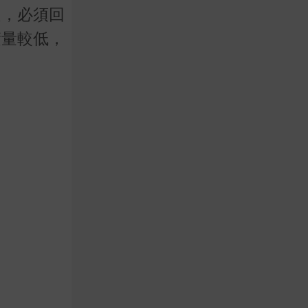
題，必須回
積量較低，