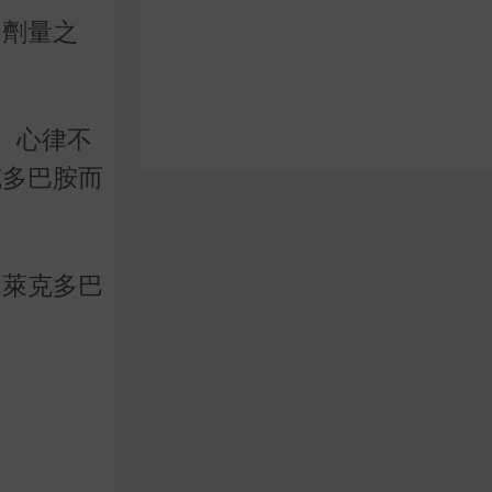
的劑量之
、心律不
克多巴胺而
的萊克多巴