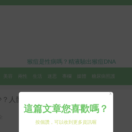
猴痘是性病嗎？精液驗出猴痘DNA
美容
兩性
生活
迷思
專欄
媒體
糖尿病照護
X
少？人體是否能代謝？專家曝真相
全