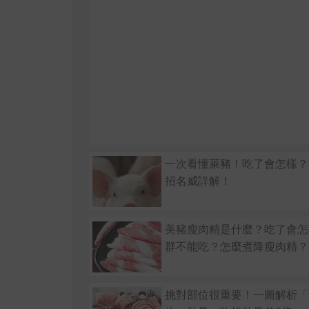
一次看懂萊豬！吃了會怎樣？
招名威詳解！
美豬瘦肉精是什麼？吃了會怎
群不能吃？怎麼煮降瘦肉精？
挑對部位很重要！一圖解析「