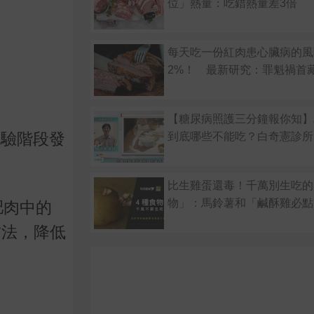
位」熱量：吃錯熱量差3倍
每天吃一份紅肉患心臟病的風
2%！ 最新研究：罪魁禍首
【糖尿病照護三分鐘報你知】
試驗階段發
到底哪些不能吃？白奇憲診所
。
比生雞蛋還毒！千萬別生吃的
物」：馬鈴薯和「鹹酥雞必點
肥肉中的
方法，降低