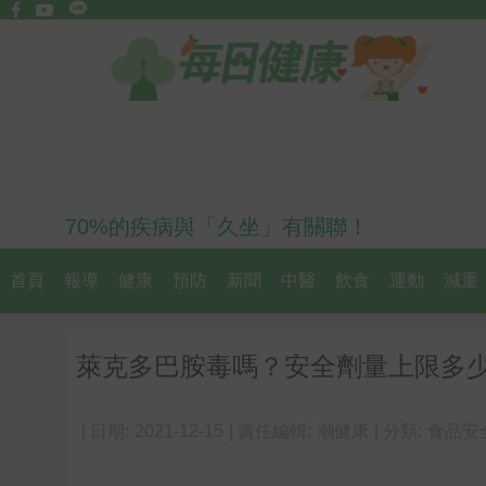
70%的疾病與「久坐」有關聯！
首頁
報導
健康
預防
新聞
中醫
飲食
運動
減重
萊克多巴胺毒嗎？安全劑量上限多
| 日期:
2021-12-15
| 責任編輯:
潮健康
| 分類:
食品安