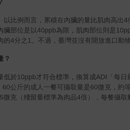
？
。以比例而言，累積在內臟的量比肌肉高出4
部位是以40ppb為限，肌肉部位則是10p
肉的4分之1。不過，臺灣並沒有開放進口動
量？
低於10ppb才符合標準，換算成ADI「每日
，60公斤的成人一餐可攝取量是60微克，約
25微克（殘留量標準為肉品4倍），每餐攝取