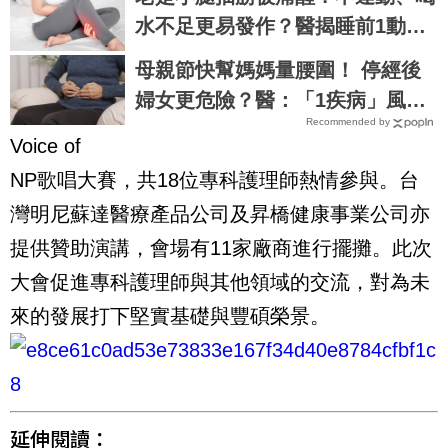
水不足更易發作？醫揭睡前1動作
放鬆自救
母親節快幫媽媽量腰圍！ 停經後
婦女更危險？醫：「1疾病」風險
Recommended by
恐翻倍
Voice of
NP歌唱大賽，共18位專科護理師熱情參與。台
灣明尼蘇達醫療產品公司及昇橋健康事業公司亦
提供贊助演講，會場有11家廠商進行擺攤。此次
大會促進專科護理師與其他領域的交流，對為未
來的發展打下堅實基礎與豐碩榮景。
延伸閱讀：