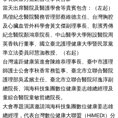
當天出席醫院及醫護學會等貴賓包含：（左起）
馬偕紀念醫院醫務管理部蔡維德主任、台灣胸腔
及心臟血管外科學會黃文傑副理事長、彰濱秀傳
紀念醫院顏鴻章院長、中山醫學大學附設醫院周
英香執行董事、國立臺北護理健康大學暨民眾黨
準立法委員邱慧洳教授、（右起）
台灣遠距健康策進會陳維恭理事長、臺中市護理
師護士公會李秋香常務監事、臺北市立聯合醫院
護理部吳孟嬪主任、臺北市立聯合醫院邱逸淳副
總院長、鴻海科技集團數位健康姜志雄總經理及
童綜合醫院童敏哲總院長。
大會專題演講邀請鴻海科技集團數位健康姜志雄
總經理，代表台灣數位健康大聯盟（HiMEDt）分