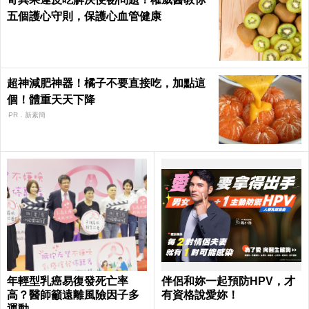
五個護心守則，保護心血管健康
超神減肥神器！橘子不要直接吃，加點這
個！體重天天下降
PR．新素簡
年輕型乳癌易復發死亡率
伴侶和妳一起預防HPV，才
高？醫師籲遠離風險因子多
有資格說愛妳！
運動