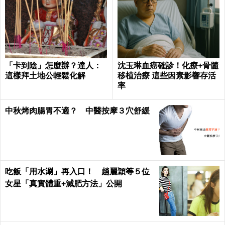
「卡到陰」怎麼辦？達人：
沈玉琳血癌確診！化療+骨髓
這樣拜土地公輕鬆化解
移植治療 這些因素影響存活
率
中秋烤肉腸胃不適？ 中醫按摩３穴舒緩
吃飯「用水涮」再入口！ 趙麗穎等５位
女星「真實體重+減肥方法」公開