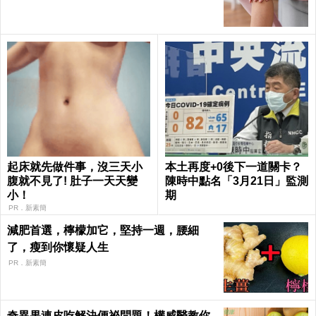
起床就先做件事，沒三天小
本土再度+0後下一道關卡？
腹就不見了! 肚子一天天變
陳時中點名「3月21日」監測
小！
期
PR．新素簡
減肥首選，檸檬加它，堅持一週，腰細
了，瘦到你懷疑人生
PR．新素簡
奇異果連皮吃解決便祕問題！權威醫教你