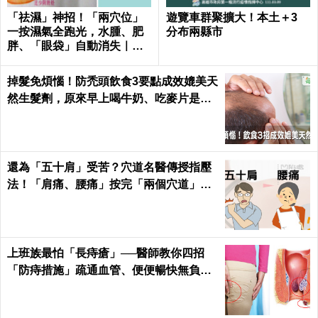
「祛濕」神招！「兩穴位」
遊覽車群聚擴大！本土＋3
一按濕氣全跑光，水腫、肥
分布兩縣市
胖、「眼袋」自動消失｜每
日健康Health
掉髮免煩惱！防禿頭飲食3要點成效媲美天
然生髮劑，原來早上喝牛奶、吃麥片是錯
的？｜每日健康 Health
還為「五十肩」受苦？穴道名醫傳授指壓
法！「肩痛、腰痛」按完「兩個穴道」從
此沉默！｜每日健康Health
上班族最怕「長痔瘡」──醫師教你四招
「防痔措施」疏通血管、便便暢快無負擔
｜每日健康 Health