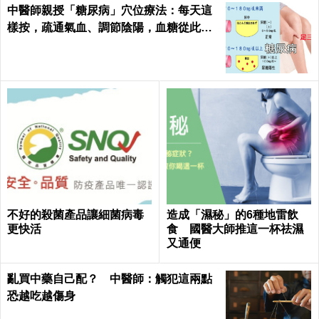
中醫師親授「糖尿病」穴位療法：每天這
樣按，疏通氣血、調節陰陽，血糖從此乖
乖聽話！
不好的殺菌產品讓細菌病毒
造成「濕秘」的6種地雷飲
更快活
食 國醫大師推這一杯祛濕
又通便
亂買中藥自己配？ 中醫師：觸犯這兩點
恐越吃越傷身