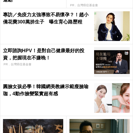
PR．台灣癌症基金會
專訪／免疫力太強導致不易懷孕？！趙小
僑花費300萬拚生子 曝生育心路歷程
立即諮詢HPV！是對自己健康最好的投
資，把握現在不嫌晚！
PR．台灣癌症基金會
圓臉女孩必學！韓國網美教練示範瘦臉瑜
珈，4動作臉變緊實超有感