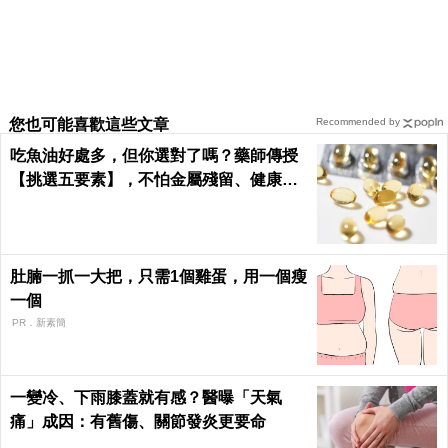
您也可能喜歡這些文章
Recommended by
吃魚油好處多，但你選對了嗎？藥師傳授
【挑選五要素】，不怕金屬殘留、健康無
疑慮！｜每日健康Health
肚腩一抓一大把，只需1個雞蛋，用一個瘦
一個
PR．新素簡
一變冷、下雨膝蓋就有感？醫曝「天氣
痛」成因：有舊傷、關節發炎更要命