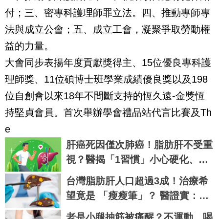
付；三、密專科護理師罪立法。四、推動專師專
法與成立公會；五、成立工會，凝聚爭取勞動權
益的力量。
大會同步表揚年度貢獻獎得主、15位優良專科護
理師獎、11位碩博士班學業成績優良獎以及198
位自創會以來18年不間斷支持的恆久遠-金獎恆
持堅貞會員。首次舉辦學會禮品站代言比賽及Th
e
肝癌死因僅次肺癌！脂肪肝不受重
視？醫揭「1習慣」小心硬化、變
腫瘤
台灣脂肪肝人口超過3成！治療希
望竟是 「瘦瘦筆」？ 醫證實：有
望改善肝纖維化
老是小腿抽筋被痛醒？不運動、喝