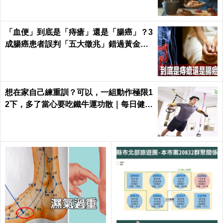
「血便」到底是「痔瘡」還是「腸癌」？3
成腸癌患者誤判「五大徵兆」錯過黃金治
療期｜每日健康Health
想在家自己練重訓？可以，一組動作極限1
2下，多了當心要吃鐵牛運功散｜每日健康
Health