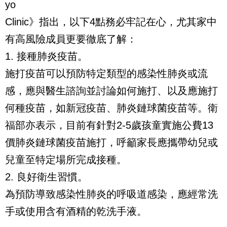
yo
Clinic》指出，以下4點務必牢記在心，尤其家中
有高風險成員更要徹底了解：
1. 接種肺炎疫苗。
施打疫苗可以預防特定類型的感染性肺炎或流
感，應與醫生諮詢並討論如何施打、以及應施打
何種疫苗，如新冠疫苗、肺炎鏈球菌疫苗等。衛
福部亦表示，目前有針對2-5歲孩童實施公費13
價肺炎鏈球菌疫苗施打，呼籲家長應攜帶幼兒或
兒童至特定場所完成接種。
2. 良好衛生習慣。
為預防導致感染性肺炎的呼吸道感染，應經常洗
手或使用含有酒精的乾洗手液。