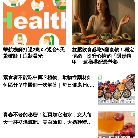
華航機師打過2劑AZ返台5天
抗壓飲食必吃5類食物！穩定
驚確診！症狀曝光
情緒、提升心情的「隱形鎧
甲」 這樣搭配最營養
素食者不能吃中藥？植物、動物性藥材如
何區分？中醫師一次解答｜每日健康 Heal
th
青春不老的秘密！紅棗加它泡水，女人每
天一杯祛濕減肥、美白除斑，大媽秒變少
女｜每日健康 Health