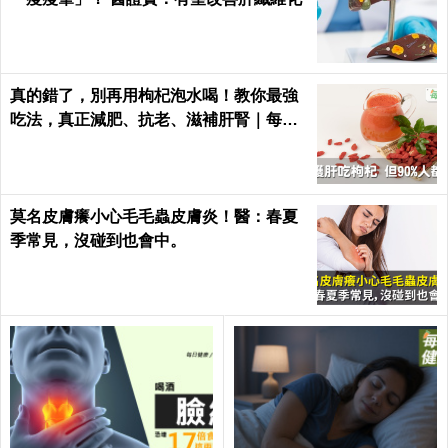
真的錯了，別再用枸杞泡水喝！教你最強
吃法，真正減肥、抗老、滋補肝腎｜每日
健康Health
莫名皮膚癢小心毛毛蟲皮膚炎！醫：春夏
季常見，沒碰到也會中。