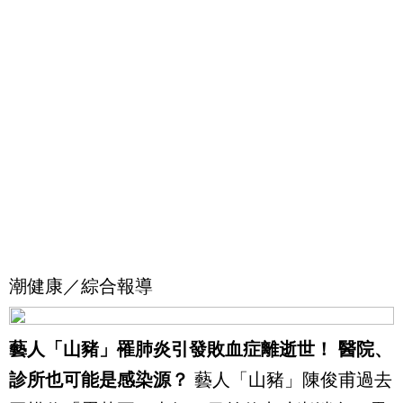
潮健康／綜合報導
藝人「山豬」罹肺炎引發敗血症離逝世！ 醫院、
診所也可能是感染源？
藝人「山豬」陳俊甫過去