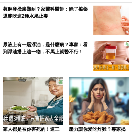
蕁麻疹搔癢難耐？家醫科醫師：除了擦藥
還能吃這2種水果止癢
尿液上有一層浮油，是什麼病？專家：看
到浮油搭上這一物，不馬上就醫不行！
家人都是被你害死的！這三
壓力讓你愛吃炸雞？專家揭