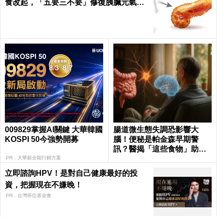
食改起，「五要三不要」修復胰臟元氣｜
每日健康 Health
009829掌握AI關鍵 大華韓國
腸道微生態失調恐影響大
KOSPI 50今強勢開募
腦！便秘是帕金森早期警
訊？醫揭「這些食物」助改
善
PR．大華銀全能行銷方案
立即諮詢HPV！是對自己健康最好的投
資，把握現在不嫌晚！
PR．台灣癌症基金會