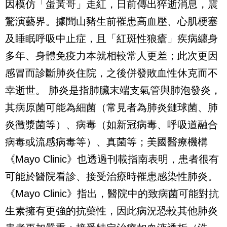
因模仿「蛋黃哥」走紅，日前傳出猝逝消息，震
驚演藝界。據聞山豬生前罹患高血壓、心肌梗塞
及睡眠呼吸中止症，且「紅斑性狼瘡」疾病纏身
多年、身體免疫力本就相較常人更差；此次更因
感冒而診斷肺炎住院，之後併發敗血性休克而不
幸逝世。
肺炎是指肺臟末端支氣管與肺泡發炎，
其病原菌可能為細菌（常見者為肺炎鏈球菌、肺
炎黴漿菌等）、病毒（如新冠病毒、呼吸道融合
病毒或流感病毒等）、真菌等；美國醫療機構
《Mayo Clinic》也透過刊載指南表明，患者很有
可能於醫院看診、接受治療時罹患感染性肺炎。
《Mayo Clinic》指出，醫院中的致病菌可能對抗
生素擁有更強的抗藥性，因此病況恐較其他肺炎