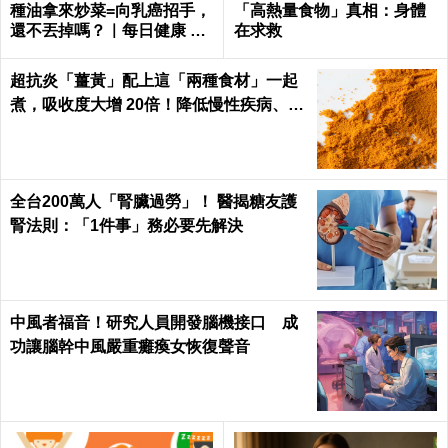
種油拿來炒菜=向乳癌招手，
「高熱量食物」真相：身體
還不丟掉嗎？｜每日健康 He
在求救
alth
超抗炎「薑黃」配上這「兩種食材」一起
煮，吸收度大增 20倍！降低慢性疾病、癌
症發生率！
全台200萬人「腎臟過勞」！ 醫揭糖友護
腎法則：「1件事」務必要先解決
中風者福音！研究人員開發腦機接口 成
功讓腦幹中風嚴重癱瘓女恢復聲音