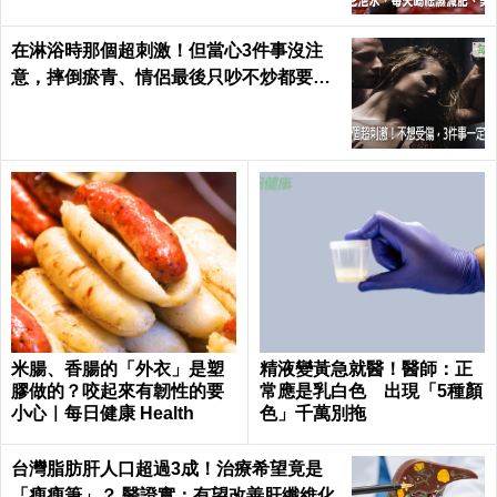
在淋浴時那個超刺激！但當心3件事沒注
意，摔倒瘀青、情侶最後只吵不炒都要怪
自己｜每日健康 Health
米腸、香腸的「外衣」是塑
精液變黃急就醫！醫師：正
膠做的？咬起來有韌性的要
常應是乳白色 出現「5種顏
小心｜每日健康 Health
色」千萬別拖
台灣脂肪肝人口超過3成！治療希望竟是
「瘦瘦筆」？ 醫證實：有望改善肝纖維化