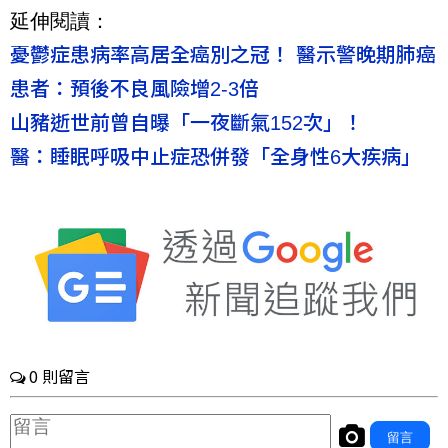
延伸閱讀：
憂鬱症患病率高居全癌別之冠！ 醫示警晚期肺癌
患者：預後不良風險增2-3倍
山豬逝世前曾自曝「一夜斷氣152次」！
醫：睡眠呼吸中止症恐併發「全身性6大疾病」