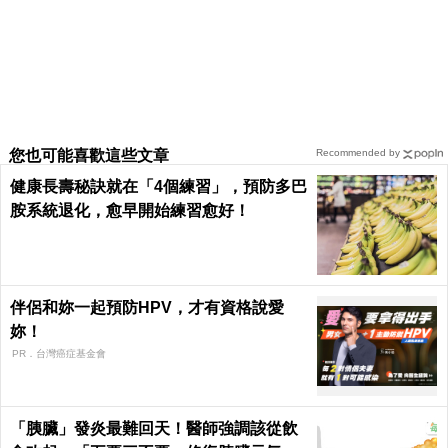
您也可能喜歡這些文章
Recommended by
健康長壽秘訣就在「4個練習」，預防多巴
胺系統退化，愈早開始練習愈好！
伴侶和妳一起預防HPV，才有資格說愛
妳！
PR．台灣癌症基金會
「胰臟」發炎最難回天！醫師強調該從飲