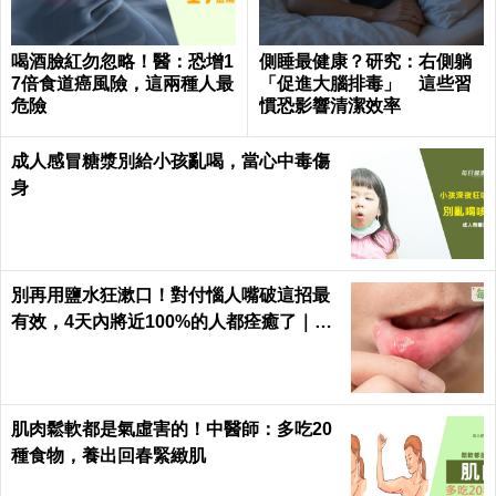
喝酒臉紅勿忽略！醫：恐增1
側睡最健康？研究：右側躺
7倍食道癌風險，這兩種人最
「促進大腦排毒」 這些習
危險
慣恐影響清潔效率
成人感冒糖漿別給小孩亂喝，當心中毒傷
身
別再用鹽水狂漱口！對付惱人嘴破這招最
有效，4天內將近100%的人都痊癒了｜每
日健康 Health
肌肉鬆軟都是氣虛害的！中醫師：多吃20
種食物，養出回春緊緻肌