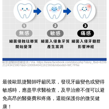
歐凱捷醫師授權提供 / Via https://www.facebook.com/story.php?story_fbid=8206
21243415907&id=100064041161560&mibextid=WC7FNe
最後歐凱捷醫師呼籲民眾，發現牙齒變色或變得
敏感時，應盡早求醫檢查，及早治療不僅可以避
免高昂的醫藥費和疼痛，還能保護你的微笑健
康！