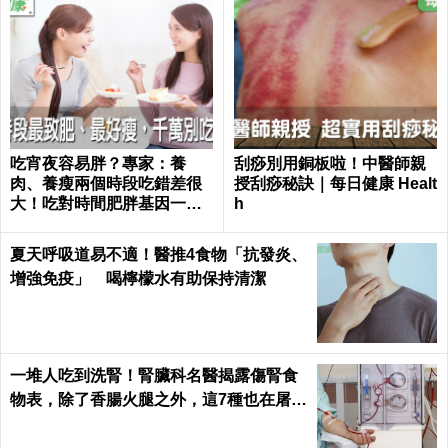
吃宵夜容易胖？專家：養
刮痧別用銅板啦！中醫師親
肉、養瘦兩個時段吃錯差很
授刮痧秘訣｜每日健康 Healt
大！吃對時間肥胖基因一秒
h
關閉｜每日健康 Health
夏天呼吸道易不適！醫推4食物「抗發炎、
增強免疫」 喝檸檬水有助保持清潔
一堆人吃到洗腎！腎臟科名醫揭露傷腎食
物表，除了香腸火腿之外，這7種也在屠殺
腎臟健康｜每日健康 Health