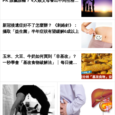
PK 誰贏誰輸？ 4大類父母養出不同性格的
孩子
新冠後遺症好不了怎麼辦？ 《刺絡針》：
攝取「益生菌」半年症狀有望緩解6成以上
玉米、大豆、牛奶如何買到「非基改」？
一秒學會「基改食物破解法」 │ 每日健康
Health