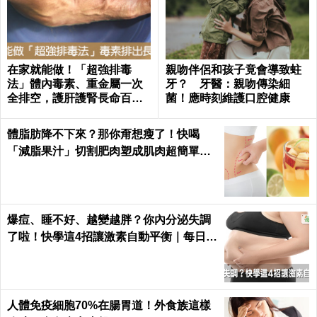
在家就能做！「超強排毒
親吻伴侶和孩子竟會導致蛀
法」體內毒素、重金屬一次
牙？ 牙醫：親吻傳染細
全排空，護肝護腎長命百歲
菌！應時刻維護口腔健康
｜每日健康 Health
體脂肪降不下來？那你甭想瘦了！快喝
「減脂果汁」切割肥肉塑成肌肉超簡單｜
每日健康 Health
爆痘、睡不好、越變越胖？你內分泌失調
了啦！快學這4招讓激素自動平衡｜每日健
康 Health
人體免疫細胞70%在腸胃道！外食族這樣