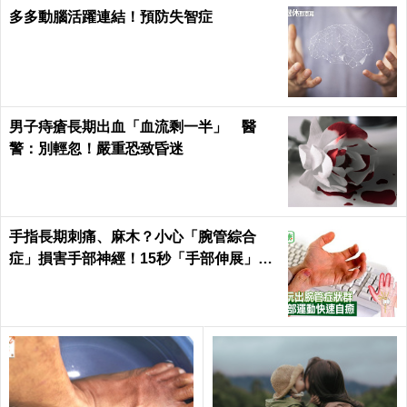
多多動腦活躍連結！預防失智症
男子痔瘡長期出血「血流剩一半」 醫
警：別輕忽！嚴重恐致昏迷
手指長期刺痛、麻木？小心「腕管綜合
症」損害手部神經！15秒「手部伸展」這
樣練，別讓身體空「腕」惜！