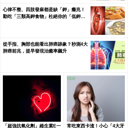
心律不整、四肢發麻都是缺「鉀」癥兆！
勤吃「三類高鉀食物」杜絕你的「低鉀」
危機｜每日健康Health
從手指、胸部也能看出肺癌跡象？秒測4大
肺癌前兆，提早發現治癒率飆升
「超強抗氧化劑」維生素E一
常吃東西卡渣！小心「4大牙