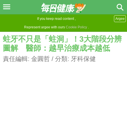
If you keep read content ,
Argee
Represent argee with ours
Cookie Policy
.
蛀牙不只是「蛀洞」！3大階段分辨
圖解 醫師：越早治療成本越低
責任編輯:
金圓哲
/ 分類:
牙科保健