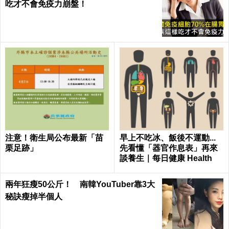
吃才不會免疫力崩盤！
注意！衛生局公布最新「苗
早上不吃冰、飯後不運動...
栗足跡」
先看懂「器官作息表」再來
談養生｜每日健康 Health
兩年狂瘦50公斤！ 南韓YouTuber靠3大
秘訣瘦掉半個人