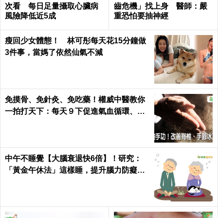
次看 每日足量攝取心臟病
齒危機」找上身 醫師：嚴
風險降低近5成
重恐怕要抽神經
瘦回少女體態！ 林可彤每天花15分鐘做
3件事，當媽了依然仙氣不減
免摸骨、免針灸、免吃藥！權威中醫教你
一拍打天下：每天９下促進氣血循環、活
絡筋骨｜每日健康 Health
中午不睡覺【大腦衰退快6倍】！研究：
「黃金午休法」這樣睡，提升腦力防癡
呆！｜每日健康Health