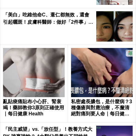
「美白」吃維他命C、薏仁都無效，還會
引起曬斑！皮膚科醫師：做好「2件事」最
能變白｜每日健康 Health
亂貼痠痛貼布小心肝、腎衰
私密處長膿包，是什麼病？3
竭！藥師教你3原則正確使用
種傷瘡與對應治療，不釐清
｜每日健康 Health
絕對痛到要人命｜每日健康
Health
「民主威望」vs.「放任型」！教養方式大