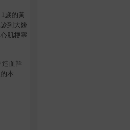
1歲的黃
轉診到大醫
、心肌梗塞
中造血幹
性的本