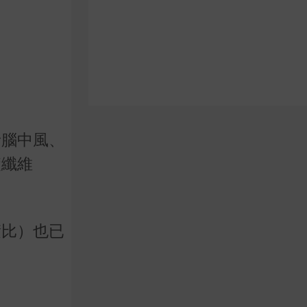
者腦中風、
髓纖維
積比）也已