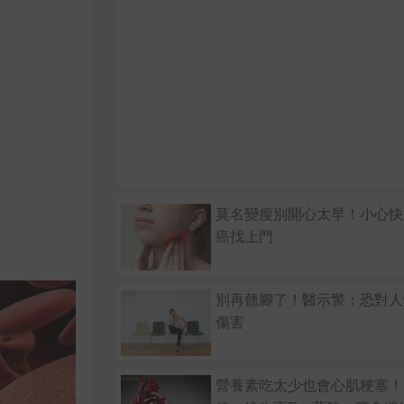
莫名變瘦別開心太早！小心快
癌找上門
別再翹腳了！醫示警：恐對人
傷害
營養素吃太少也會心肌梗塞！