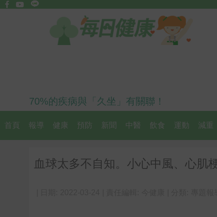
70%的疾病與「久坐」有關聯！
首頁
報導
健康
預防
新聞
中醫
飲食
運動
減重
血球太多不自知。小心中風、心肌
| 日期:
2022-03-24
| 責任編輯:
今健康
| 分類:
專題報