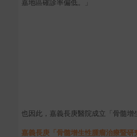
嘉地區確診率偏低。」
也因此，嘉義長庚醫院成立「骨髓增
嘉義長庚「骨髓增生性腫瘤治療暨研