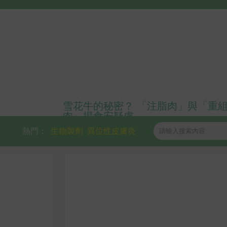
雪花牛的秘密？ 「注脂肉」與「重
肉」揭食安疑慮
熱門：
生物製劑
異位性皮膚炎