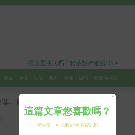
猴痘是性病嗎？精液驗出猴痘DNA
美容
兩性
生活
迷思
專欄
媒體
糖尿病照護
X
梗塞。四倍高！！
導