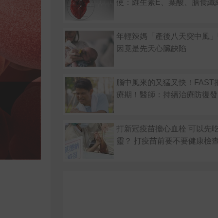
使：維生素E、葉酸、膳食纖
年輕辣媽「產後八天突中風」
因竟是先天心臟缺陷
腦中風來的又猛又快！FAST
療期！醫師：持續治療防復發
打新冠疫苗擔心血栓 可以先
靈？ 打疫苗前要不要健康檢