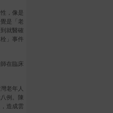
異性，像是
自覺是「老
、到就醫確
血栓」事件
醫師在臨床
台灣老年人
點八例。陳
足，造成雲