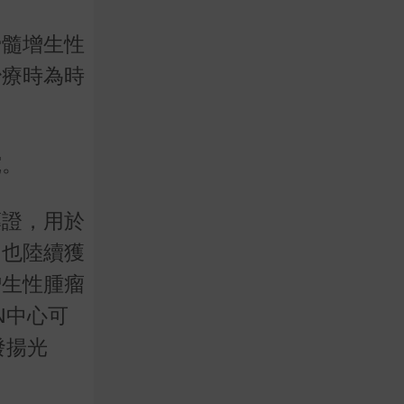
骨髓增生性
治療時為時
究。
藥證，用於
國也陸續獲
增生性腫瘤
N中心可
發揚光