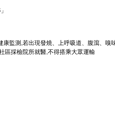
跡」
健康監測,若出現發燒、上呼吸道、腹瀉、嗅
社區採檢院所就醫,不得搭乘大眾運輸