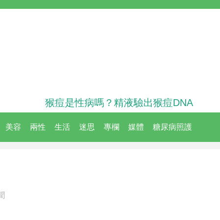
猴痘是性病嗎？精液驗出猴痘DNA
美容
兩性
生活
迷思
專欄
媒體
糖尿病照護
聞