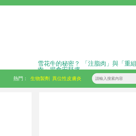
雪花牛的秘密？ 「注脂肉」與「重
肉」揭食安疑慮
熱門：
生物製劑
異位性皮膚炎