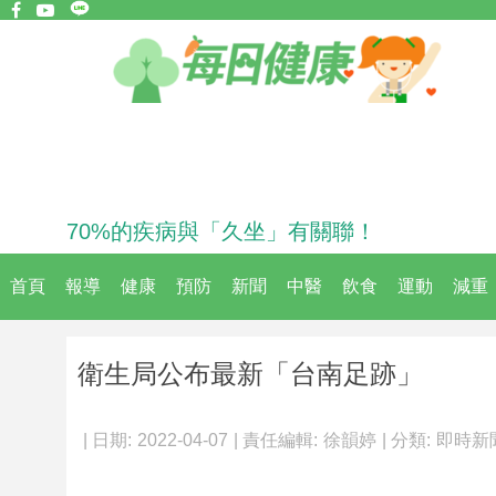
70%的疾病與「久坐」有關聯！
首頁
報導
健康
預防
新聞
中醫
飲食
運動
減重
衛生局公布最新「台南足跡」
| 日期:
2022-04-07
| 責任編輯:
徐韻婷
| 分類:
即時新