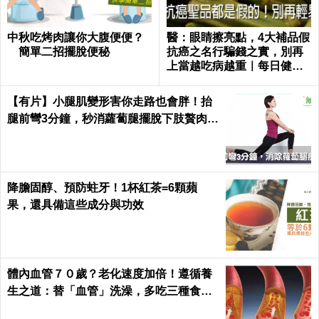
中秋吃烤肉讓你大腹便便？
醫：眼睛擦亮點，4大補品假
簡單二招擺脫便秘
抗癌之名行騙錢之實，別再
上當越吃病越重｜每日健康
Health
【有片】小腿肌變形害你走路也會胖！抬
腿前彎3分鐘，秒消蘿蔔腿擺脫下肢贅肉｜
每日健康 Health
降膽固醇、預防蛀牙！1杯紅茶=6顆蘋
果，還具備這些成分與功效
體內血管７０歲？老化速度加倍！遵循養
生之道：替「血管」洗澡，多吃三種食物
化瘀去油｜每日健康Health