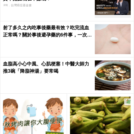
PR．台灣癌症基金會
射了多久之內吃事後藥最有效？吃完流血
正常嗎？關於事後避孕藥的6件事，一次報
你知｜每日健康 Health
血脂高小心中風、心肌梗塞！中醫大師力
推3碗「降脂神湯」要常喝