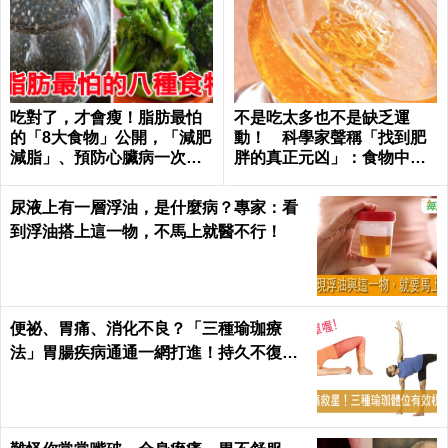
吃對了，才會瘦！脂肪最怕
不是吃太多也不是缺乏運
的「8大食物」公開，「減肥
動！ 科學家聲稱「找到肥
減脂」、預防心臟病一次滿
胖的真正元凶」：食物中無
足｜每日健康Health
處不在
尿液上有一層浮油，是什麼病？專家：看
到浮油搭上這一物，不馬上就醫不行！
便祕、胃痛、消化不良？「三種瑜珈療
法」胃腸疾病通通一網打進！持久不復
發！