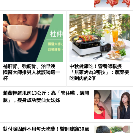
補肝腎、強筋骨、治早洩
中秋健康吃！營養師親授
國醫大師推男人就該喝這一
「居家烤肉3密技」：蔬菜要
杯
吃到肉的2倍
趙薇輕鬆甩肉13公斤：靠「管住嘴，邁開
腿」，瘦身成功變仙女姊姊
對付膽固醇不用每天吃藥！醫師建議30歲