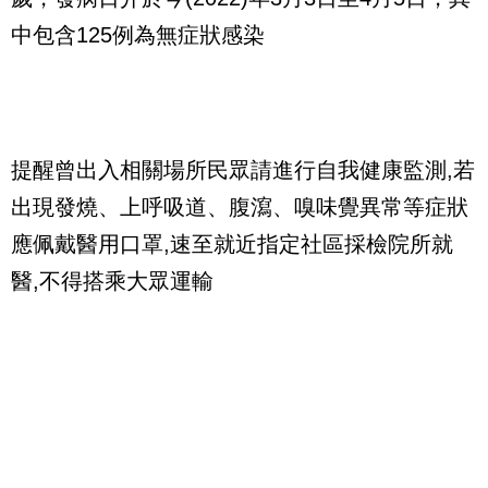
中包含125例為無症狀感染
提醒曾出入相關場所民眾請進行自我健康監測,若
出現發燒、上呼吸道、腹瀉、嗅味覺異常等症狀
應佩戴醫用口罩,速至就近指定社區採檢院所就
醫,不得搭乘大眾運輸