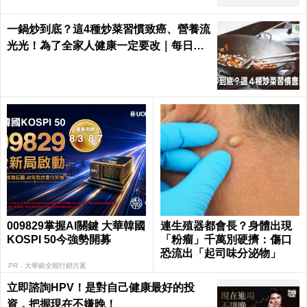
一鍋炒到底？這4種炒菜習慣致癌、營養流
光光！為了全家人健康一定要改｜每日健
康 Health
009829掌握AI關鍵 大華韓國
連生殖器都會長？身體出現
KOSPI 50今強勢開募
「粉瘤」千萬別硬擠：傷口
恐流出「起司味分泌物」
PR．大華銀全能行銷方案
立即諮詢HPV！是對自己健康最好的投
資，把握現在不嫌晚！