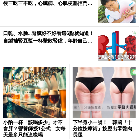
後三吃三不吃，心臟病、心肌梗塞拒門外
｜每日健康 Health
口乾、水腫...腎臟好不好看這6點就知道！
自製補腎豆漿一杯擊敗腎虛，年齡自己決
定｜每日健康 Health
小酌一杯「該喝多少」才不
下半身小一號！ 韓國「十
會胖？營養師授1公式 女每
分鐘按摩術」按壓出零贅肉
天最多只能這樣喝
長腿