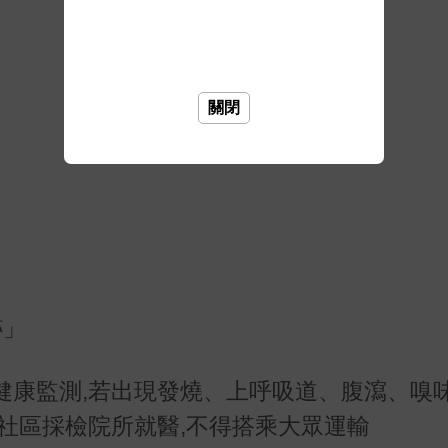
關閉
跡」
健康監測,若出現發燒、上呼吸道、腹瀉、嗅
社區採檢院所就醫,不得搭乘大眾運輸