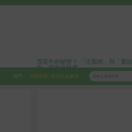
雪花牛的秘密？ 「注脂肉」與「重
肉」揭食安疑慮
熱門：
生物製劑
異位性皮膚炎