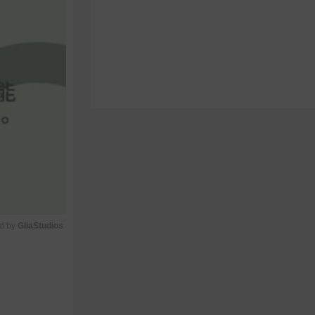
d by 
GliaStudios
M