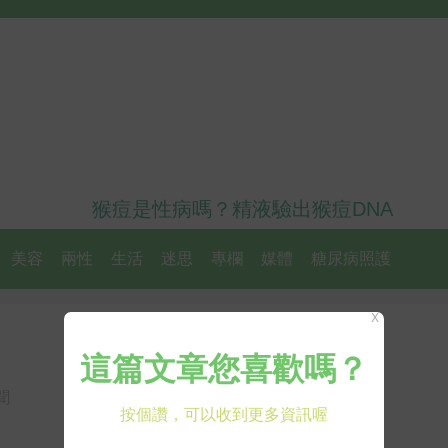
猴痘是性病嗎？精液驗出猴痘DNA
美容
兩性
生活
迷思
專欄
媒體
糖尿病照護
X
聞