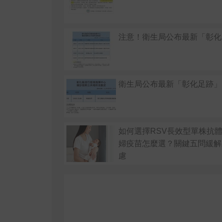
注意！衛生局公布最新「彰化
衛生局公布最新「彰化足跡」
如何選擇RSV長效型單株抗體
婦疫苗怎麼選？關鍵五問緩解
慮