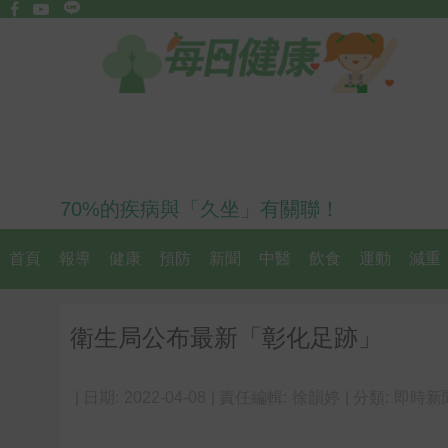
70%的疾病與「久坐」有關聯！
首頁
報導
健康
預防
新聞
中醫
飲食
運動
減重
衛生局公布最新「彰化足跡」
| 日期:
2022-04-08
| 責任編輯:
徐韻婷
| 分類:
即時新