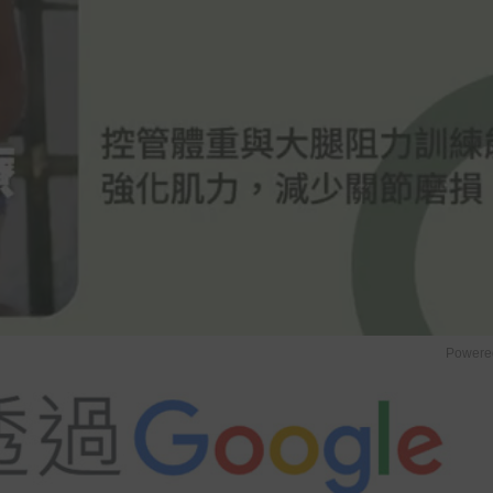
Powere
u
t