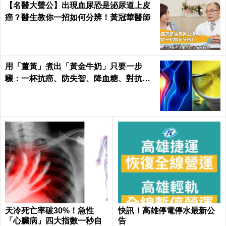
【名醫大聲公】出現血尿恐是泌尿道上皮
癌？醫生教你一招如何分辨！黃冠華醫師
用「薑黃」煮出「黃金牛奶」只要一步
驟：一杯抗癌、防失智、降血糖、對抗關
節炎，全家大小都要喝！
天冷死亡率破30%！急性
快訊！高雄停電停水最新公
「心臟病」四大指數一秒自
告