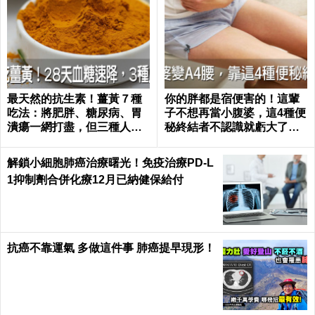
最天然的抗生素！薑黃７種
你的胖都是宿便害的！這輩
吃法：將肥胖、糖尿病、胃
子不想再當小腹婆，這4種便
潰瘍一網打盡，但三種人千
秘終結者不認識就虧大了｜
萬別吃｜每日健康 Health
每日健康 Health
解鎖小細胞肺癌治療曙光！免疫治療PD-L
1抑制劑合併化療12月已納健保給付
抗癌不靠運氣 多做這件事 肺癌提早現形！