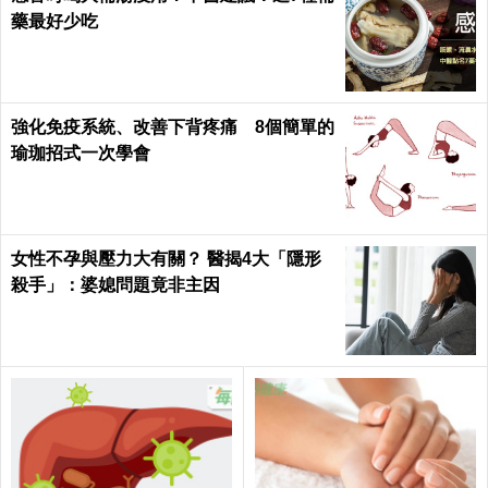
藥最好少吃
強化免疫系統、改善下背疼痛 8個簡單的
瑜珈招式一次學會
女性不孕與壓力大有關？ 醫揭4大「隱形
殺手」：婆媳問題竟非主因