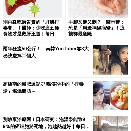
別再亂吃廣告賣的「肝臟排
手腳又麻又刺？ 醫示警：
毒餐」！醫師：少吃這五種
恐是「周邊神經病變」！這
食物才是救肝王道｜每日健
族群最危險
康 Health
兩年狂瘦50公斤！ 南韓YouTuber靠3大
秘訣瘦掉半個人
高橋南的減肥週記♡ 喝傳說中的「排毒
湯」燃燒脂肪～
別放棄治療阿！日本研究：泡溫泉能致9
9％的癌細胞於死地，泡越熱越好｜每日健