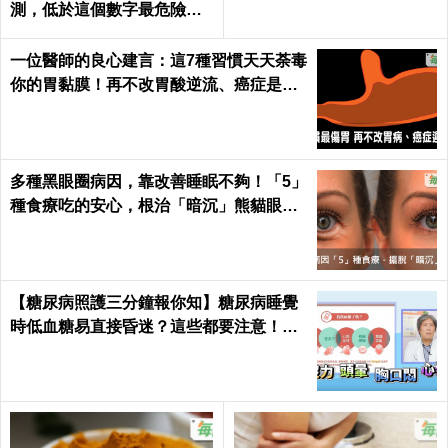
測，低於這個數字最危險｜
每日健康 Health
一位醫師的良心建言：這7種習慣天天荼毒
你的胃黏膜！再不改胃酸逆流、癌症是遲
早的事｜每日健康 Health
多種黑眼圈病因，靠改善睡眠不夠！「5」
種食療吃的安心，根治「暗沉」熊貓眼｜
每日健康 Health
【糖尿病照護三分鐘報你知】糖尿病睡覺
時低血糖易直接昏迷？這些都要注意！陳
仰霖醫師