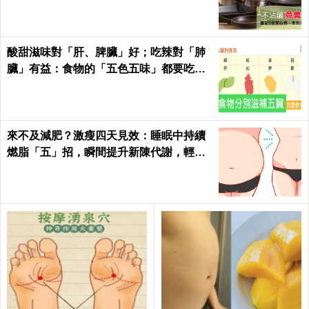
酸甜滋味對「肝、脾臟」好；吃辣對「肺
臟」有益：食物的「五色五味」都要吃，
缺一不可！
來不及減肥？激瘦四天見效：睡眠中持續
燃脂「五」招，瞬間提升新陳代謝，輕鬆
在家「不運動鏟肚肉」！