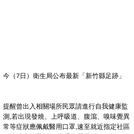
今（7日）衛生局公布最新「新竹縣足跡」
提醒曾出入相關場所民眾請進行自我健康監
測,若出現發燒、上呼吸道、腹瀉、嗅味覺異
常等症狀應佩戴醫用口罩,速至就近指定社區