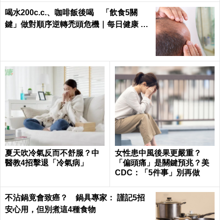
喝水200c.c.、咖啡飯後喝 「飲食5關
鍵」做對順序逆轉禿頭危機｜每日健康 He
alth
夏天吹冷氣反而不舒服？中
女性患中風後果更嚴重？
醫教4招擊退「冷氣病」
「偏頭痛」是關鍵預兆？美
CDC：「5件事」別再做
不沾鍋竟會致癌？ 鍋具專家： 謹記5招
安心用，但別煮這4種食物