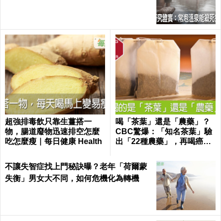
康 Health
超強排毒飲只靠生薑搭一
喝「茶葉」還是「農藥」？
物，腸道廢物迅速排空怎麼
CBC驚爆：「知名茶葉」驗
吃怎麼瘦｜每日健康 Health
出「22種農藥」，再喝癌
症、賀爾蒙失調找上門｜每
日健康 Health
不讓失智症找上門秘訣曝？老年「荷爾蒙
失衡」男女大不同，如何危機化為轉機