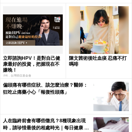
立即諮詢HPV！是對自己健
陳文茜術後吐血痰 忍痛不打
康最好的投資，把握現在不
嗎啡
嫌晚！
PR．台灣癌症基金會
偏頭痛有哪些症狀、該怎麼治療？醫師：
狂吃止痛藥小心「報復性頭痛」
人在臨終前會有哪些徵兆？8種現象出現
時，請珍惜最後的相處時光｜每日健康 He