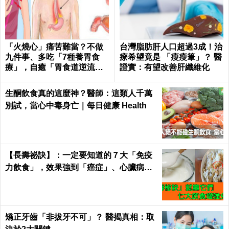
「火燒心」痛苦難當？不做
台灣脂肪肝人口超過3成！治
九件事、多吃「7種養胃食
療希望竟是 「瘦瘦筆」？ 醫
療」，自癒「胃食道逆流」
證實：有望改善肝纖維化
不求人！
生酮飲食真的這麼神？醫師：這類人千萬
別試，當心中毒身亡｜每日健康 Health
【長壽祕訣】：一定要知道的７大「免疫
力飲食」，效果強到「癌症」、心臟病、
糖尿病都怕！｜每日健康Health
矯正牙齒「非拔牙不可」？ 醫揭真相：取