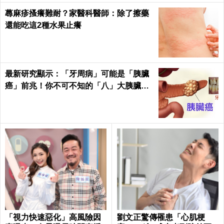
蕁麻疹搔癢難耐？家醫科醫師：除了擦藥
還能吃這2種水果止癢
最新研究顯示：「牙周病」可能是「胰臟
癌」前兆！你不可不知的「八」大胰臟癌
警訊！
「視力快速惡化」高風險因
劉文正驚傳罹患「心肌梗