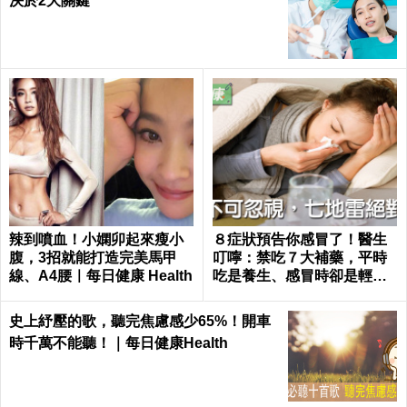
決於2大關鍵
辣到噴血！小嫻卯起來瘦小
８症狀預告你感冒了！醫生
腹，3招就能打造完美馬甲
叮嚀：禁吃７大補藥，平時
線、A4腰｜每日健康 Health
吃是養生、感冒時卻是輕生
｜每日健康 Health
史上紓壓的歌，聽完焦慮感少65%！開車
時千萬不能聽！｜每日健康Health