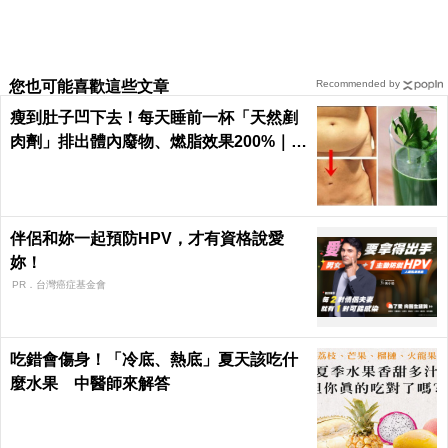
您也可能喜歡這些文章
Recommended by
瘦到肚子凹下去！每天睡前一杯「天然剷
肉劑」排出體內廢物、燃脂效果200%｜每
日健康
伴侶和妳一起預防HPV，才有資格說愛
妳！
PR．台灣癌症基金會
吃錯會傷身！「冷底、熱底」夏天該吃什
麼水果 中醫師來解答