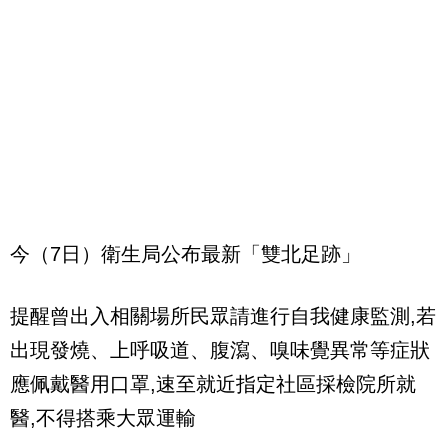
今（7日）衛生局公布最新「雙北足跡」
提醒曾出入相關場所民眾請進行自我健康監測,若
出現發燒、上呼吸道、腹瀉、嗅味覺異常等症狀
應佩戴醫用口罩,速至就近指定社區採檢院所就
醫,不得搭乘大眾運輸