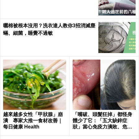
alth
曬棉被根本沒用？洗衣達人教你3招消滅塵
蟎、細菌，睡覺不過敏
越來越多女性「甲狀腺」崩
「嘴破、頭髮狂掉」都怪身
潰 專家大推一食材改善｜
體少了它：「五大缺鋅症
每日健康 Health
狀」當心免疫力潰敗、危機
一觸即發！3食物救回來｜每