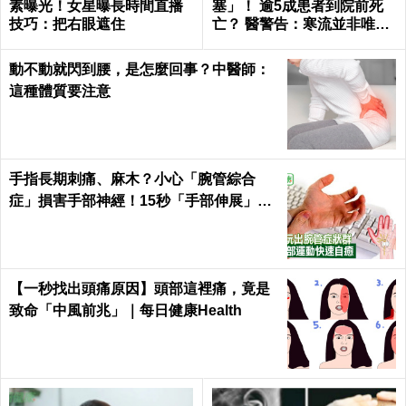
素曝光！女星曝長時間直播
塞」！ 逾5成患者到院前死
技巧：把右眼遮住
亡？ 醫警告：寒流並非唯一
風險
動不動就閃到腰，是怎麼回事？中醫師：
這種體質要注意
手指長期刺痛、麻木？小心「腕管綜合
症」損害手部神經！15秒「手部伸展」這
樣練，別讓身體空「腕」惜！
【一秒找出頭痛原因】頭部這裡痛，竟是
致命「中風前兆」｜每日健康Health