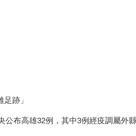
雄足跡」
中央公布高雄32例，其中3例經疫調屬外