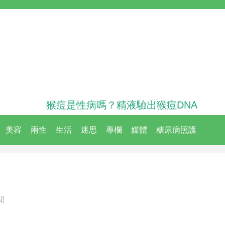
猴痘是性病嗎？精液驗出猴痘DNA
美容
兩性
生活
迷思
專欄
媒體
糖尿病照護
聞