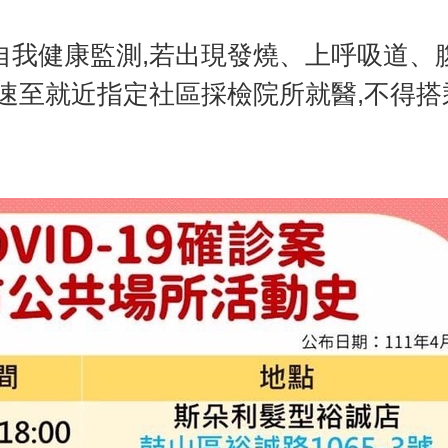
自我健康監測,若出現發燒、上呼吸道、
速至就近指定社區採檢院所就醫,不得搭