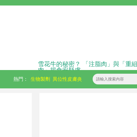
雪花牛的秘密？ 「注脂肉」與「重
肉」揭食安疑慮
熱門：
生物製劑
異位性皮膚炎