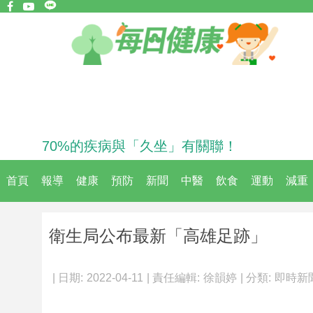
70%的疾病與「久坐」有關聯！
首頁
報導
健康
預防
新聞
中醫
飲食
運動
減重
衛生局公布最新「高雄足跡」
| 日期:
2022-04-11
| 責任編輯:
徐韻婷
| 分類:
即時新