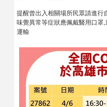
提醒曾出入相關場所民眾請進行
味覺異常等症狀應佩戴醫用口罩,
運輸