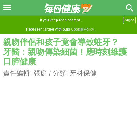
If you keep read content ,
Argee
Represent argee with ours
Cookie Policy
.
親吻伴侶和孩子竟會導致蛀牙？
牙醫：親吻傳染細菌！應時刻維護
口腔健康
責任編輯:
張庭
/ 分類:
牙科保健