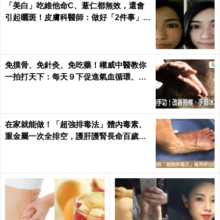
「美白」吃維他命C、薏仁都無效，還會
引起曬斑！皮膚科醫師：做好「2件事」最
能變白｜每日健康 Health
免摸骨、免針灸、免吃藥！權威中醫教你
一拍打天下：每天９下促進氣血循環、活
絡筋骨｜每日健康 Health
在家就能做！「超強排毒法」體內毒素、
重金屬一次全排空，護肝護腎長命百歲｜
每日健康 Health