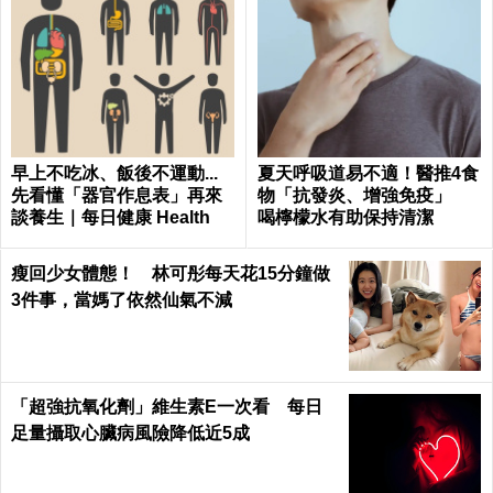
早上不吃冰、飯後不運動...
夏天呼吸道易不適！醫推4食
先看懂「器官作息表」再來
物「抗發炎、增強免疫」
談養生｜每日健康 Health
喝檸檬水有助保持清潔
瘦回少女體態！ 林可彤每天花15分鐘做
3件事，當媽了依然仙氣不減
「超強抗氧化劑」維生素E一次看 每日
足量攝取心臟病風險降低近5成