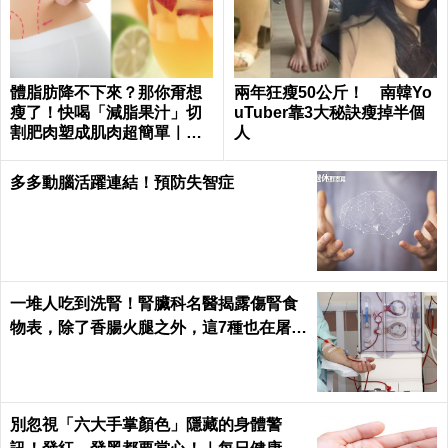
體脂肪降不下來？那你甭想
兩年狂瘦50公斤！ 南韓Yo
瘦了！快喝「減脂果汁」切
uTuber靠3大秘訣瘦掉半個
割肥肉塑成肌肉超簡單｜每
人
日健康 Health
多多動腦活躍連結！預防失智症
一堆人吃到洗腎！腎臟科名醫揭露傷腎食
物表，除了香腸火腿之外，這7種也在屠殺
腎臟健康｜每日健康 Health
別忽視「六大手掌顏色」隱藏的身體警