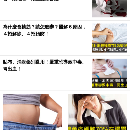
為什麼會抽筋？該怎麼辦？醫解６原因，
４招解除、４招預防！
貼布、消炎藥別亂用！嚴重恐導致中毒、
胃出血！