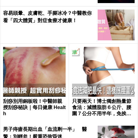
容易頭暈、皮膚乾、手腳冰冷？中醫教你
看「四大體質」對症食療才健康！
刮痧別用銅板啦！中醫師親
只要兩天！博士獨創熱量節
授刮痧秘訣｜每日健康 Healt
食法：減體脂肪６公斤、腰
h
圍７公分不用半年，免挨餓
也好好瘦｜每日健康 Health
男子痔瘡長期出血「血流剩一半」 醫
警：別輕忽！嚴重恐致昏迷