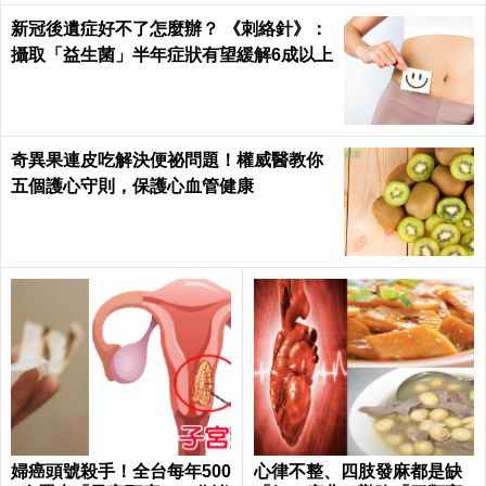
新冠後遺症好不了怎麼辦？ 《刺絡針》：
攝取「益生菌」半年症狀有望緩解6成以上
奇異果連皮吃解決便祕問題！權威醫教你
五個護心守則，保護心血管健康
婦癌頭號殺手！全台每年500
心律不整、四肢發麻都是缺