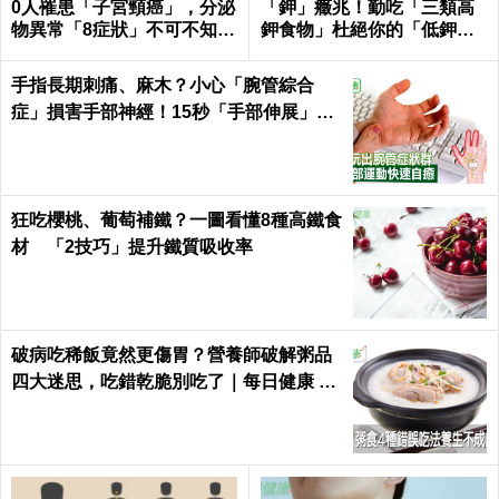
0人罹患「子宮頸癌」，分泌
「鉀」癥兆！勤吃「三類高
物異常「8症狀」不可不知｜
鉀食物」杜絕你的「低鉀」
每日健康Health
危機｜每日健康Health
手指長期刺痛、麻木？小心「腕管綜合
症」損害手部神經！15秒「手部伸展」這
樣練，別讓身體空「腕」惜！
狂吃櫻桃、葡萄補鐵？一圖看懂8種高鐵食
材 「2技巧」提升鐵質吸收率
破病吃稀飯竟然更傷胃？營養師破解粥品
四大迷思，吃錯乾脆別吃了｜每日健康 He
alth