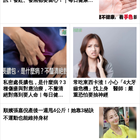
訊！發紅、發黑都要當心！｜每日健康He
alth
私密處長膿包，是什麼病？3
常吃東西卡渣！小心「4大牙
種傷瘡與對應治療，不釐清
齒危機」找上身 醫師：嚴
絕對痛到要人命｜每日健康
重恐怕要抽神經
Health
順嬪張嘉倪產後一週甩4公斤！她靠3秘訣
不運動也能維持身材