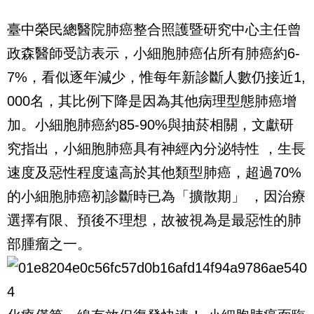
臺中榮民總醫院肺癌整合照護暨研究中心主任曾
政森醫師受訪表示，小細胞肺癌佔所有肺癌約6-
7%，看似逐年減少，惟每年新診斷人數仍接近1,
000名，其比例下降是因為其他病理型態肺癌增
加。小細胞肺癌約85-90%與抽菸相關，文獻研
究指出，小細胞肺癌具有神經內分泌特性 ，生長
速度及惡性程度遠高於其他類型肺癌，超過70%
的小細胞肺癌初診斷時已為「擴散期」 ，因治療
選擇有限、預後不理想，故被視為是最惡性的肺
部腫瘤之一。