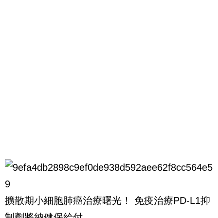
擴散期小細胞肺癌治療曙光！ 免疫治療PD-L1抑
制劑將納健保給付