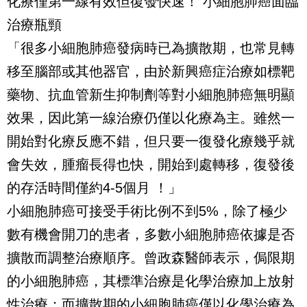
化療僅第一線有效但復發快速！ 小細胞肺癌面臨
治療瓶頸
「很多小細胞肺癌發病時已為擴散期，也常見轉
移至腦部或其他器官，由於新興癌症治療如標靶
藥物、抗血管新生抑制劑等對小細胞肺癌無明顯
效果，因此第一線治療仍僅以化療為主。雖然一
開始對化療反應不錯，但只要一復發化療幾乎就
會失效，腫瘤長得也快，開始到處轉移，復發後
的存活時間僅約4-5個月 ！」
小細胞肺癌可接受手術比例不到5%，除了極少
數有機會開刀的患者，多數小細胞肺癌依據是否
擴散而調整治療順序。曾政森醫師表示，侷限期
的小細胞肺癌，其標準治療是化學治療加上放射
性治療；而擴散期的小細胞肺癌僅以化學治療為