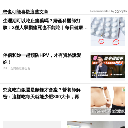
您也可能喜歡這些文章
Recommended by
生理期可以吃止痛藥嗎？婦產科醫師打
臉：3種人寧願痛死也不能吃｜每日健康 H
ealth
伴侶和妳一起預防HPV，才有資格說愛
妳！
PR．台灣癌症基金會
究竟吃白飯還是麵條才會瘦？營養師解
密：這樣吃每天就能少肥800大卡，再也
不落入復胖陷阱｜每日健康 Health