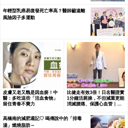
年輕型乳癌易復發死亡率高？醫師籲遠離
風險因子多運動
皮膚又老又醜是因血瘀！中
比健走有效3倍！日名醫證實
醫：多吃這些「活血食物」
1分鐘活屍操，不但減重更能
留住青春不費力
消滅腰痛、保護心血管｜每
日健康 Health
高橋南的減肥週記♡ 喝傳說中的「排毒
湯」燃燒脂肪～