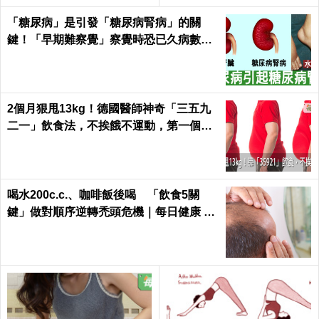
「糖尿病」是引發「糖尿病腎病」的關
鍵！「早期難察覺」察覺時恐已久病數
年！｜每日健康Health
2個月狠甩13kg！德國醫師神奇「三五九
二一」飲食法，不挨餓不運動，第一個月
就能見證奇蹟｜每日健康 Health
喝水200c.c.、咖啡飯後喝 「飲食5關
鍵」做對順序逆轉禿頭危機｜每日健康 He
alth