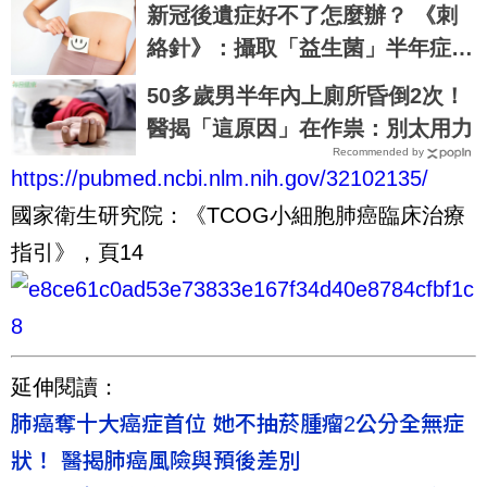
新冠後遺症好不了怎麼辦？ 《刺
絡針》：攝取「益生菌」半年症狀
有望緩解6成以上
50多歲男半年內上廁所昏倒2次！
醫揭「這原因」在作祟：別太用力
Recommended by
https://pubmed.ncbi.nlm.nih.gov/32102135/
國家衛生研究院：《TCOG小細胞肺癌臨床治療
指引》，頁14
延伸閱讀：
肺癌奪十大癌症首位 她不抽菸腫瘤2公分全無症
狀！ 醫揭肺癌風險與預後差別