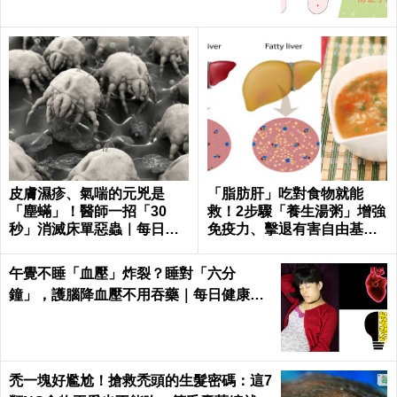
皮膚濕疹、氣喘的元兇是
「脂肪肝」吃對食物就能
「塵蟎」！醫師一招「30
救！2步驟「養生湯粥」增強
秒」消滅床單惡蟲｜每日健
免疫力、擊退有害自由基｜
康 Health
每日健康 Health
午覺不睡「血壓」炸裂？睡對「六分
鐘」，護腦降血壓不用吞藥｜每日健康He
alth
禿一塊好尷尬！搶救禿頭的生髮密碼：這7