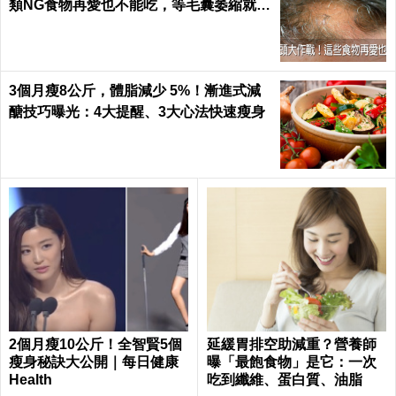
類NG食物再愛也不能吃，等毛囊萎縮就來
不及了｜每日健康 Health
3個月瘦8公斤，體脂減少 5%！漸進式減
醣技巧曝光：4大提醒、3大心法快速瘦身
2個月瘦10公斤！全智賢5個
延緩胃排空助減重？營養師
瘦身秘訣大公開｜每日健康
曝「最飽食物」是它：一次
Health
吃到纖維、蛋白質、油脂