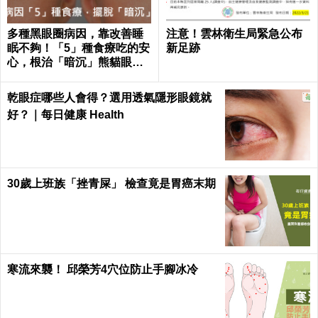
多種黑眼圈病因，靠改善睡
注意！雲林衛生局緊急公布
眠不夠！「5」種食療吃的安
新足跡
心，根治「暗沉」熊貓眼｜
每日健康 Health
乾眼症哪些人會得？選用透氣隱形眼鏡就
好？｜每日健康 Health
30歲上班族「挫青屎」 檢查竟是胃癌末期
寒流來襲！ 邱榮芳4穴位防止手腳冰冷