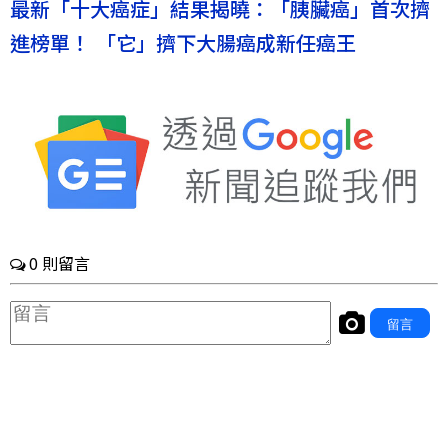
最新「十大癌症」結果揭曉：「胰臟癌」首次擠
進榜單！ 「它」擠下大腸癌成新任癌王