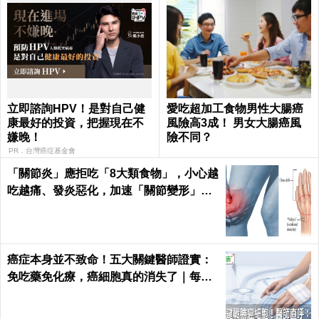
立即諮詢HPV！是對自己健
愛吃超加工食物男性大腸癌
康最好的投資，把握現在不
風險高3成！ 男女大腸癌風
嫌晚！
險不同？
PR．台灣癌症基金會
「關節炎」應拒吃「8大類食物」，小心越
吃越痛、發炎惡化，加速「關節變形」！
｜每日健康 Health
癌症本身並不致命！五大關鍵醫師證實：
免吃藥免化療，癌細胞真的消失了｜每日
健康 Health