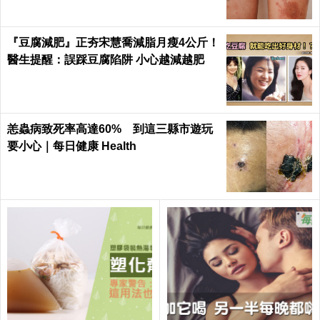
『豆腐減肥』正夯宋慧喬減脂月瘦4公斤！
醫生提醒：誤踩豆腐陷阱 小心越減越肥
恙蟲病致死率高達60% 到這三縣市遊玩
要小心｜每日健康 Health