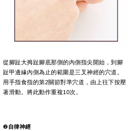
從腳趾大拇趾腳底那側的內側指尖開始，到腳
趾甲邊緣內側為止的範圍是三叉神經的穴道。
用手指食指的第2關節對準穴道，由上往下按壓
著滑動。將此動作重複10次。
❷
自律神經