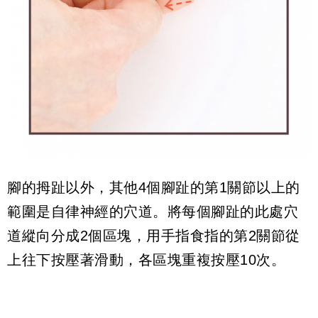
腳的拇趾以外，其他4個腳趾的第1關節以上的
範圍是自律神經的穴道。將每個腳趾的此處穴
道縱向分成2個區塊，用手指食指的第2關節從
上往下按壓著滑動，各區塊重複按壓10次。