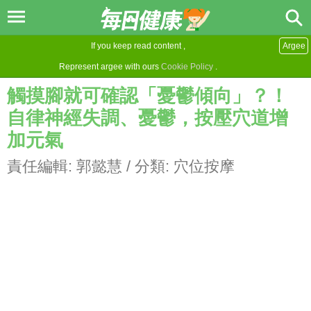
If you keep read content ,
Argee
Represent argee with ours
Cookie Policy
.
觸摸腳就可確認「憂鬱傾向」？！
自律神經失調、憂鬱，按壓穴道增
加元氣
責任編輯:
郭懿慧
/ 分類:
穴位按摩