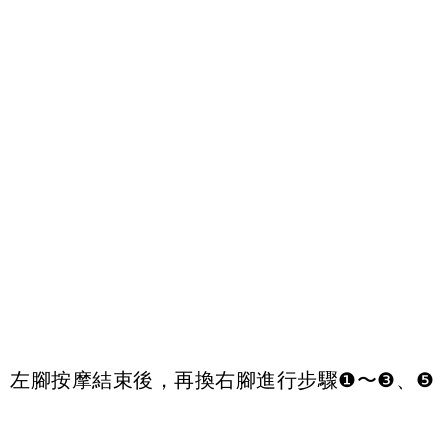
左腳按摩結束後，再換右腳進行步驟❶〜❸、❺