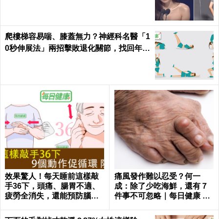
爬樓梯容易喘、膝蓋無力？神經科名醫「1
0秒伸展法」兩招擊敗退化關節，找回年輕
腳骨不求人｜每日健康 Health
效果驚人！每天睡前這樣敲
痛風發作難以忍受？何一
手36下，頭痛、腸胃不適、
成：除了少吃海鮮，還有７
疲勞全消失，還能預防腦中
件事不可忽略｜每日健康 He
風！｜每日健康Health
alth