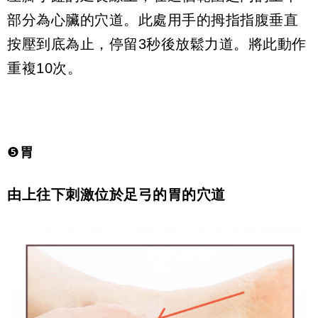
部分為心臟的穴道。此處用手的拇指指腹垂直
按壓到底為止，停留3秒後放鬆力道。將此動作
重複10次。
❺
胃
由上往下刺激位於足弓的胃的穴道