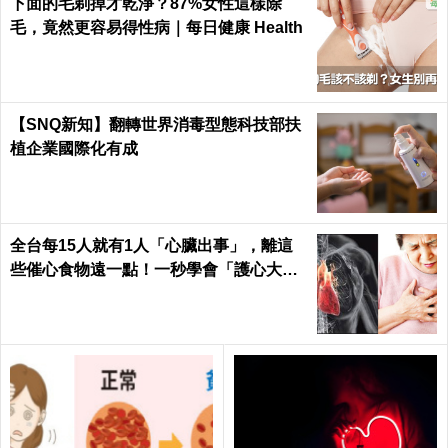
下面的毛剃掉才乾淨？87%女性這樣除
毛，竟然更容易得性病｜每日健康 Health
【SNQ新知】翻轉世界消毒型態科技部扶
植企業國際化有成
全台每15人就有1人「心臟出事」，離這
些催心食物遠一點！一秒學會「護心大
法」｜每日健康 Health