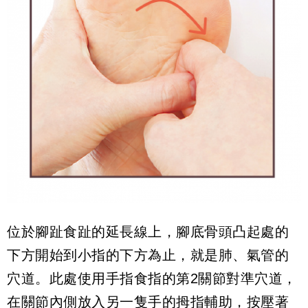
位於腳趾食趾的延長線上，腳底骨頭凸起處的
下方開始到小指的下方為止，就是肺、氣管的
穴道。此處使用手指食指的第2關節對準穴道，
在關節內側放入另一隻手的拇指輔助，按壓著