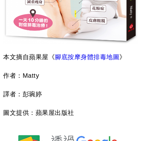
本文摘自蘋果屋《
腳底按摩身體排毒地圖
》
作者：Matty
譯者：彭琬婷
圖文提供：蘋果屋出版社