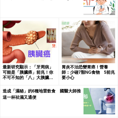
健康 Health
最新研究顯示：「牙周病」
胃炎不治恐變胃癌！營養
可能是「胰臟癌」前兆！你
師：少碰7類NG食物 5前兆
不可不知的「八」大胰臟癌
要小心
警訊！
造成「濕秘」的6種地雷飲食 國醫大師推
這一杯祛濕又通便