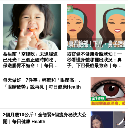
益生菌「空腹吃」未達腸道
器官健不健康看臉就知！一
已死光！三個正確時間吃，
秒看懂身體哪裡出狀況：鼻
保送腸胃不短命！｜每日健
子、下巴長痘最致命｜每日
康Health
健康 Health
每天做好「7件事」輕鬆和「眼壓高」、
「眼睛疲勞」說再見｜每日健康Health
2個月瘦10公斤！全智賢5個瘦身秘訣大公
開｜每日健康 Health