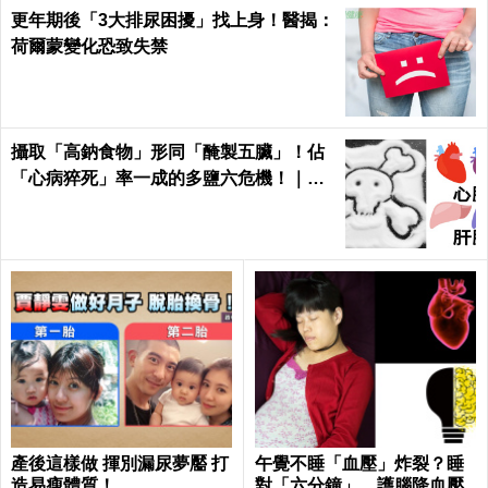
更年期後「3大排尿困擾」找上身！醫揭：
荷爾蒙變化恐致失禁
攝取「高鈉食物」形同「醃製五臟」！佔
「心病猝死」率一成的多鹽六危機！｜每
日健康 Health
產後這樣做 揮別漏尿夢靨 打
午覺不睡「血壓」炸裂？睡
造易瘦體質！
對「六分鐘」，護腦降血壓