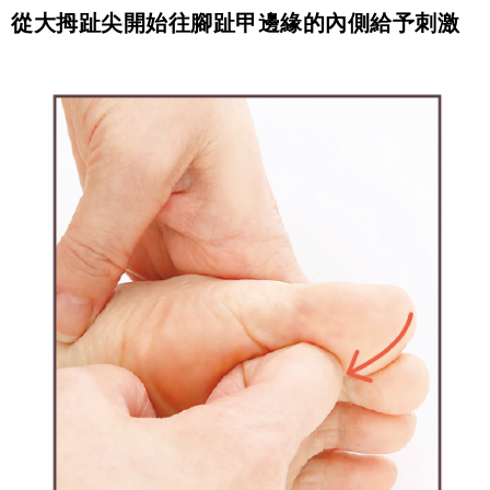
從大拇趾尖開始往腳趾甲邊緣的內側給予刺激