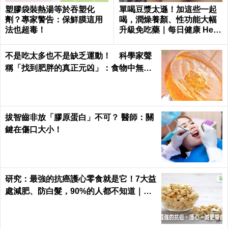
塑膠袋裝熱湯等於吞塑化
單喝豆漿太遜！加這些一起
劑？專家警告：保鮮膜這用
喝，潤燥養顏、性功能大幅
法也超毒！
升級免吃藥｜每日健康 Healt
h
不是吃太多也不是缺乏運動！ 科學家聲
稱「找到肥胖的真正元凶」：食物中無處
不在
拔智齒非放「膠原蛋白」不可？ 醫師：關
鍵在傷口大小！
研究：最強的抗癌護心零食就是它！7大益
處減肥、防白髮，90%的人都不知道｜每
日健康 Health