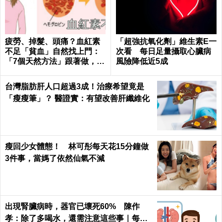
疲勞、掉髮、頭痛？血紅素
「超強抗氧化劑」維生素E一
不足「貧血」自然找上門：
次看 每日足量攝取心臟病
「7個天然方法」跟著做，杜
風險降低近5成
絕貧血只要一種水果！
台灣脂肪肝人口超過3成！治療希望竟是
「瘦瘦筆」？ 醫證實：有望改善肝纖維化
瘦回少女體態！ 林可彤每天花15分鐘做
3件事，當媽了依然仙氣不減
出現腎臟病時，器官已壞死60% 陳作
孝：除了多喝水，還需注意這些事｜每日