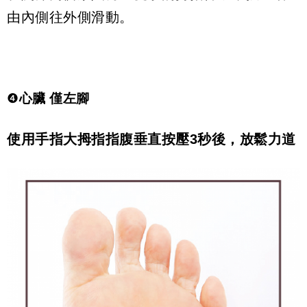
由內側往外側滑動。
❹
心臟 僅左腳
使用手指大拇指指腹垂直按壓
3
秒後，放鬆力道