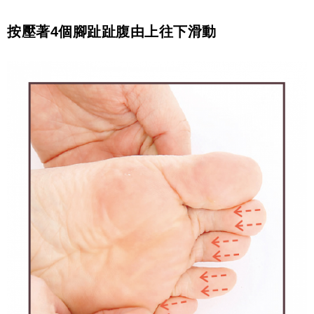
按壓著
4
個腳趾趾腹由上往下滑動