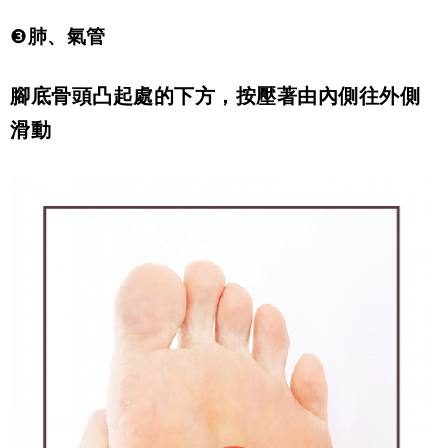
❸
肺、氣管
腳底骨頭凸起處的下方，按壓著由內側往外側
滑動