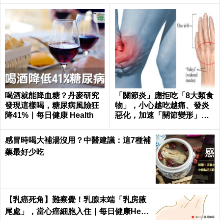
喝酒就能降血糖？丹麥研究
「關節炎」應拒吃「8大類食
發現這樣喝，糖尿病風險狂
物」，小心越吃越痛、發炎
降41%｜每日健康 Health
惡化，加速「關節變形」！
｜每日健康 Health
感冒時喝大補湯沒用？中醫建議：這7種補
藥最好少吃
【乳癌死角】難察覺！乳腺末端「乳房腋
尾處」，當心癌細胞入住｜每日健康Healt