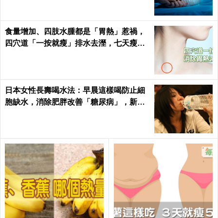
食量增加、四肢水腫都是「胃熱」惹禍，
四穴道「一按就瘦」排水去溼，七天瘦三
斤不復胖｜每日健康 Health
日本女性長壽喝水法：早晨這樣喝防止細
胞缺水，消除肥胖改善「糖尿病」，新陳
代謝加速25%！