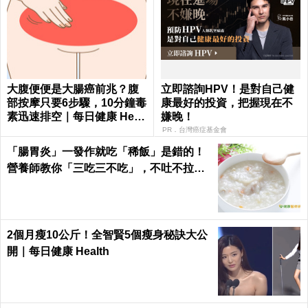
大腹便便是大腸癌前兆？腹
立即諮詢HPV！是對自己健
部按摩只要6步驟，10分鐘毒
康最好的投資，把握現在不
素迅速排空｜每日健康 Healt
嫌晚！
h
PR．台灣癌症基金會
「腸胃炎」一發作就吃「稀飯」是錯的！
營養師教你「三吃三不吃」，不吐不拉、
腸胃速速好｜每日健康Health
2個月瘦10公斤！全智賢5個瘦身秘訣大公
開｜每日健康 Health