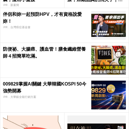
日健康 Health
PR．新素簡
伴侶和妳一起預防HPV，才有資格說愛
妳！
PR．台灣癌症基金會
防便祕、大腸癌、護血管！膳食纖維營養
師４招簡單吃滿。
009829掌握AI關鍵 大華韓國KOSPI 50今
強勢開募
PR．大華銀全能行銷方案