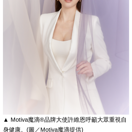
▲ Motiva
魔滴
®
品牌大使許維恩呼籲大眾重視自
身健康。
(
圖／
Motiva
魔滴提供
)