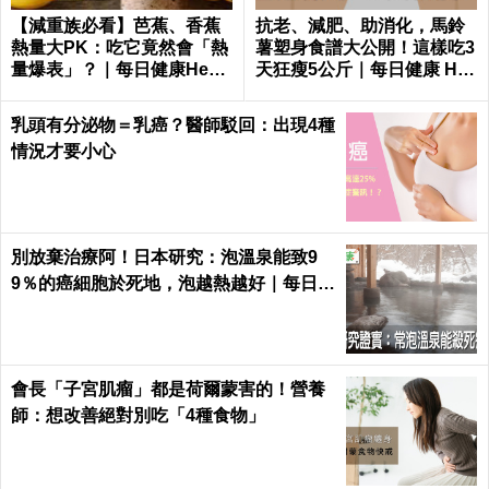
【減重族必看】芭蕉、香蕉
抗老、減肥、助消化，馬鈴
熱量大PK：吃它竟然會「熱
薯塑身食譜大公開！這樣吃3
量爆表」？｜每日健康Healt
天狂瘦5公斤｜每日健康 Hea
h
lth
乳頭有分泌物＝乳癌？醫師駁回：出現4種
情況才要小心
別放棄治療阿！日本研究：泡溫泉能致9
9％的癌細胞於死地，泡越熱越好｜每日健
康 Health
會長「子宮肌瘤」都是荷爾蒙害的！營養
師：想改善絕對別吃「4種食物」