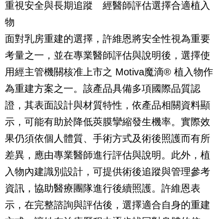
重視安全與長期追蹤 經醫師評估選擇合適植入
物
面對乳房重建的選擇，許維恩將安全性視為重要
考量之一，並在專業醫師評估與說明後，選擇使
用經主管機關核准上市之
Motiva
魔滴
®
植入物作
為重建方案之一。該產品具備多項國際品質認
證，其表面設計與材質特性，依產品相關資料顯
示，可能有助於降低莢膜攣縮發生機率。實際效
果仍須依個人體質、手術方式及術後照護而有所
差異，應由專業醫師進行評估與說明。此外，植
入物內建識別設計，可提供術後追蹤與管理參考
資訊，協助醫療團隊進行後續照護。許維恩表
示，在完整諮詢與評估後，選擇適合自身的重建