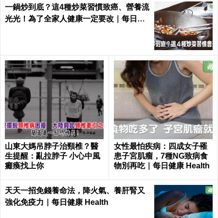
一鍋炒到底？這4種炒菜習慣致癌、營養流
光光！為了全家人健康一定要改｜每日健
康 Health
山東大媽吊脖子治頸椎？醫
女性最怕疾病：四成女子罹
生提醒：亂拉脖子 小心中風
患子宮肌瘤，7種NG致病食
癱瘓找上你
物別再吃｜每日健康 Health
天天一招免錢養命法，降火氣、養肝腎又
強化免疫力｜每日健康 Health