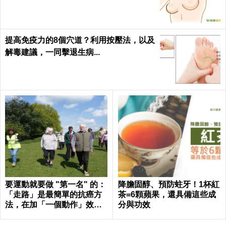
h
提高免疫力的8個穴道？利用按壓法，以及
解毒建議，一同擊退生病...
要運動就要做 "第一名" 的：
降膽固醇、預防蛀牙！1杯紅
「走路」是最簡單的抗癌方
茶=6顆蘋果，還具備這些成
法，在加「一個動作」效果
分與功效
倍增！