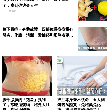
了，瘦到你懷疑人生
PR．新素簡
腋下冒痘＝身體故障！四部位長痘痘當心
發炎、化膿、潰爛，愛抽菸和肥胖者更要
小心｜每日健康 Health
腹部脂肪的「剋星」找到
癌症本身並不致命！五大關
了，常吃這幾物，吃走大肚
鍵醫師證實：免吃藥免化
囊，瘦出小蠻腰
療，癌細胞真的消失了｜每