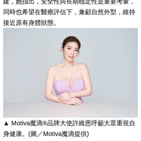
建，她指出，安全性與長期穩定性是重要考量，
同時也希望在醫療評估下，兼顧自然外型，維持
接近原有身體狀態。
▲ Motiva
魔滴
®
品牌大使許維恩呼籲大眾重視自
身健康。
(
圖／
Motiva
魔滴提供
)