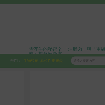
雪花牛的秘密？ 「注脂肉」與「重
肉」揭食安疑慮
熱門：
生物製劑
異位性皮膚炎