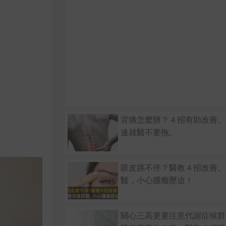
背痛怎麼辦？４招有助改善。
速就醫不要拖。
眼皮跳不停？醫教４招改善。
醫，小心腫瘤壓迫！
關心三高更要注意代謝症候群