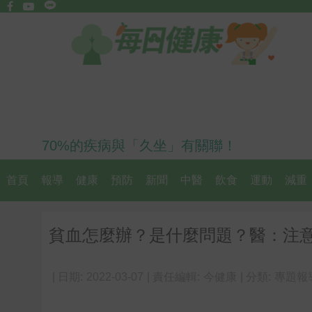
70%的疾病與「久坐」有關聯！
首頁
報導
健康
預防
新聞
中醫
飲食
運動
減重
貧血怎麼辦？是什麼問題？醫：注
| 日期:
2022-03-07
| 責任編輯:
今健康
| 分類:
專題報