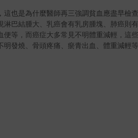
，這也是為什麼醫師再三強調貧血應盡早檢
現淋巴結腫大、乳癌會有乳房腫塊、肺癌則
血便等，而癌症大多常見不明體重減輕，這
不明發燒、骨頭疼痛、瘀青出血、體重減輕