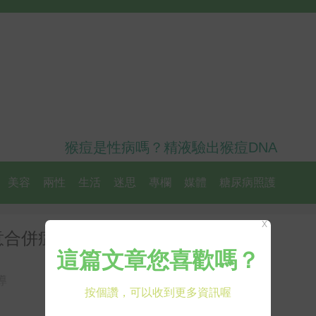
猴痘是性病嗎？精液驗出猴痘DNA
美容
兩性
生活
迷思
專欄
媒體
糖尿病照護
X
意合併症狀小心癌症！
導