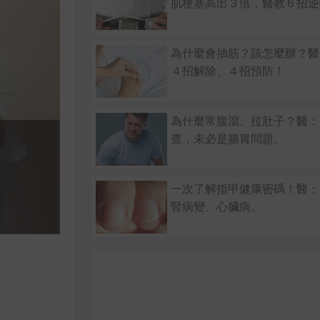
肌梗塞高出３倍，醫教６招逆
為什麼會抽筋？該怎麼辦？醫
４招解除、４招預防！
為什麼常腹瀉、拉肚子？醫：
查，未必是腸胃問題。
一次了解指甲健康密碼！醫：
腎病變、心臟病。