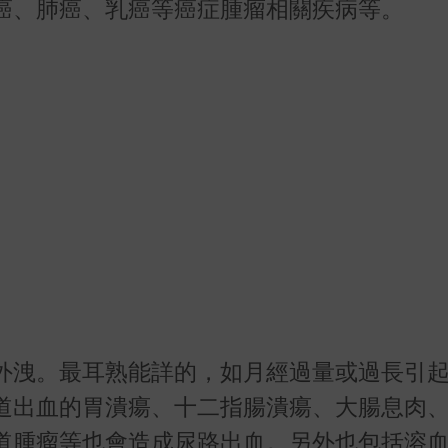
癌、肺癌、乳癌等癌症腫瘤相關疾病等。
外洩。最耳熟能詳的，如月經過量或過長引
道出血的胃潰瘍、十二指腸潰瘍、大腸息肉
道腫瘤等也會造成尿路出血。另外也包括溶