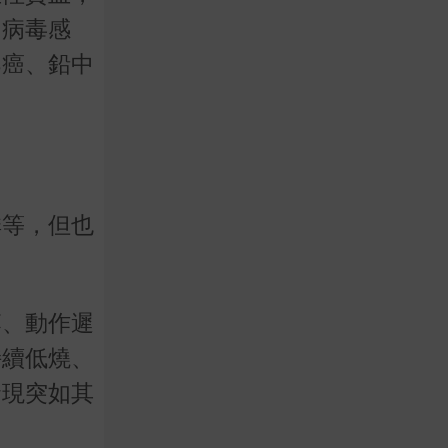
、病毒感
巴癌、鉛中
悸等，但也
落、動作遲
持續低燒、
發現突如其