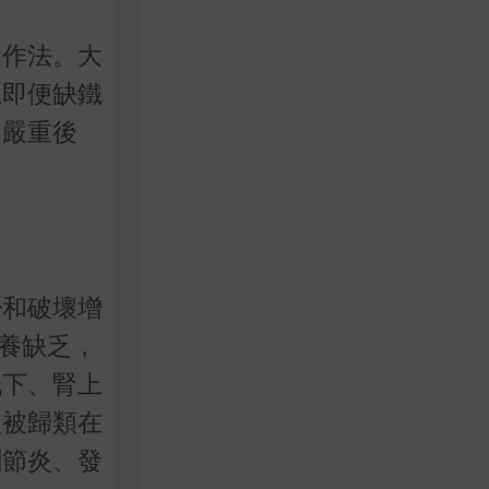
的作法。大
且即便缺鐵
的嚴重後
少和破壞增
養缺乏，
低下、腎上
及被歸類在
關節炎、發