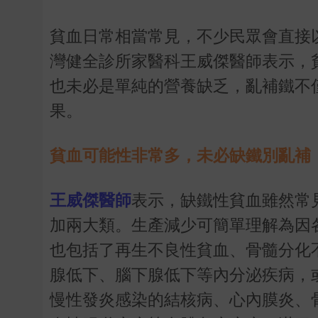
貧血日常相當常見，不少民眾會直接
灣健全診所家醫科王威傑醫師表示，
也未必是單純的營養缺乏，亂補鐵不
果。
貧血可能性非常多，未必缺鐵別亂補
王威傑醫師
表示，缺鐵性貧血雖然常
加兩大類。生產減少可簡單理解為因
也包括了再生不良性貧血、骨髓分化
腺低下、腦下腺低下等內分泌疾病，
慢性發炎感染的結核病、心內膜炎、