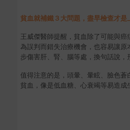
貧血就補鐵３大問題，盡早檢查才是
王威傑醫師提醒，貧血除了可能與癌
為誤判而錯失治療機會，也容易讓原
步傷害肝、腎、腦等處，換句話說，
值得注意的是，頭暈、暈眩、臉色蒼
貧血，像是低血糖、心衰竭等易造成