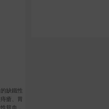
起的缺鐵性
、痔瘡、胃
血性貧血，