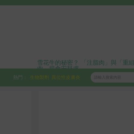
雪花牛的秘密？ 「注脂肉」與「重
肉」揭食安疑慮
熱門：
生物製劑
異位性皮膚炎