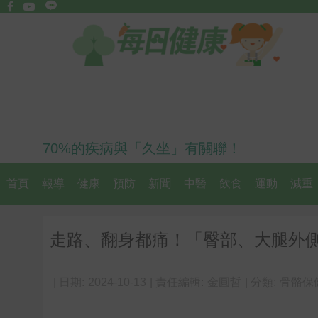
70%的疾病與「久坐」有關聯！
首頁
報導
健康
預防
新聞
中醫
飲食
運動
減重
走路、翻身都痛！「臀部、大腿外
| 日期:
2024-10-13
| 責任編輯:
金圓哲
| 分類:
骨骼保