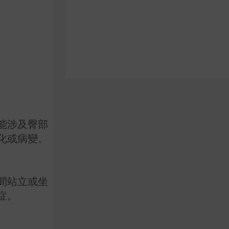
能涉及臀部
化或病變。
間站立或坐
症。