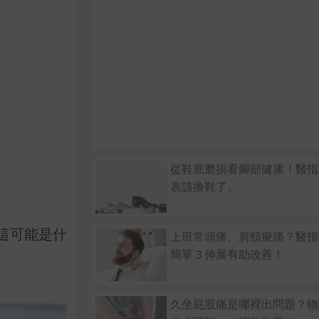
從鞋底磨損看腳部健康！醫指
表該換鞋了。
這可能是什
上班常頭痛、肩頸痠痛？醫指
簡單３伸展有助改善！
久坐屁股痛是哪裡出問題？物