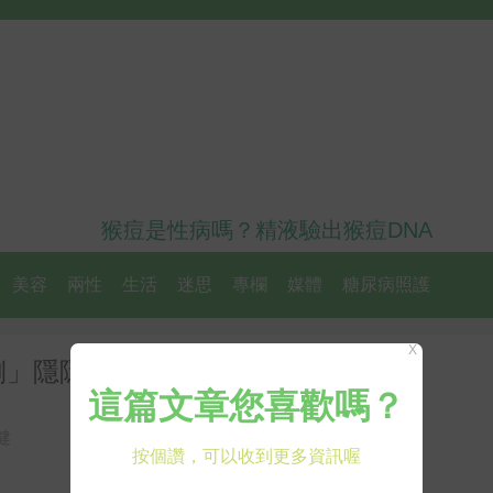
猴痘是性病嗎？精液驗出猴痘DNA
美容
兩性
生活
迷思
專欄
媒體
糖尿病照護
X
側」隱隱作痛？小心這病纏上你
健