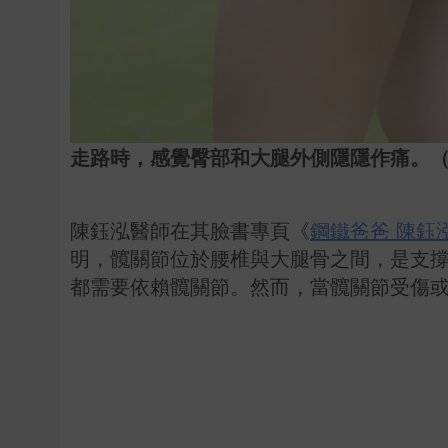
走路時，感覺臀部和大腿外側隱隱作痛。（示
陳鈺泓醫師在其臉書專頁《
鋼鐵爸爸 陳鈺
明，髖關節位於腰椎與大腿骨之間，是支
都需要依賴髖關節。然而，當髖關節受傷