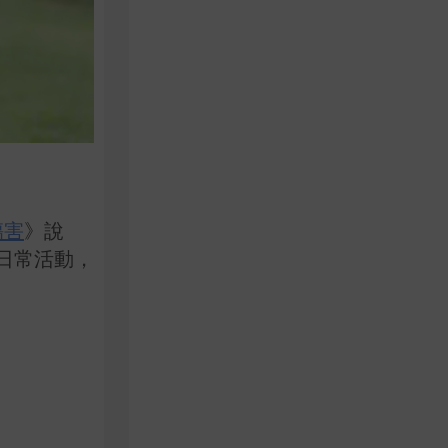
傷害
》說
日常活動，