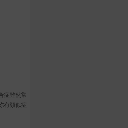
合症雖然常
你有類似症