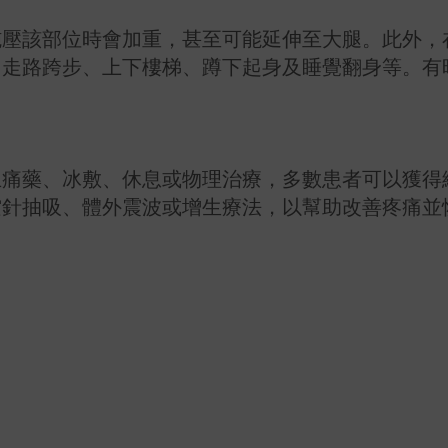
施壓該部位時會加重，甚至可能延伸至大腿。此外，
如走路跨步、上下樓梯、蹲下起身及睡覺翻身等。有
止痛藥、冰敷、休息或物理治療，多數患者可以獲得
空針抽吸、體外震波或增生療法，以幫助改善疼痛並