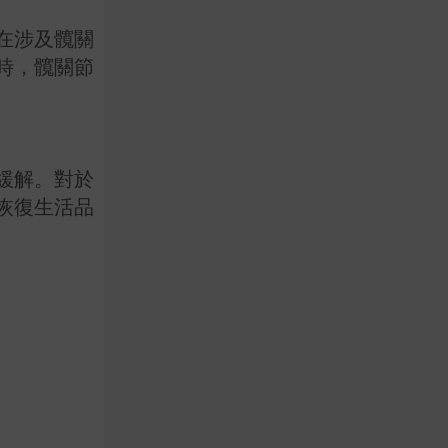
在涉及髖關
時，髖關節
緩解。對於
恢復生活品