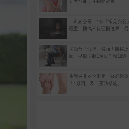
３大可能，４招助改善！
上班族必看！4個「常見姿勢
嚴重 醫揭不良習慣後果：骨
喝酒會「蛀掉」骨頭！醫揭股
因 早期症狀1個動作就知道
關節炎非冬季限定！醫師列夏
「4原因」及「預防措施」