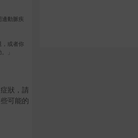
周邊動脈疾
退，或者你
助。」
的症狀，請
這些可能的