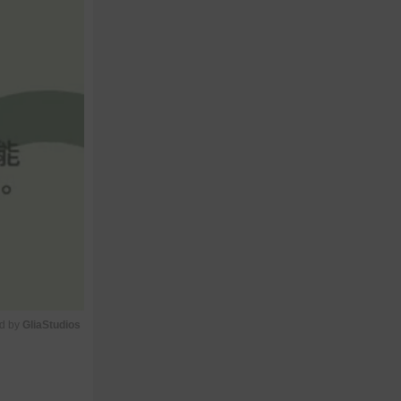
d by 
GliaStudios
M