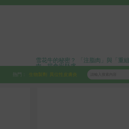
雪花牛的秘密？ 「注脂肉」與「重
肉」揭食安疑慮
熱門：
生物製劑
異位性皮膚炎