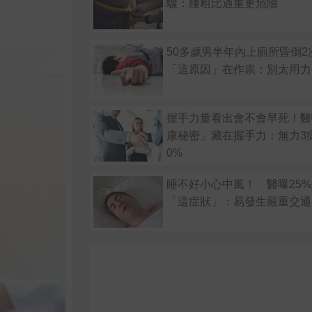
驟：腰粗比過重更危險
50多歲男半年內上廁所昏倒2
「這原因」在作祟：別太用力
握手力量看出會不會早死！醫
康秘密」藏在握手力：無力3
0%
睡不好小心中風！ 醫曝25
「這症狀」：易發生嚴重交通