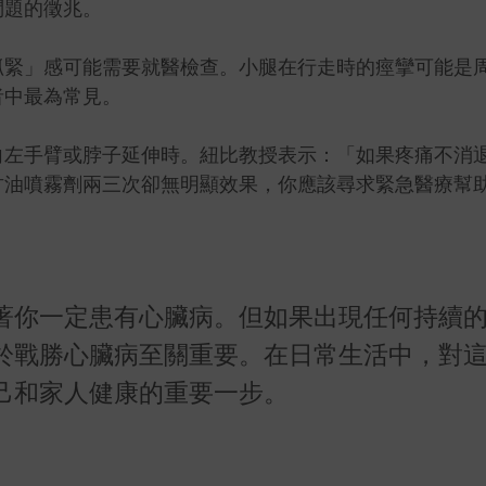
問題的徵兆。
抓緊」感可能需要就醫檢查。小腿在行走時的痙攣可能是
者中最為常見。
向左手臂或脖子延伸時。紐比教授表示：「如果疼痛不消
甘油噴霧劑兩三次卻無明顯效果，你應該尋求緊急醫療幫
著你一定患有心臟病。但如果出現任何持續
於戰勝心臟病至關重要。在日常生活中，對
己和家人健康的重要一步。