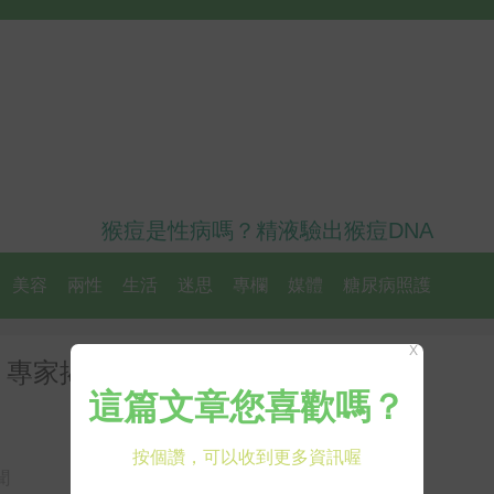
猴痘是性病嗎？精液驗出猴痘DNA
美容
兩性
生活
迷思
專欄
媒體
糖尿病照護
X
 專家揭露這「五大警訊」恐是心
聞