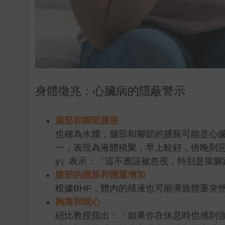
身體徵兆：心臟病的隱蔽警示
腿部和腳部腫脹
也稱為水腫，腿部和腳部的腫脹可能是心臟
一，表現為液體積聚，早上較好，傍晚則惡化。
y）表示：「這不應該被忽視，特別是當腳
腹部的腫脹和體重增加
根據BHF，體內的積液也可能導致體重突
胸痛和噁心
紐比教授指出：「如果你在休息時也感到