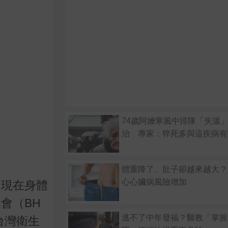
74歲阿嬤寒風中排隊「失溫
治 專家：猝死多與這疾病有
體重降了、肚子卻越來越大？
心心臟病風險增加
出現在身體
會（BH
逃不了中年發福？醫教「掌握
台灣衛生