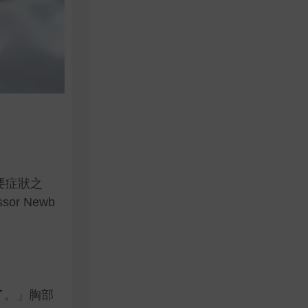
要症狀之
r Newb
了。」胸部