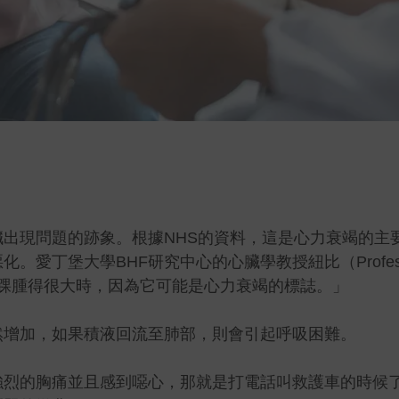
出現問題的跡象。根據NHS的資料，這是心力衰竭的主
愛丁堡大學BHF研究中心的心臟學教授紐比（Professo
踝腫得很大時，因為它可能是心力衰竭的標誌。」
然增加，如果積液回流至肺部，則會引起呼吸困難。
強烈的胸痛並且感到噁心，那就是打電話叫救護車的時候