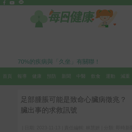
70%的疾病與「久坐」有關聯！
首頁
報導
健康
預防
新聞
中醫
飲食
運動
減重
足部腫脹可能是致命心臟病徵兆？
臟出事的求救訊號
| 日期:
2023-11-13
| 責任編輯:
林慧妍
| 分類:
即時新