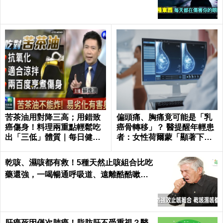
苦茶油用對降三高；用錯致
偏頭痛、胸痛竟可能是「乳
癌傷身！料理兩重點輕鬆吃
癌骨轉移」？ 醫提醒年輕患
出「三低」體質｜每日健康
者：女性荷爾蒙「顯著下
Health
降」最危險
乾咳、濕咳都有救！5種天然止咳組合比吃
藥還強，一喝暢通呼吸道、遠離酷酷嗽｜
每日健康 Health
肝癌死因僅次肺癌！脂肪肝不受重視？醫