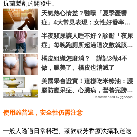
抗菌製劑的開發中。
天氣熱心情差？醫曝「夏季憂鬱
症」4大常見表現：女性好發率多4
倍
半夜頻尿讓人睡不好？診斷「夜尿
症」每晚跑廁所超過這次數就該注
意！
橘皮組織怎麼消？ 謹記3做4不
做，腿美了、橘皮也消滅了
美國學會證實！這樣吃米糠油：護
腦防癡呆症、心臟病，營養完勝椰
Recommended by
子油｜每日健康 Health
使用雖普遍，安全性仍需注意
一般人透過日常料理、茶飲或芳香療法攝取迷迭