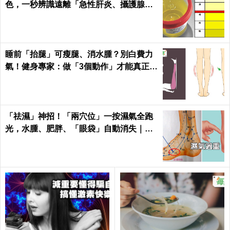
色，一秒辨識遠離「急性肝炎、攝護腺肥
大」｜每日健康
睡前「抬腿」可瘦腿、消水腫？別白費力
氣！健身專家：做「3個動作」才能真正躺
著瘦｜每日健康
「祛濕」神招！「兩穴位」一按濕氣全跑
光，水腫、肥胖、「眼袋」自動消失｜每
日健康Health