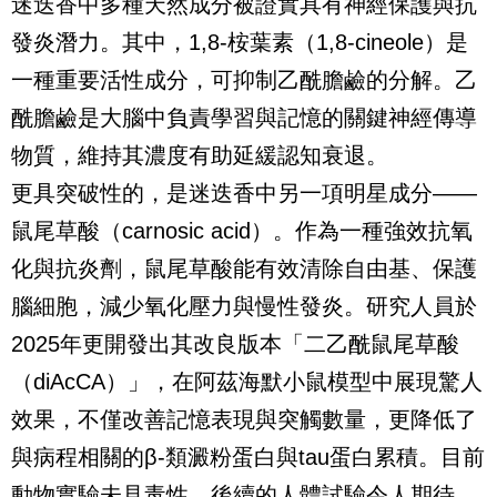
迷迭香中多種天然成分被證實具有神經保護與抗
發炎潛力。其中，1,8-桉葉素（1,8-cineole）是
一種重要活性成分，可抑制乙酰膽鹼的分解。乙
酰膽鹼是大腦中負責學習與記憶的關鍵神經傳導
物質，維持其濃度有助延緩認知衰退。
更具突破性的，是迷迭香中另一項明星成分——
鼠尾草酸（carnosic acid）。作為一種強效抗氧
化與抗炎劑，鼠尾草酸能有效清除自由基、保護
腦細胞，減少氧化壓力與慢性發炎。研究人員於
2025年更開發出其改良版本「二乙酰鼠尾草酸
（diAcCA）」，在阿茲海默小鼠模型中展現驚人
效果，不僅改善記憶表現與突觸數量，更降低了
與病程相關的β-類澱粉蛋白與tau蛋白累積。目前
動物實驗未見毒性，後續的人體試驗令人期待。