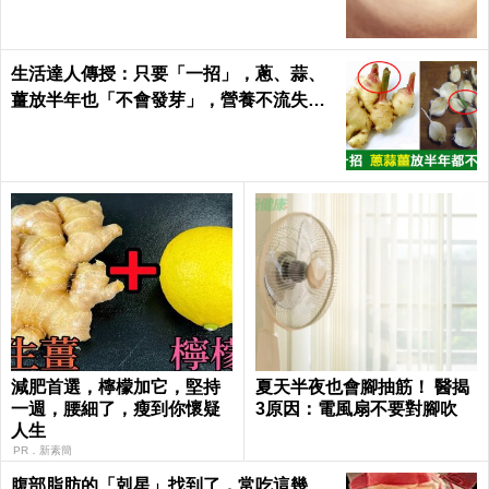
生活達人傳授：只要「一招」，蔥、蒜、
薑放半年也「不會發芽」，營養不流失！
｜每日健康Health
減肥首選，檸檬加它，堅持
夏天半夜也會腳抽筋！ 醫揭
一週，腰細了，瘦到你懷疑
3原因：電風扇不要對腳吹
人生
PR．新素簡
腹部脂肪的「剋星」找到了，常吃這幾