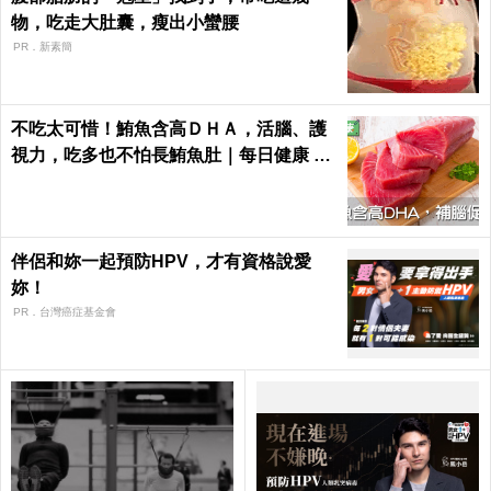
物，吃走大肚囊，瘦出小蠻腰
PR．新素簡
不吃太可惜！鮪魚含高ＤＨＡ，活腦、護
視力，吃多也不怕長鮪魚肚｜每日健康 He
alth
伴侶和妳一起預防HPV，才有資格說愛
妳！
PR．台灣癌症基金會