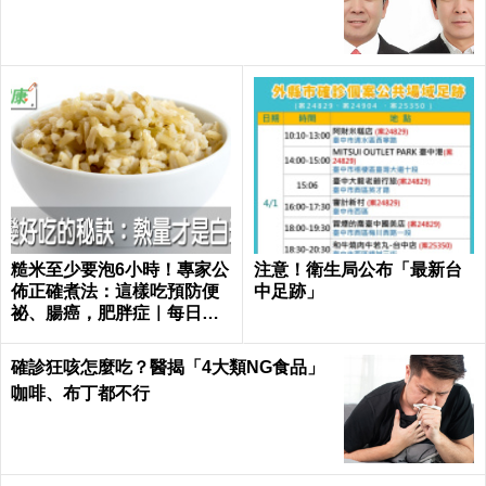
師！｜每日健康Health
糙米至少要泡6小時！專家公
注意！衛生局公布「最新台
佈正確煮法：這樣吃預防便
中足跡」
祕、腸癌，肥胖症｜每日健
康 Health
確診狂咳怎麼吃？醫揭「4大類NG食品」
咖啡、布丁都不行