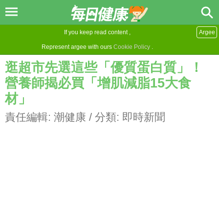
If you keep read content ,
Argee
Represent argee with ours
Cookie Policy
.
逛超市先選這些「優質蛋白質」！
營養師揭必買「增肌減脂15大食
材」
責任編輯:
潮健康
/ 分類:
即時新聞