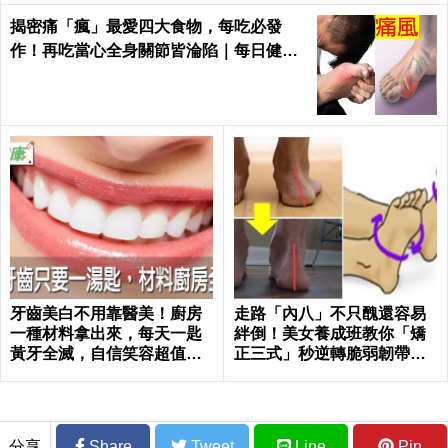
揭密痛「瘋」最愛四大食物，每吃必發
作！再吃當心全身關節皆淪陷｜每日健康
Health
牙齒美白不用靠醫美！廚房
走路「內八」不只醜還容易
一種材料拿出來，每天一匙
絆倒！美女養成班教你「矯
黃牙全滅，自信笑容超值｜
正三式」秒逆轉脆弱韌帶肌
每日健康 Health
肉！
分享
Share
Tweet
Line
Pin