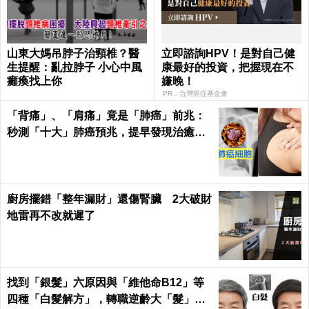
山東大媽吊脖子治頸椎？醫
立即諮詢HPV！是對自己健
生提醒：亂拉脖子 小心中風
康最好的投資，把握現在不
癱瘓找上你
嫌晚！
PR．台灣癌症基金會
「背痛」、「肩痛」竟是「肺癌」前兆：
秒測「十大」肺癌預兆，提早發現治癒率
飆升50%！
廚房擺錯「整年漏財」還傷腎臟 2大破財
地雷再不改就遲了
找到「銀髮」六原因與「維他命B12」等
四種「白髮解方」，轉職逆齡大「髮」