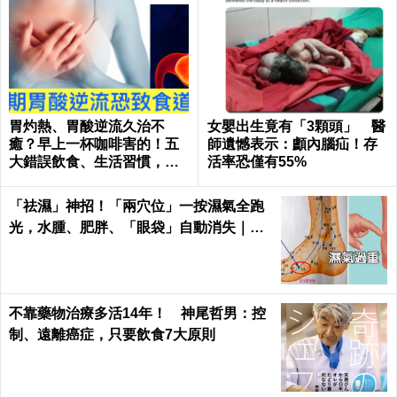
胃灼熱、胃酸逆流久治不
女嬰出生竟有「3顆頭」 醫
癒？早上一杯咖啡害的！五
師遺憾表示：顱內腦疝！存
大錯誤飲食、生活習慣，害
活率恐僅有55%
你胃酸翻騰，長期恐致「食
道癌」！
「祛濕」神招！「兩穴位」一按濕氣全跑
光，水腫、肥胖、「眼袋」自動消失｜每
日健康Health
不靠藥物治療多活14年！ 神尾哲男：控
制、遠離癌症，只要飲食7大原則