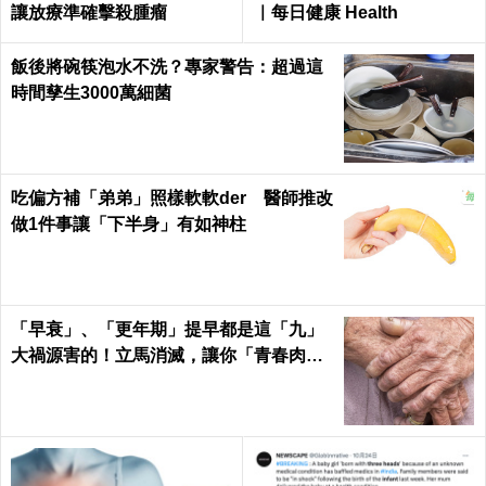
讓放療準確擊殺腫瘤
｜每日健康 Health
飯後將碗筷泡水不洗？專家警告：超過這
時間孳生3000萬細菌
吃偏方補「弟弟」照樣軟軟der 醫師推改
做1件事讓「下半身」有如神柱
「早衰」、「更年期」提早都是這「九」
大禍源害的！立馬消滅，讓你「青春肉
體」大勝同齡人！