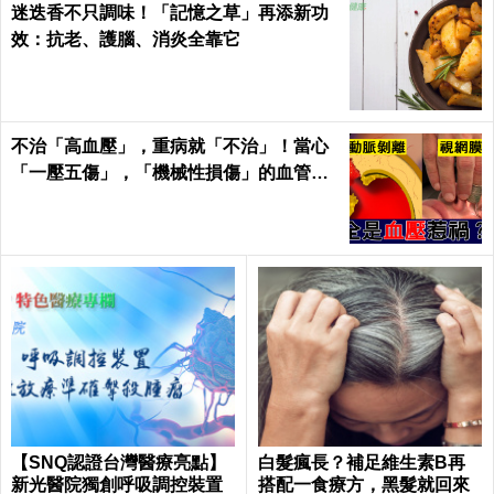
迷迭香不只調味！「記憶之草」再添新功
效：抗老、護腦、消炎全靠它
不治「高血壓」，重病就「不治」！當心
「一壓五傷」，「機械性損傷」的血管衝
擊！｜每日健康Health
【SNQ認證台灣醫療亮點】
白髮瘋長？補足維生素B再
新光醫院獨創呼吸調控裝置
搭配一食療方，黑髮就回來