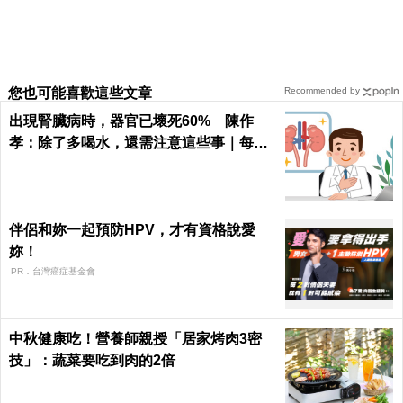
您也可能喜歡這些文章
Recommended by
出現腎臟病時，器官已壞死60% 陳作
孝：除了多喝水，還需注意這些事｜每日
健康 Health
伴侶和妳一起預防HPV，才有資格說愛
妳！
PR．台灣癌症基金會
中秋健康吃！營養師親授「居家烤肉3密
技」：蔬菜要吃到肉的2倍