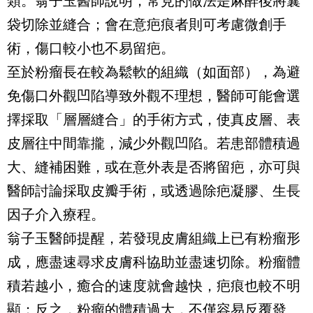
類。翁子玉醫師說明，常見的做法是麻醉後將囊
袋切除並縫合；會在意疤痕者則可考慮微創手
術，傷口較小也不易留疤。
至於粉瘤長在較為鬆軟的組織（如面部），為避
免傷口外觀凹陷導致外觀不理想，醫師可能會選
擇採取「層層縫合」的手術方式，使真皮層、表
皮層往中間靠攏，減少外觀凹陷。若患部體積過
大、縫補困難，或在意外表是否將留疤，亦可與
醫師討論採取皮瓣手術，或透過除疤凝膠、生長
因子介入療程。
翁子玉醫師提醒，若發現皮膚組織上已有粉瘤形
成，應盡速尋求皮膚科協助並盡速切除。粉瘤體
積若越小，癒合的速度就會越快，疤痕也較不明
顯；反之，粉瘤的體積過大，不僅容易反覆發