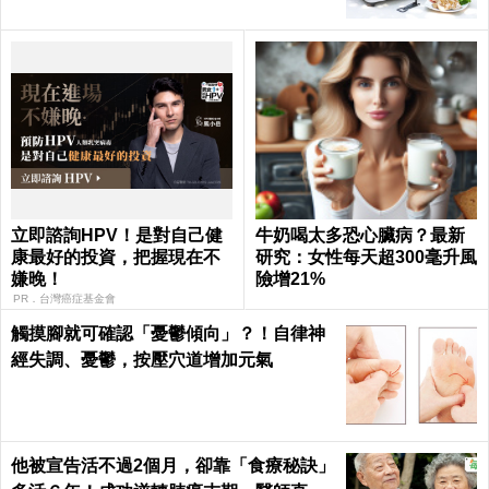
立即諮詢HPV！是對自己健
牛奶喝太多恐心臟病？最新
康最好的投資，把握現在不
研究：女性每天超300毫升風
嫌晚！
險增21%
PR．台灣癌症基金會
觸摸腳就可確認「憂鬱傾向」？！自律神
經失調、憂鬱，按壓穴道增加元氣
他被宣告活不過2個月，卻靠「食療秘訣」