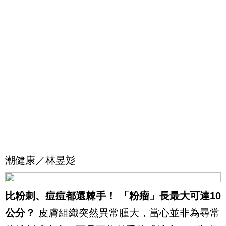
潮健康／林昱彣
比粉刺、痘痘都還棘手！ 「粉瘤」長最大可達10
公分？
皮膚組織突然異常腫大，當心並非為尋常