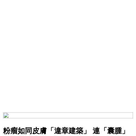
粉瘤如同皮膚「違章建築」 連「囊腫」