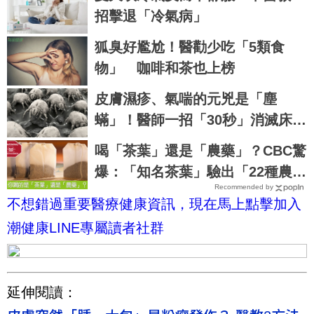
招擊退「冷氣病」
狐臭好尷尬！醫勸少吃「5類食
物」 咖啡和茶也上榜
皮膚濕疹、氣喘的元兇是「塵
蟎」！醫師一招「30秒」消滅床單
惡蟲｜每日健康 Health
喝「茶葉」還是「農藥」？CBC驚
爆：「知名茶葉」驗出「22種農
Recommended by
藥」，再喝癌症、賀爾蒙失調找上
不想錯過重要醫療健康資訊，現在馬上點擊加入
門｜每日健康 Health
潮健康LINE專屬讀者社群
延伸閱讀：