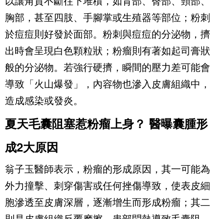
以讓角質不斷往下堆積，如背部、臀部、頸部、
胸部，甚至四肢、手腳掌或生殖器等部位；粉刺
於痘痘則好發於面部。粉刺與痘痘的分泌物，擠
出時會呈現白色顆粒狀；粉瘤則有著如起司膏狀
般的分泌物。若強行硬擠，瞬間的壓力差可能會
導致「火山爆發」，內容物也滲入皮膚組織中，
造成感染或發炎。
夏天毛囊阻塞惹粉瘤上身？ 醫曝囊腫形
成2大原因
翁子玉醫師表示，粉瘤的形成原因，其一可能為
外力撞擊、刺穿傷害或任何挫傷導致，使表皮細
胞滲透至皮膚深層，逐漸增生而形成粉瘤；其二
則是皮膚組織反覆摩擦、患部悶熱導致毛囊阻