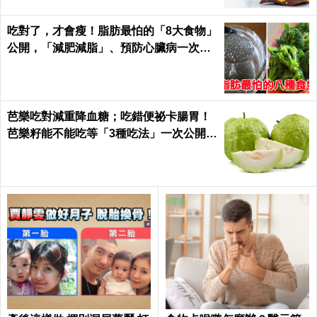
吃對了，才會瘦！脂肪最怕的「8大食物」
公開，「減肥減脂」、預防心臟病一次滿
足｜每日健康Health
芭樂吃對減重降血糖；吃錯便祕卡腸胃！
芭樂籽能不能吃等「3種吃法」一次公開｜
每日健康 Health