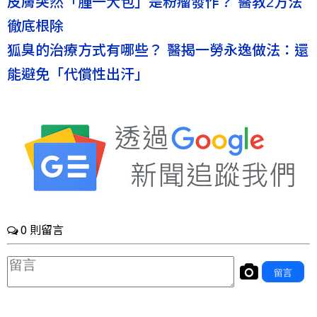
皮膚突然「腫一大包」是粉瘤發作？ 醫教2方法
徹底根除
狐臭的治療方式有哪些？ 醫揭一勞永逸做法：還
能避免「代償性出汗」