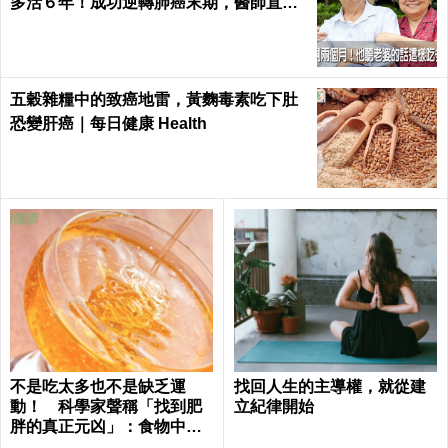
多活６年！成功逆轉肺癌末期，醫師直
呼：不可思議｜每日健康 Health
五穀雜糧中的致癌地雷，黃麴毒素吃下肚
恐變肝癌｜每日健康 Health
不是吃太多也不是缺乏運
找回人生的主導權，就從建
動！ 科學家聲稱「找到肥
立紀律開始
胖的真正元凶」：食物中無
處不在