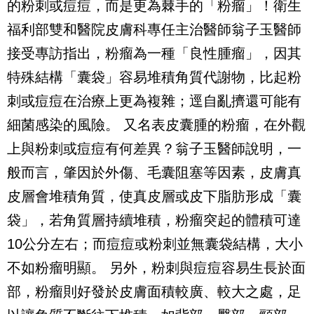
的粉刺或痘痘，而是更為棘手的「粉瘤」！衛生
福利部雙和醫院皮膚科專任主治醫師翁子玉醫師
接受專訪指出，粉瘤為一種「良性腫瘤」，因其
特殊結構「囊袋」容易堆積角質代謝物，比起粉
刺或痘痘在治療上更為複雜；逕自亂擠還可能有
細菌感染的風險。
又名表皮囊腫的粉瘤，在外觀
上與粉刺或痘痘有何差異？翁子玉醫師說明，一
般而言，肇因於外傷、毛囊阻塞等因素，皮膚真
皮層會堆積角質，使真皮層或皮下脂肪形成「囊
袋」，若角質層持續堆積，粉瘤突起的體積可達
10公分左右；而痘痘或粉刺並無囊袋結構，大小
不如粉瘤明顯。
另外，粉刺與痘痘容易生長於面
部，粉瘤則好發於皮膚面積較廣、較大之處，足