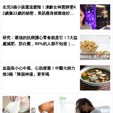
生完3個小孩還這麼辣！凍齡女神賈靜雯4
2歲像22歲的秘密，美肌瘦身就靠做好這3
件事｜每日健康 Health
研究：最強的抗癌護心零食就是它！7大益
處減肥、防白髮，90%的人都不知道｜每
日健康 Health
血脂高小心中風、心肌梗塞！中醫大師力
推3碗「降脂神湯」要常喝