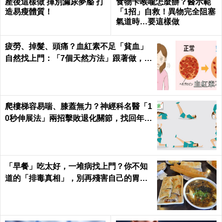
產後這樣做 揮別漏尿夢靨 打
食物卡喉嚨怎麼辦？醫示範
造易瘦體質！
「1招」自救！異物完全阻塞
氣道時…要這樣做
疲勞、掉髮、頭痛？血紅素不足「貧血」
自然找上門：「7個天然方法」跟著做，杜
絕貧血只要一種水果！
爬樓梯容易喘、膝蓋無力？神經科名醫「1
0秒伸展法」兩招擊敗退化關節，找回年輕
腳骨不求人｜每日健康 Health
「早餐」吃太好，一堆病找上門？你不知
道的「排毒真相」，別再殘害自己的胃
了！