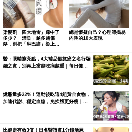
染髮劑「四大地雷」踩中了
總是懷疑自己？心理師揭易
多少？「漂染」越多越傷
內耗的10大表現
髮，別把「淋巴癌」染上
身！｜每日健康Health
醫：眼睛擦亮點，4大補品假抗癌之名行騙
錢之實，別再上當越吃病越重｜每日健康
Health
燃脂量多22%！運動後吃這4組黃金食物，
加速代謝、穩定血糖，免挨餓更好瘦｜每
日健康 Health
比健走有效3倍！日名醫證實1分鐘活屍