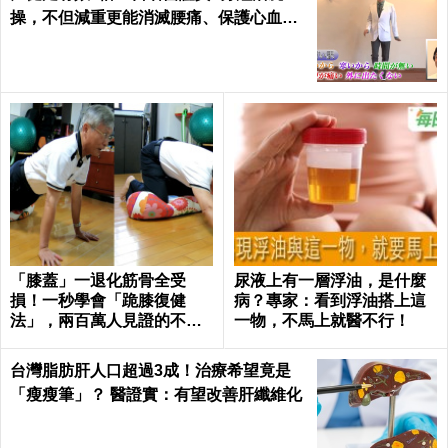
操，不但減重更能消滅腰痛、保護心血管
｜每日健康 Health
「膝蓋」一退化筋骨全受
尿液上有一層浮油，是什麼
損！一秒學會「跪膝復健
病？專家：看到浮油搭上這
法」，兩百萬人見證的不老
一物，不馬上就醫不行！
伸展術｜每日健康 Health
台灣脂肪肝人口超過3成！治療希望竟是
「瘦瘦筆」？ 醫證實：有望改善肝纖維化