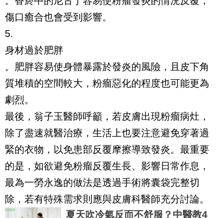
。香菸中的尼古丁容易使粉瘤發炎的情況反覆，
傷口癒合也會受到影響。
5.
身材過於肥胖
。肥胖容易使身體暴露於發炎的風險，且皮下角
質堆積的空間較大，粉瘤惡化的程度也可能更為
劇烈。
最後，翁子玉醫師呼籲，若皮膚出現粉瘤病灶，
除了盡速就醫治療，生活上也要注意避免穿著過
緊的衣物，以免患部反覆摩擦導致發炎。最重要
的是，如欲避免粉瘤反覆生長、影響日常作息，
最為一勞永逸的做法是透過手術將囊袋完整切
除，若有特殊需求則應與皮膚科醫師充分討論。
夏天吹冷氣反而不舒服？中醫教4