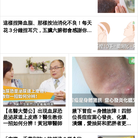
alth
這樣捏降血脂、那樣按治消化不良！每天
花３分鐘捏耳穴，五臟六腑都會感謝你｜
每日健康 Health
【名醫大聲公】出現血尿恐
腋下冒痘＝身體故障！四部
是泌尿道上皮癌？醫生教你
位長痘痘當心發炎、化膿、
一招如何分辨！黃冠華醫師
潰爛，愛抽菸和肥胖者更要
小心｜每日健康 Health