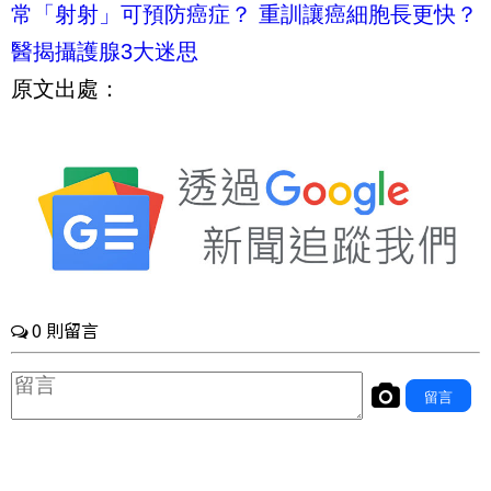
常「射射」可預防癌症？ 重訓讓癌細胞長更快？
醫揭攝護腺3大迷思
原文出處：