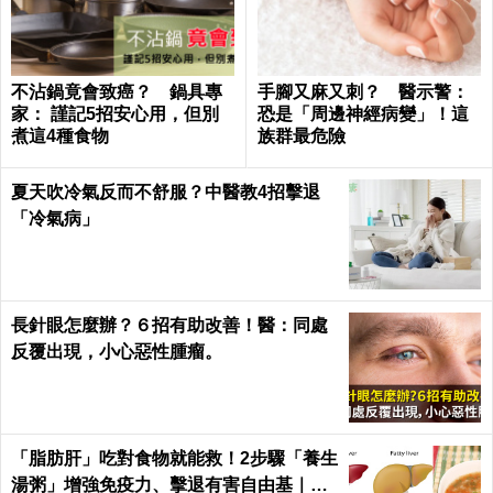
不沾鍋竟會致癌？ 鍋具專
手腳又麻又刺？ 醫示警：
家： 謹記5招安心用，但別
恐是「周邊神經病變」！這
煮這4種食物
族群最危險
夏天吹冷氣反而不舒服？中醫教4招擊退
「冷氣病」
長針眼怎麼辦？６招有助改善！醫：同處
反覆出現，小心惡性腫瘤。
「脂肪肝」吃對食物就能救！2步驟「養生
湯粥」增強免疫力、擊退有害自由基｜每