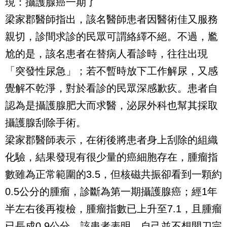
現：攝護腺癌一期了
梁家郡醫師指出，該名醫師患者因醫術佳又服務
親切，診間求診的民眾可謂絡繹不絕。不過，尷
尬的是，該名患者在替病人看診時，往往出現
「突發性尿急」；若不暫時放下工作解尿，又感
覺解不乾淨，對於看診的民眾深感歉疚。患者自
認為是攝護腺肥大而求醫，泌尿外科也幫其採取
攝護腺刮除手術。
梁家郡醫師表示，在術後將患者身上刮除的組織
化驗，結果發現有很少量的癌細胞存在，腫瘤指
數雖為正常範圍的3.5，但核磁共振卻看到一顆約
0.5公分的腫瘤，診斷為第一期攝護腺癌；經1年
半左右後再複檢，腫瘤指數已上升至7.1，且腫瘤
已長成0.9公分。該患者表明，自己並不想開刀完