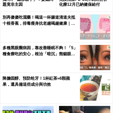
題竟非主因
化療12月已納健保給付
別再傻傻吃瀉藥！喝這一杯腸道清道夫抵
十根香蕉，排毒瘦身抗老越喝越健康｜每
日健康 Health
多種黑眼圈病因，靠改善睡眠不夠！「5」
種食療吃的安心，根治「暗沉」熊貓眼｜
每日健康 Health
降膽固醇、預防蛀牙！1杯紅茶=6顆蘋
果，還具備這些成分與功效