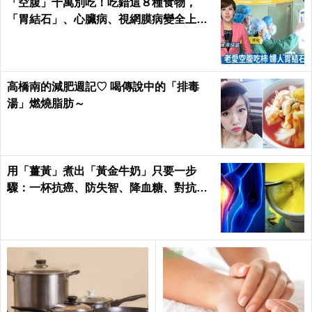
「空腹」千萬別吃！吃錯這８種食物，
「胃結石」、心臟病、視網膜病變全上身
｜每日健康Health
高橋南的減肥週記♡ 喝傳說中的「排毒
湯」燃燒脂肪～
用「薑黃」煮出「黃金牛奶」只要一步
驟：一杯抗癌、防失智、降血糖、對抗關
節炎，全家大小都要喝！