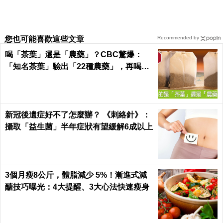
您也可能喜歡這些文章
Recommended by
喝「茶葉」還是「農藥」？CBC驚爆：
「知名茶葉」驗出「22種農藥」，再喝癌
症、賀爾蒙失調找上門｜每日健康 Health
新冠後遺症好不了怎麼辦？ 《刺絡針》：
攝取「益生菌」半年症狀有望緩解6成以上
3個月瘦8公斤，體脂減少 5%！漸進式減
醣技巧曝光：4大提醒、3大心法快速瘦身