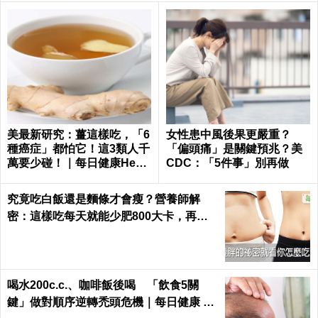
美最新研究：薑這樣吃，「6
女性患中風後果更嚴重？
種癌症」都怕它！這3類人千
「偏頭痛」是關鍵預兆？美
萬要少碰！｜每日健康Healt
CDC：「5件事」別再做
h
究竟吃白飯還是麵條才會瘦？營養師解
密：這樣吃每天就能少肥800大卡，再也
不落入復胖陷阱｜每日健康 Health
喝水200c.c.、咖啡飯後喝 「飲食5關
鍵」做對順序逆轉禿頭危機｜每日健康 He