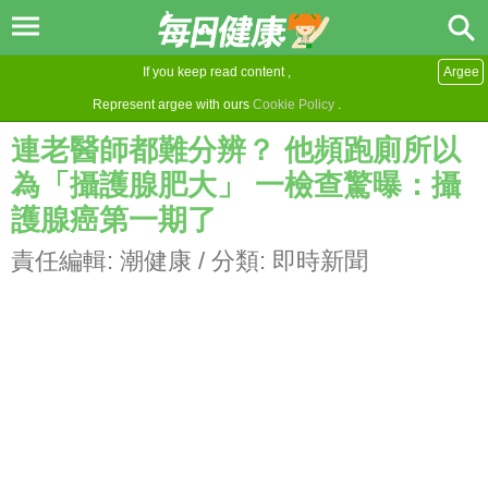
If you keep read content ,
Argee
Represent argee with ours
Cookie Policy
.
連老醫師都難分辨？ 他頻跑廁所以
為「攝護腺肥大」 一檢查驚曝：攝
護腺癌第一期了
責任編輯:
潮健康
/ 分類:
即時新聞