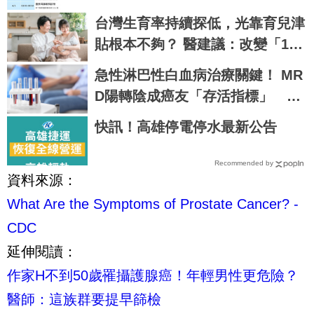
台灣生育率持續探低，光靠育兒津
貼根本不夠？ 醫建議：改變「1現
狀」才是治本之道
急性淋巴性白血病治療關鍵！ MR
D陽轉陰成癌友「存活指標」
醫：復發死亡風險差7成
快訊！高雄停電停水最新公告
Recommended by
資料來源：
What Are the Symptoms of Prostate Cancer? -
CDC
延伸閱讀：
作家H不到50歲罹攝護腺癌！年輕男性更危險？
醫師：這族群要提早篩檢