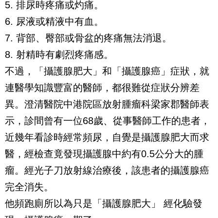
5. 排尿時疼痛或灼痛。
6. 尿液或精液中有血。
7. 背部、臀部或骨盆的疼痛無法消退。
8. 射精時有劇烈疼痛感。
不過，「攝護腺肥大」和「攝護腺癌」症狀，就
連醫學知識豐富的醫師，都很難從症狀分辨差
異。澄清醫院中港院區放射腫瘤科梁家郡醫師表
示，診間曾有一位68歲、從事醫師工作的患者，
近幾年看診時經常頻尿，自覺是攝護腺肥大而求
醫，經檢查竟發現攝護腺中約有0.5公分大的腫
瘤。經光子刀放射線治療後，該患者的攝護腺癌
完全消失。
他頻跑廁所以為只是「攝護腺肥大」 經化驗發