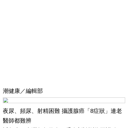
潮健康／編輯部
夜尿、頻尿、射精困難 攝護腺癌「8症狀」連老
醫師都難辨