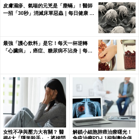
皮膚濕疹、氣喘的元兇是「塵蟎」！醫師
一招「30秒」消滅床單惡蟲｜每日健康 H
ealth
最強「護心飲料」是它！每天一杯逆轉
「心臟病」，癌症、糖尿病不沾身｜每日
健康 Health
女性不孕與壓力大有關？ 醫
解鎖小細胞肺癌治療曙光！
揭4大「隱形殺手」：婆媳問
免疫治療PD-L1抑制劑合併