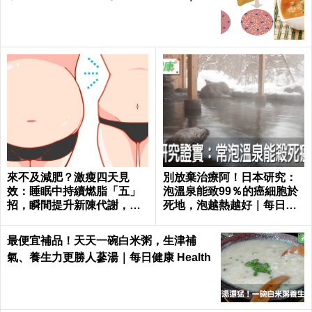
日健康 Health
來不及減肥？激瘦四天見
別放棄治療阿！日本研究：
效：睡眠中持續燃脂「五」
泡溫泉能致99％的癌細胞於
招，瞬間提升新陳代謝，輕
死地，泡越熱越好｜每日健
鬆在家「不運動鏟肚肉」！
康 Health
最便宜補品！天天一碗白米粥，生津補
氣、養生力更勝人蔘湯｜每日健康 Health