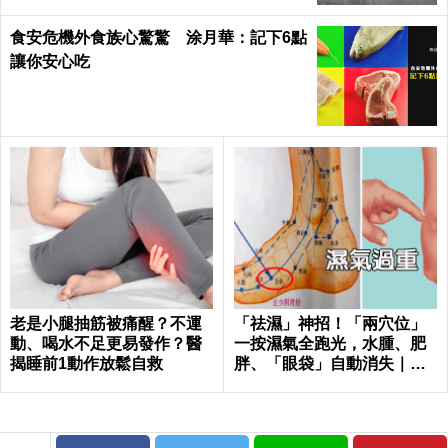
食安危機外食族心驚驚 涂月華：記下6點
讓你安心吃
老是小腿抽筋被痛醒？不運
「祛濕」神招！「兩穴位」
動、喝水不足更易發作？醫
一按濕氣全跑光，水腫、肥
揭睡前1動作放鬆自救
胖、「眼袋」自動消失｜每
日健康Health