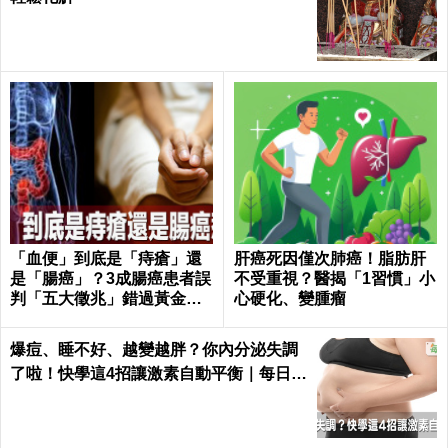
「血便」到底是「痔瘡」還
肝癌死因僅次肺癌！脂肪肝
是「腸癌」？3成腸癌患者誤
不受重視？醫揭「1習慣」小
判「五大徵兆」錯過黃金治
心硬化、變腫瘤
療期｜每日健康Health
爆痘、睡不好、越變越胖？你內分泌失調
了啦！快學這4招讓激素自動平衡｜每日健
康 Health