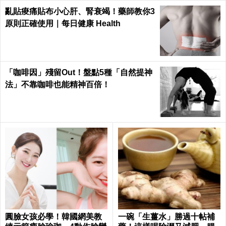
亂貼痠痛貼布小心肝、腎衰竭！藥師教你3
原則正確使用｜每日健康 Health
「咖啡因」殘留Out！盤點5種「自然提神
法」不靠咖啡也能精神百倍！
圓臉女孩必學！韓國網美教
一碗「生薑水」勝過十帖補