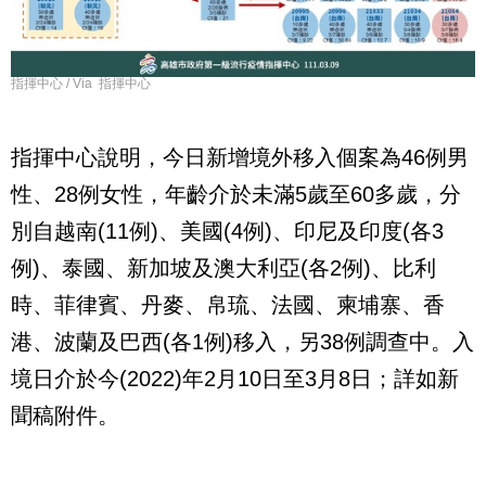
指揮中心 / Via 指揮中心
指揮中心說明，今日新增境外移入個案為46例男
性、28例女性，年齡介於未滿5歲至60多歲，分
別自越南(11例)、美國(4例)、印尼及印度(各3
例)、泰國、新加坡及澳大利亞(各2例)、比利
時、菲律賓、丹麥、帛琉、法國、柬埔寨、香
港、波蘭及巴西(各1例)移入，另38例調查中。入
境日介於今(2022)年2月10日至3月8日；詳如新
聞稿附件。