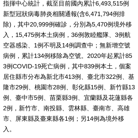
指揮中心統計，截至目前國內累計6,493,515例
新型冠狀病毒肺炎相關通報(含6,471,794例排
除)，其中20,999例確診，分別為5,470例境外移
入，15,475例本土病例，36例敦睦艦隊、3例航
空器感染、1例不明及14例調查中；無新增空號
病例，累計134例移除為空號。2020年起累計85
3例COVID-19死亡病例，其中839例本土，個案
居住縣市分布為新北市413例、臺北市322例、基
隆市29例、桃園市28例、彰化縣15例、新竹縣13
例、臺中市5例、苗栗縣3例、宜蘭縣及花蓮縣各
2例，新竹市、南投縣、雲林縣、臺南市、高雄
市、屏東縣及臺東縣各1例；另14例為境外移
入。