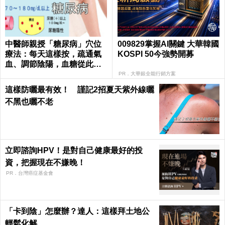
中醫師親授「糖尿病」穴位
009829掌握AI關鍵 大華韓國
療法：每天這樣按，疏通氣
KOSPI 50今強勢開募
血、調節陰陽，血糖從此乖
乖聽話！
PR．大華銀全能行銷方案
這樣防曬最有效！ 謹記2招夏天紫外線曬
不黑也曬不老
立即諮詢HPV！是對自己健康最好的投
資，把握現在不嫌晚！
PR．台灣癌症基金會
「卡到陰」怎麼辦？達人：這樣拜土地公
輕鬆化解