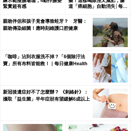
練示範瘦臉瑜珈，4動作臉變
藥！這樣喝除溼又減肥，腸
緊實超有感
道「癌細胞」自動消失│每日
健康 Health
親吻伴侶和孩子竟會導致蛀牙？ 牙醫：
親吻傳染細菌！應時刻維護口腔健康
「咖啡」沾到衣服洗不掉？「6個除汙法
寶」所有布料皆能救！｜每日健康Health
新冠後遺症好不了怎麼辦？ 《刺絡針》：
攝取「益生菌」半年症狀有望緩解6成以上