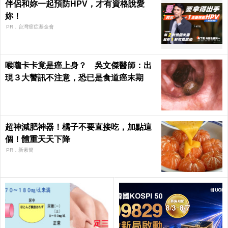
伴侶和妳一起預防HPV，才有資格說愛
妳！
PR．台灣癌症基金會
喉嚨卡卡竟是癌上身？ 吳文傑醫師：出
現３大警訊不注意，恐已是食道癌末期
超神減肥神器！橘子不要直接吃，加點這
個！體重天天下降
PR．新素簡