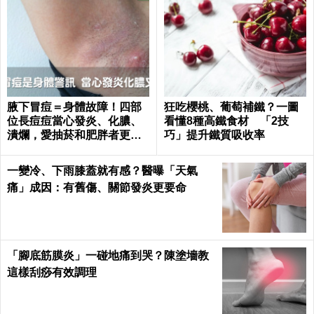
腋下冒痘＝身體故障！四部
狂吃櫻桃、葡萄補鐵？一圖
位長痘痘當心發炎、化膿、
看懂8種高鐵食材 「2技
潰爛，愛抽菸和肥胖者更要
巧」提升鐵質吸收率
小心｜每日健康 Health
一變冷、下雨膝蓋就有感？醫曝「天氣
痛」成因：有舊傷、關節發炎更要命
「腳底筋膜炎」一碰地痛到哭？陳塗墻教
這樣刮痧有效調理