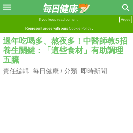
If you keep read content ,
Argee
Represent argee with ours
Cookie Policy
.
過年吃喝多、熬夜多！中醫師教5招
養生關鍵：「這些食材」有助調理
五臟
責任編輯:
每日健康
/ 分類:
即時新聞