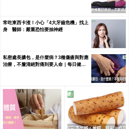
日健康 Health
常吃東西卡渣！小心「4大牙齒危機」找上
身 醫師：嚴重恐怕要抽神經
私密處長膿包，是什麼病？3種傷瘡與對應
治療，不釐清絕對痛到要人命｜每日健康
Health