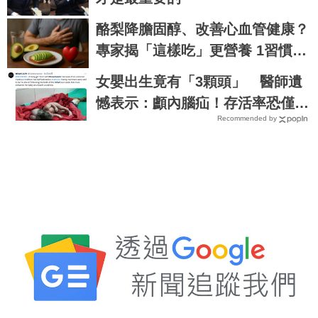
酪梨降膽固醇、改善心血管健康？
專家揭「這樣吃」更營養 1習慣小
心反效果
女嬰出生竟有「3顆頭」 醫師遺
憾表示：顱內腦疝！存活率恐僅有
Recommended by
55%