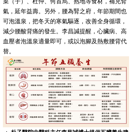
菜（子）、杜仲、何首烏、熟地等食材，補充腎
氣，延年益壽。另外，腰為腎之府，年節期間也
可泡溫泉，把冬天的寒氣驅逐，改善全身循環，
減少腰酸背痛的發生。李昌諴提醒，心臟病、高
血壓者泡溫泉適量即可，或以泡腳及熱敷腰背代
替。