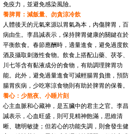
免疫力，並避免感染風險。
養脾胃：減飯量、勿貪涼冷飲
人體後天的元氣來源以胃氣為本，內傷脾胃，百
病由生。李昌諴表示，保持脾胃健康的關鍵在於
平衡飲食。春節應酬時，適量進食，避免過度飲
酒及攝取刺激性食物。飲食上搭配山藥、茯苓、
川七等含有黏液成分的食物，有助調理脾胃功
能。此外，避免過量進食可減輕腸胃負擔，預防
腸胃疾病，少吃寒涼食物則有助於脾胃的保養。
養心：少熬夜、小睡片刻
心主血脈和心藏神，是五臟中的君主之官。李昌
諴表示，心血旺盛，則可見精神飽滿，思維清
晰、聰明敏捷；但若心的功能失調，則會發生健