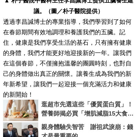
▲
朴子醫院中醫科主任李昌諴博士提供五臟養生建
議。
（圖／
朴子醫院提供
）
透過李昌諴博士的專業指導，我們學習到了如何
在春節期間有效地調理和養護我們的五臟。記
住，健康是我們享受生活的基石，只有擁有健康
的身體，我們才能更好地迎接新的一年。讓我們
在這個春節，不僅擁抱溫馨的團圓時刻，也對自
己的身體做出真正的關懷。讓養生成為我們的新
年新希望，讓我們一起迎接一個充滿活力和健康
的新開始！
逛超市先選這些「優質蛋白質」！
營養師揭必買「增肌減脂15大食
材」
親身體驗失智苦 謝祖武淚崩：錢
才是最重要的