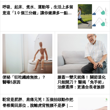
呼吸、起床、煮水、運動等，生活上多留
意這「1 0 個三分鐘」讓你健康多一點，
壽命多十年 ～
便秘「狂吃纖維無效」？
膝蓋一變天就痛！ 關節退化
醫曝5原因
只能開刀？ 醫揭「免手術」
治療選擇：更適合長者族群
駝背是肥胖、肩痛元兇！五個抬頭動作把
脊椎喬回原位，脫離虎背熊腰不是夢｜每