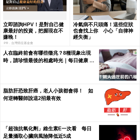
立即諮詢HPV！是對自己健
冷氣病不只頭痛！這些症狀
康最好的投資，把握現在不
也會找上你 小心「自律神
嫌晚！
經失衡」
PR．台灣癌症基金會
人在臨終前會有哪些徵兆？8種現象出現
時，請珍惜最後的相處時光｜每日健康 He
alth
脂肪肝恐致肝癌，老人小孩都會得！ 如
何逆轉醫師說這2招最有效
「超強抗氧化劑」維生素E一次看 每日
足量攝取心臟病風險降低近5成