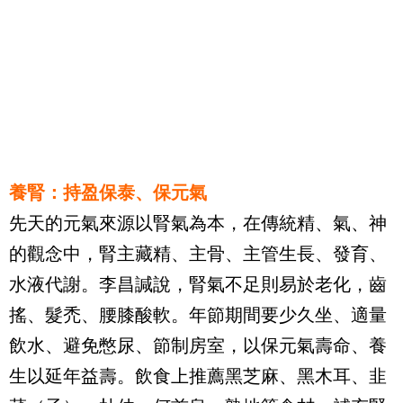
養腎：持盈保泰、保元氣
先天的元氣來源以腎氣為本，在傳統精、氣、神
的觀念中，腎主藏精、主骨、主管生長、發育、
水液代謝。李昌諴說，腎氣不足則易於老化，齒
搖、髮禿、腰膝酸軟。年節期間要少久坐、適量
飲水、避免憋尿、節制房室，以保元氣壽命、養
生以延年益壽。飲食上推薦黑芝麻、黑木耳、韭