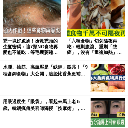
禿一塊好尷尬！搶救禿頭的
「六種食物」切勿隔夜再
生髮密碼：這7類NG食物再
吃：輕則腹瀉、重則「致
愛也不能吃，等毛囊萎縮就
癌」，沒有「重複加熱」也
來不及了｜每日健康 Health
一樣！｜每日健康Health
水腫、抽筋、高血壓是「缺鉀」徵兆！「9
種含鉀食物」大公開，這些比香蕉更補鉀
｜每日健康 Health
用眼過度生「眼袋」，看起來馬上老５
歲。韓網瘋傳美容師獨授「按摩術」，五
分鐘馬上回春～