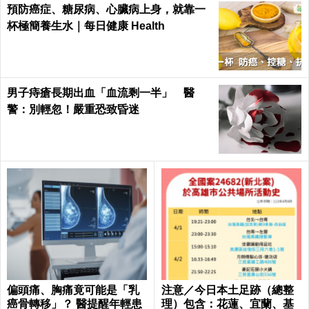
預防癌症、糖尿病、心臟病上身，就靠一
杯極簡養生水｜每日健康 Health
男子痔瘡長期出血「血流剩一半」 醫
警：別輕忽！嚴重恐致昏迷
偏頭痛、胸痛竟可能是「乳
注意／今日本土足跡（總整
癌骨轉移」？ 醫提醒年輕患
理）包含：花蓮、宜蘭、基