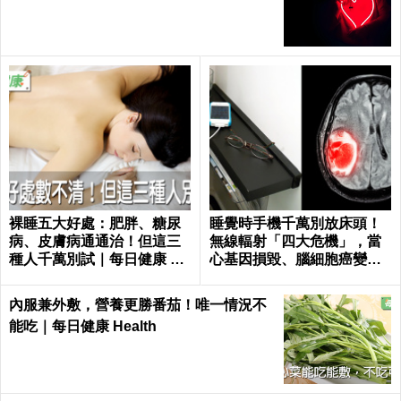
裸睡五大好處：肥胖、糖尿
睡覺時手機千萬別放床頭！
病、皮膚病通通治！但這三
無線輻射「四大危機」，當
種人千萬別試｜每日健康 He
心基因損毀、腦細胞癌變！
alth
｜每日健康Health
內服兼外敷，營養更勝番茄！唯一情況不
能吃｜每日健康 Health