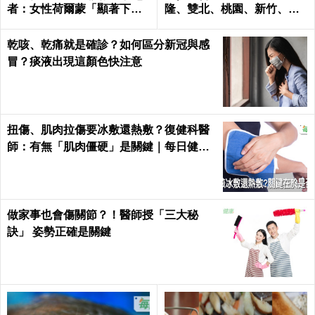
者：女性荷爾蒙「顯著下
隆、雙北、桃園、新竹、台
降」最危險
南、高雄
乾咳、乾痛就是確診？如何區分新冠與感
冒？痰液出現這顏色快注意
扭傷、肌肉拉傷要冰敷還熱敷？復健科醫
師：有無「肌肉僵硬」是關鍵｜每日健康
Health
做家事也會傷關節？！醫師授「三大秘
訣」 姿勢正確是關鍵