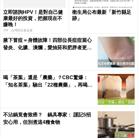
立即諮詢HPV！是對自己健
衛生局公布最新「新竹縣足
康最好的投資，把握現在不
跡」
嫌晚！
PR．台灣癌症基金會
腋下冒痘＝身體故障！四部位長痘痘當心
發炎、化膿、潰爛，愛抽菸和肥胖者更要
小心｜每日健康 Health
喝「茶葉」還是「農藥」？CBC驚爆：
「知名茶葉」驗出「22種農藥」，再喝癌
症、賀爾蒙失調找上門｜每日健康 Health
不沾鍋竟會致癌？ 鍋具專家： 謹記5招
安心用，但別煮這4種食物