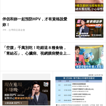
伴侶和妳一起預防HPV，才有資格說愛
妳！
PR．台灣癌症基金會
「空腹」千萬別吃！吃錯這８種食物，
「胃結石」、心臟病、視網膜病變全上身
｜每日健康Health