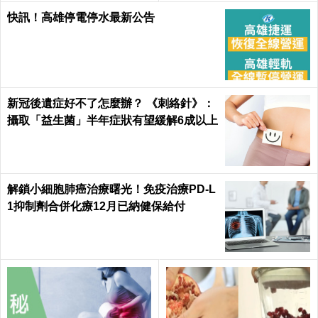
快訊！高雄停電停水最新公告
新冠後遺症好不了怎麼辦？ 《刺絡針》：
攝取「益生菌」半年症狀有望緩解6成以上
解鎖小細胞肺癌治療曙光！免疫治療PD-L
1抑制劑合併化療12月已納健保給付