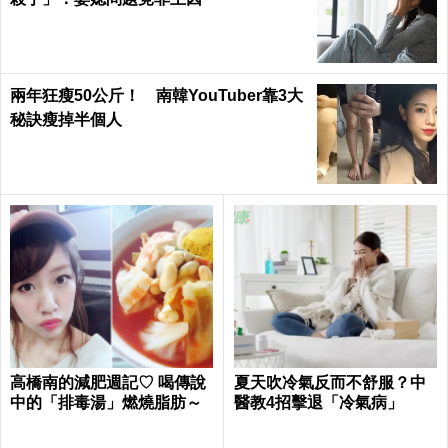
兩年狂瘦50公斤！ 南韓YouTuber靠3大
秘訣瘦掉半個人
高橋南的減肥週記♡ 喝傳說
夏天吹冷氣反而不舒服？中
中的「排毒湯」燃燒脂肪～
醫教4招擊退「冷氣病」