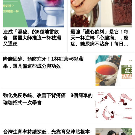
造成「濕秘」的6種地雷飲
最強「護心飲料」是它！每
食 國醫大師推這一杯祛濕
天一杯逆轉「心臟病」，癌
又通便
症、糖尿病不沾身｜每日健
康 Health
降膽固醇、預防蛀牙！1杯紅茶=6顆蘋
果，還具備這些成分與功效
強化免疫系統、改善下背疼痛 8個簡單的
瑜珈招式一次學會
台灣生育率持續探低，光靠育兒津貼根本