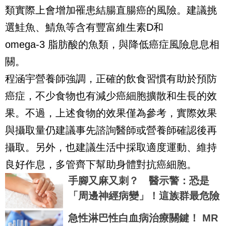
類實際上會增加罹患結腸直腸癌的風險。建議挑
選鮭魚、鯖魚等含有豐富維生素D和
omega-3 脂肪酸的魚類，與降低癌症風險息息相
關。
程涵宇營養師強調，正確的飲食習慣有助於預防
癌症，不少食物也有減少癌細胞擴散和生長的效
果。不過，上述食物的效果僅為參考，實際效果
與攝取量仍建議事先諮詢醫師或營養師確認後再
攝取。另外，也建議生活中採取適度運動、維持
良好作息，多管齊下幫助身體對抗癌細胞。
手腳又麻又刺？ 醫示警：恐是
「周邊神經病變」！這族群最危險
急性淋巴性白血病治療關鍵！ MR