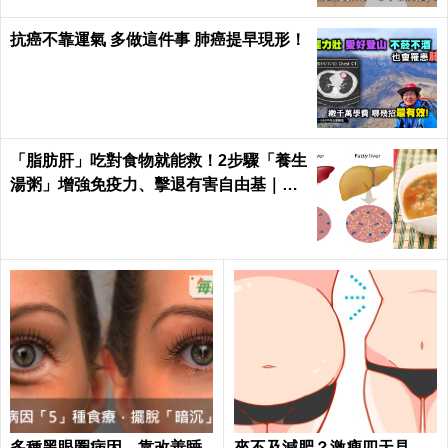
抗癌不靠運氣 多做這件事 肺癌提早現形！
「脂肪肝」吃對食物就能救！2步驟「養生
湯粥」增強免疫力、擊退有害自由基｜每
日健康 Health
多種黑眼圈病因，靠改善睡
來不及減肥？激瘦四天見