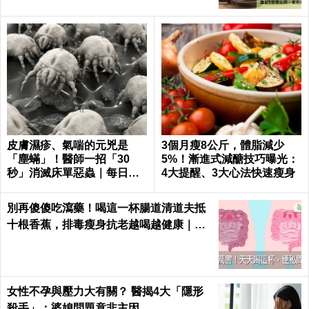
皮膚濕疹、氣喘的元兇是
3個月瘦8公斤，體脂減少
「塵蟎」！醫師一招「30
5%！漸進式減醣技巧曝光：
秒」消滅床單惡蟲｜每日健
4大提醒、3大心法快速瘦身
康 Health
別再傻傻吃瀉藥！喝這一杯腸道清道夫抵
十根香蕉，排毒瘦身抗老越喝越健康｜每
日健康 Health
女性不孕與壓力大有關？ 醫揭4大「隱形
殺手」：婆媳問題竟非主因