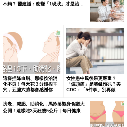
不夠？ 醫建議：改變「1現狀」才是治本
之道
這樣捏降血脂、那樣按治消
女性患中風後果更嚴重？
化不良！每天花３分鐘捏耳
「偏頭痛」是關鍵預兆？美
穴，五臟六腑都會感謝你｜
CDC：「5件事」別再做
每日健康 Health
抗老、減肥、助消化，馬鈴薯塑身食譜大
公開！這樣吃3天狂瘦5公斤｜每日健康 H
ealth