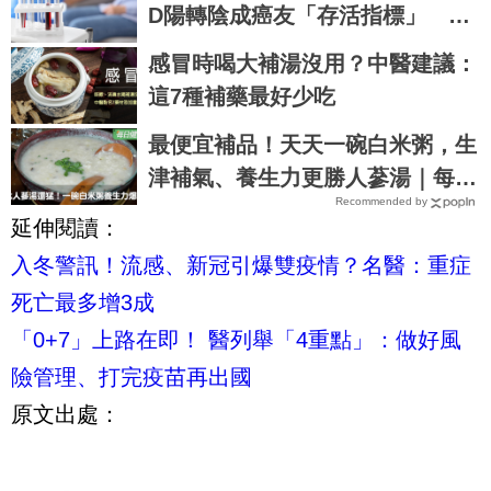
D陽轉陰成癌友「存活指標」
醫：復發死亡風險差7成
感冒時喝大補湯沒用？中醫建議：
這7種補藥最好少吃
最便宜補品！天天一碗白米粥，生
津補氣、養生力更勝人蔘湯｜每日
Recommended by
健康 Health
延伸閱讀：
入冬警訊！流感、新冠引爆雙疫情？名醫：重症
死亡最多增3成
「0+7」上路在即！ 醫列舉「4重點」：做好風
險管理、打完疫苗再出國
原文出處：