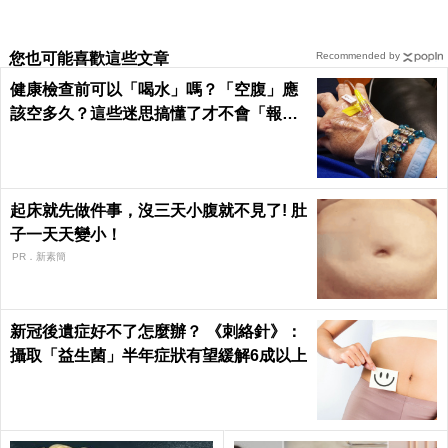
您也可能喜歡這些文章
Recommended by
健康檢查前可以「喝水」嗎？「空腹」應
該空多久？這些迷思搞懂了才不會「報告
誤診」！｜每日健康Health
起床就先做件事，沒三天小腹就不見了! 肚
子一天天變小！
PR．新素簡
新冠後遺症好不了怎麼辦？ 《刺絡針》：
攝取「益生菌」半年症狀有望緩解6成以上