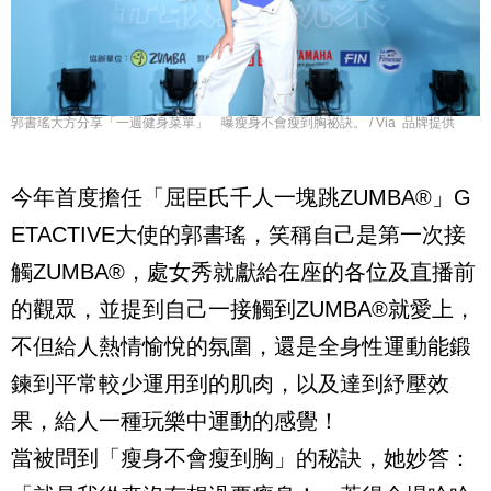
郭書瑤大方分享「一週健身菜單」 曝瘦身不會瘦到胸祕訣。 / Via 品牌提供
今年首度擔任「屈臣氏千人一塊跳
ZUMBA®
」
G
ETACTIVE
大使的郭書瑤，笑稱自己是第一次接
觸
ZUMBA®
，處女秀就獻給在座的各位及直播前
的觀眾，並提到自己一接觸到
ZUMBA®
就愛上，
不但給人熱情愉悅的氛圍，還是全身性運動能鍛
鍊到平常較少運用到的肌肉，以及達到紓壓效
果，給人一種玩樂中運動的感覺！
當被問到「瘦身不會瘦到胸」的秘訣，她妙答：