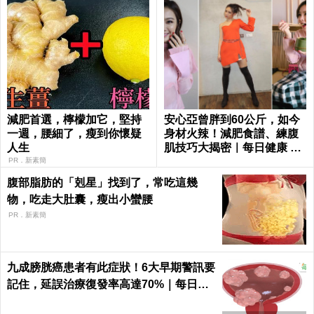
減肥首選，檸檬加它，堅持
安心亞曾胖到60公斤，如今
一週，腰細了，瘦到你懷疑
身材火辣！減肥食譜、練腹
人生
肌技巧大揭密｜每日健康 He
alth
PR．新素簡
腹部脂肪的「剋星」找到了，常吃這幾
物，吃走大肚囊，瘦出小蠻腰
PR．新素簡
九成膀胱癌患者有此症狀！6大早期警訊要
記住，延誤治療復發率高達70%｜每日健
康 Health