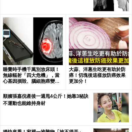
睡覺時手機千萬別放床頭！
大蒜、洋蔥生吃更有助於防
無線輻射「四大危機」，當
癌！切塊後這樣放防癌效果
心基因損毀、腦細胞癌變！
更加分！
｜每日健康Health
順嬪張嘉倪產後一週甩4公斤！她靠3秘訣
不運動也能維持身材
媽快來看！家裡一堆雜物「捨不得丟」，