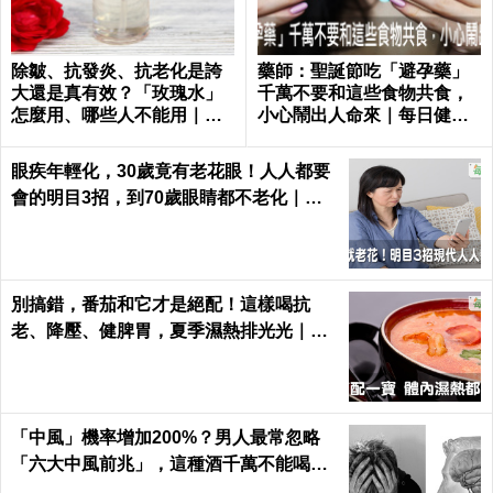
除皺、抗發炎、抗老化是誇
藥師：聖誕節吃「避孕藥」
大還是真有效？「玫瑰水」
千萬不要和這些食物共食，
怎麼用、哪些人不能用｜每
小心鬧出人命來｜每日健康
日健康 Health
Health
眼疾年輕化，30歲竟有老花眼！人人都要
會的明目3招，到70歲眼睛都不老化｜每
日健康 Health
別搞錯，番茄和它才是絕配！這樣喝抗
老、降壓、健脾胃，夏季濕熱排光光｜每
日健康 Health
「中風」機率增加200%？男人最常忽略
「六大中風前兆」，這種酒千萬不能喝｜
每日健康 Health