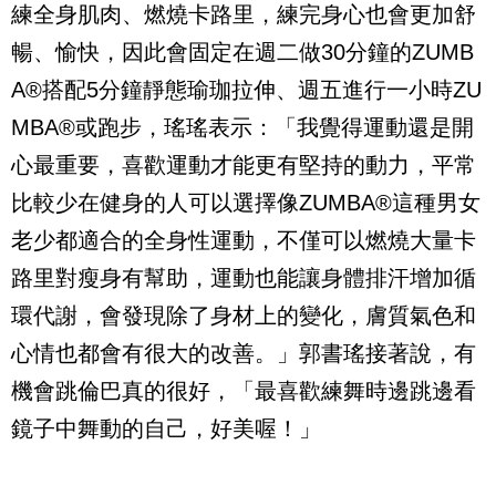
練全身肌肉、燃燒卡路里，練完身心也會更加舒
暢、愉快，因此會固定在週二做
30
分鐘的
ZUMB
A®
搭配
5
分鐘靜態瑜珈拉伸、週五進行一小時
ZU
MBA®
或跑步，瑤瑤表示：「我覺得運動還是開
心最重要，喜歡運動才能更有堅持的動力，平常
比較少在健身的人可以選擇像
ZUMBA®
這種男女
老少都適合的全身性運動，不僅可以燃燒大量卡
路里對瘦身有幫助，運動也能讓身體排汗增加循
環代謝，會發現除了身材上的變化，膚質氣色和
心情也都會有很大的改善。」郭書瑤接著說，有
機會跳倫巴真的很好，「最喜歡練舞時邊跳邊看
鏡子中舞動的自己，好美喔！」