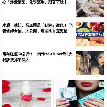
心「爆量細菌、化學藥劑」跟著下肚｜每
日健康Health
水腫、抽筋、高血壓是「缺鉀」徵兆！「9
種含鉀食物」大公開，這些比香蕉更補鉀
｜每日健康 Health
兩年狂瘦50公斤！ 南韓YouTuber靠3大
秘訣瘦掉半個人