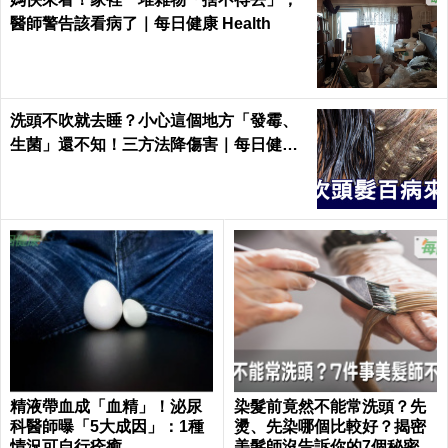
醫師警告該看病了｜每日健康 Health
洗頭不吹就去睡？小心這個地方「發霉、
生菌」還不知！三方法降傷害｜每日健康
Health
精液帶血成「血精」！泌尿
染髮前竟然不能常洗頭？先
科醫師曝「5大成因」：1種
燙、先染哪個比較好？揭密
情況可自行痊癒
美髮師沒告訴你的7個秘密｜