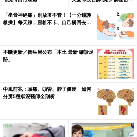
每日健康Health
「坐骨神經痛」別放著不管！【一分鐘護
椎操】每天練，歪椎不卡、自己橋回去！
｜每日健康Health
不斷更新／衛生局公布「本土 最新 確診足
跡」
中風前兆：頭痛、頭昏、脖子僵硬 如何
分辨5種狀況醫師全剖析