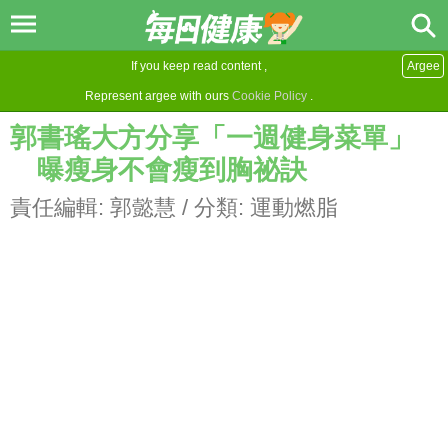
If you keep read content ,
Argee
Represent argee with ours
Cookie Policy
.
郭書瑤大方分享「一週健身菜單」
曝瘦身不會瘦到胸祕訣
責任編輯:
郭懿慧
/ 分類:
運動燃脂