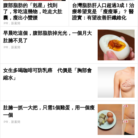
腹部脂肪的「剋星」找到
台灣脂肪肝人口超過3成！治
了，常吃這幾物，吃走大肚
療希望竟是 「瘦瘦筆」？ 醫
囊，瘦出小蠻腰
證實：有望改善肝纖維化
PR．新素簡
早晨吃這個，腹部脂肪掉光光，一個月大
肚腩不見了
PR．新素簡
女生多喝咖啡可防乳癌 代價是「胸部會
縮水」
肚腩一抓一大把，只需1個雞蛋，用一個瘦
一個
PR．新素簡