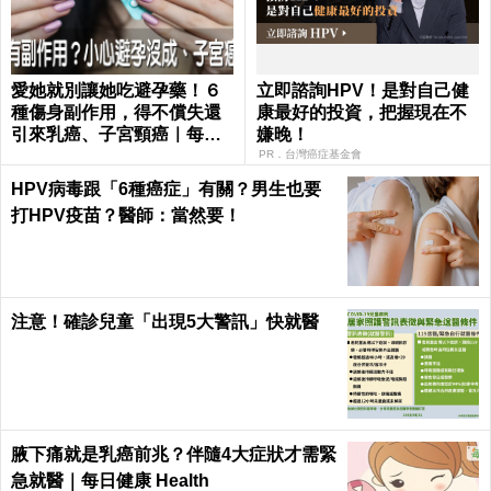
愛她就別讓她吃避孕藥！６
立即諮詢HPV！是對自己健
種傷身副作用，得不償失還
康最好的投資，把握現在不
引來乳癌、子宮頸癌｜每日
嫌晚！
健康 Health
PR．台灣癌症基金會
HPV病毒跟「6種癌症」有關？男生也要
打HPV疫苗？醫師：當然要！
注意！確診兒童「出現5大警訊」快就醫
腋下痛就是乳癌前兆？伴隨4大症狀才需緊
急就醫｜每日健康 Health