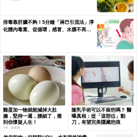
排毒靠肝臟不夠！5分鐘「淋巴引流法」淨
化體內毒素、促循環，感冒、水腫不再來
｜每日健康Health
雞蛋加一物就能減掉大肚
隆乳手術可以不留疤嗎？ 醫
腩，堅持一週，腰細了，瘦
曝真相：從「這部位」動
到你懷疑人生！
刀，有望完美隱藏疤痕
PR．新素簡