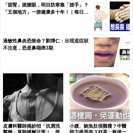
「固腎」搓腰眼，明目防寒靠「搓手」？
「五個地方」一搓健康多十年！｜每日健
康 Health
過敏性鼻炎恐致命？劉博仁：出現這症狀
不注意，恐是鼻咽癌3期
皮膚科醫師揭妙招「抗屑洗
小腹、鮪魚肚很難瘦？中醫
髮精」竟能緩解汗斑！ 提
師力推甩肉３好茶：飯後一