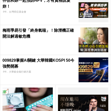
伴侶和妳一起預防HPV，才有資格說愛
妳！
PR．台灣癌症基金會
梅雨季易引發「終身氣喘」！除溼機正確
開法解過敏危機
009829掌握AI關鍵 大華韓國KOSPI 50今
強勢開募
PR．大華銀全能行銷方案