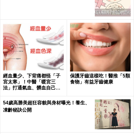
經血量少、下背痛都怪「子
保護牙齒這樣吃！醫推「5類
宮太寒」！中醫「暖宮三
食物」有益牙齒健康
法」打通氣血、髒血自己排
｜每日健康Health
54歲高勝美超狂容貌與身材曝光！養生、
凍齡秘訣公開