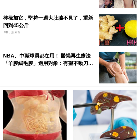
檸檬加它，堅持一週大肚腩不見了，重新
回到45公斤
PR．新素簡
NBA、中職球員都在用！ 醫揭再生療法
「羊膜絨毛膜」適用對象：有望不動刀促
進修復