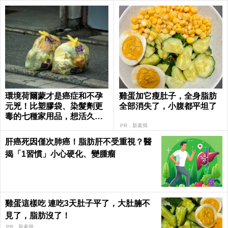
環境荷爾蒙才是癌症和不孕
雞蛋加它瘦肚子，全身脂肪
元兇！比塑膠袋、染髮劑更
全部消失了，小腹都平坦了
毒的七種家用品，想活久一
點就別再碰了｜每日健康 He
PR．新素簡
alth
肝癌死因僅次肺癌！脂肪肝不受重視？醫
揭「1習慣」小心硬化、變腫瘤
雞蛋這樣吃 連吃3天肚子平了，大肚腩不
見了，脂肪沒了！
PR．新素簡